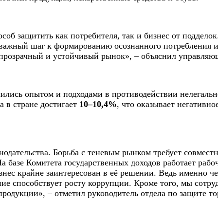
особ защитить как потребителя, так и бизнес от подде
о важный шаг к формированию осознанного потребления 
й, прозрачный и устойчивый рынок», – объяснил управля
ись опытом и подходами в противодействии нелегально
а в стране достигает
10–10,4%
, что оказывает негативно
одательства. Борьба с теневым рынком требует совместн
а базе Комитета государственных доходов работает рабо
знес крайне заинтересован в её решении. Ведь именно ч
ие способствует росту коррупции. Кроме того, мы сотру
 продукции», – отметил руководитель отдела по защите 