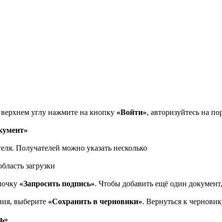
м верхнем углу нажмите на кнопку
«Войти»
, авторизуйтесь на по
кумент»
теля. Получателей можно указать несколько
область загрузки
алочку
«Запросить подпись»
. Чтобы добавить ещё один докумен
ния, выберите
«Сохранить в черновики»
. Вернуться к чернови
ь»