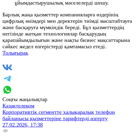
ұйымдастырушылық мәселелерді шешу.
Барлық жаңа қызметтер компанияларға өздерінің
цифрлық өнімдері мен деректерін тиімді масштабтауға
және басқаруға мүмкіндік береді. Бұл қызметтердің
негізінде жатқан технологиялар басқарудың
қарапайымдылығын және нақты бизнес мақсаттарына
сәйкес жедел өзгерістерді қамтамасыз етеді.
Толығырақ
Соңғы жаңалықтар
Қазақтелеком
Корпоративтік сегментте халықаралық телефон
байланысы қызметтеріне тарифтерді өзгерту
27.02.2026, 17:38