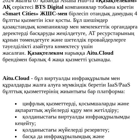
2024 жылғы 07 қазанда Astana Hub-та
«Қазақтелеком»
АҚ
серіктесі
BTS Digital
компаниялар тобына кіретін
«Smart Cities» ЖШС-мен
бірлесіп отандық дамудың 4
бұлтты қызметін іске қосты. Бұл шешімдер
қазақстандық компаниялар мен мемлекеттік органдарға
деректерді басқаруды жеңілдетуге, АТ ресурстарының
құнын төмендетуге және шетелдік провайдерлерге
тәуелділікті азайтуға көмектесу үшін
жасалған.
Қазақтелеком
нарыққа
Aitu.Cloud
брендімен барлық 4 жаңа қызметті ұсынады.
Aitu.Cloud
- бұл виртуалды инфрақұрылым мен
құралдарды жалға алуға мүмкіндік беретін IaaS/PaaS
бұлттық қызметтерінің жиынтығы бар платформа:
⁠цифрлық қызметтерді, қосымшаларды және
ақпараттық жүйелерді құру мен жетілдіру;
қолданыстағы виртуалды инфрақұрылымды
кеңейту;
қолданыстағы жүйелерді резервтеу;
басқа да инфрақұрылымдық және