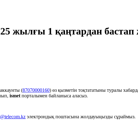
025 жылғы 1 қаңтардан баста
аккаунты (
87070000160
) өз қызметін тоқтататыны туралы хабард
нып,
ismet
порталымен байланыса аласыз.
o@telecom.kz
электрондық поштасына жолдауыңызды сұраймыз.