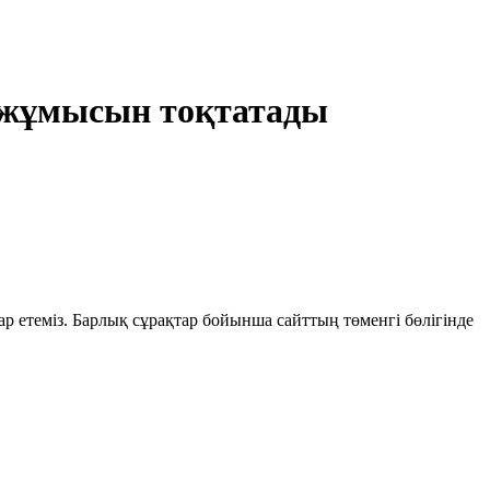
п жұмысын тоқтатады
ар етеміз. Барлық сұрақтар бойынша сайттың төменгі бөлігінде