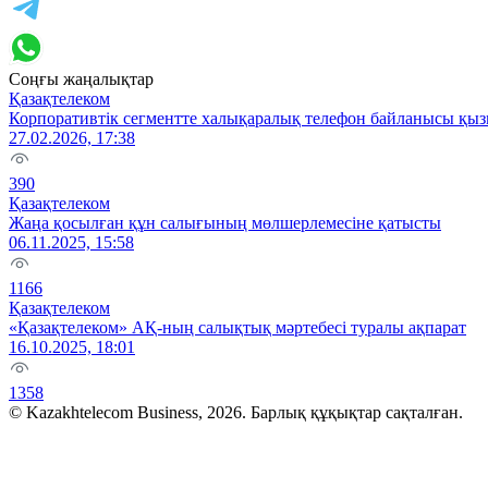
Соңғы жаңалықтар
Қазақтелеком
Корпоративтік сегментте халықаралық телефон байланысы қызм
27.02.2026, 17:38
390
Қазақтелеком
Жаңа қосылған құн салығының мөлшерлемесіне қатысты
06.11.2025, 15:58
1166
Қазақтелеком
«Қазақтелеком» АҚ-ның салықтық мәртебесі туралы ақпарат
16.10.2025, 18:01
1358
© Kazakhtelecom Business, 2026. Барлық құқықтар сақталған.