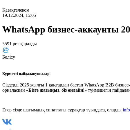
Қазақтелеком
19.12.2024, 15:05
WhatsApp бизнес-аккаунты 2
5591 рет қаралды
Бөлісу
Құрметті пайдаланушылар!
Сіздерді 2025 жылғы 1 қаңтардан бастап WhatsApp B2B бизнес-
орналасқан
«Бізге жазыңыз, біз онлайн!»
түймешегін пайдала
Егер сізде шағымдық сипаттағы сұрақтар туындаса, оларды
inf