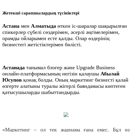
Жетекші сарапшылардың түсініктері
Астана
мен
Алматыда
өткен іс-шаралар шақырылған
спикерлер сүбелі сөздерімен, әсерлі әңгімелерімен,
орамды ойларымен есте қалды. Олар өздерінің
бизнестегі жетістіктерімен бөлісті.
Астанада
танымал блогер және Upgrade Business
онлайн-платформасының негізін қалаушы
Абылай
Юсупов
қонақ болды. Оның маркетинг бизнесті қалай
өзгерте алатыны туралы жігерлі баяндамасы көптеген
қатысушыларды шабыттандырды.
«Маркетинг – ол тек жарнама ғана емес. Бұл өз