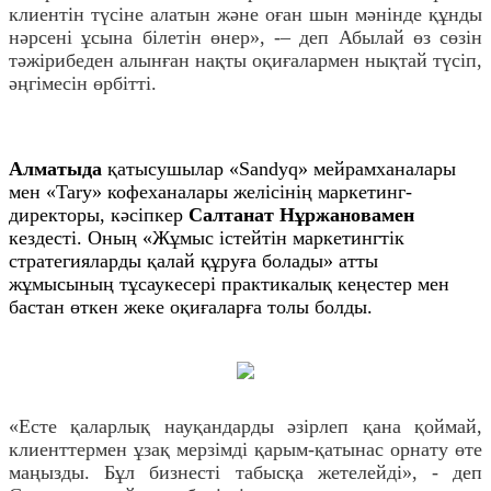
клиентін түсіне алатын және оған шын мәнінде құнды
нәрсені ұсына білетін өнер», -– деп Абылай өз сөзін
тәжірибеден алынған нақты оқиғалармен нықтай түсіп,
әңгімесін өрбітті.
Алматыда
қатысушылар «Sandyq» мейрамханалары
мен «Tary» кофеханалары желісінің маркетинг-
директоры, кәсіпкер
Салтанат Нұржановамен
кездесті. Оның «Жұмыс істейтін маркетингтік
стратегияларды қалай құруға болады» атты
жұмысының тұсаукесері практикалық кеңестер мен
бастан өткен жеке оқиғаларға толы болды.
«Есте қаларлық науқандарды әзірлеп қана қоймай,
клиенттермен ұзақ мерзімді қарым-қатынас орнату өте
маңызды. Бұл бизнесті табысқа жетелейді», - деп