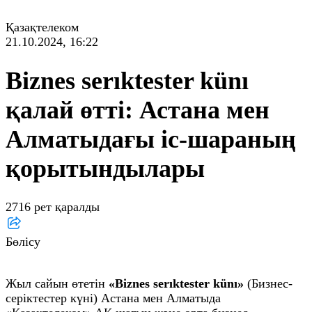
Қазақтелеком
21.10.2024, 16:22
Biznes serıktester künı
қалай өтті: Астана мен
Алматыдағы іс-шараның
қорытындылары
2716 рет қаралды
Бөлісу
Жыл сайын өтетін
«Вiznes serıktester künı»
(Бизнес-
серіктестер күні) Астана мен Алматыда