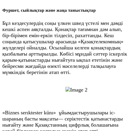
Фуршет, сыйлықтар және жаңа таныстықтар
Бұл кездесулердің соңы үлкен швед үстелі мен дәмді
кешкі аспен аяқталды. Қонақтар тағамнан дәм алып,
бір-бірімен емін-еркін тілдесіп, рахаттанды. Кеш
соңында қатысушылар арасында «Қазақтелекомның»
жүлделері ойналды. Осылайша келген қонақтардың
қызбалығы арттырылды. Көбісі мұндай сәттер іскерлік
қарым-қатынастарды нығайтуға ықпал ететінін және
бейресми жағдайда өзекті мәселелерді талқылауға
мүмкіндік беретінін атап өтті.
«Biznes serıktester künı» ұйымдастырушылары іс-
шараның басты мақсаты— серіктестік қатынастарды
нығайту және Қазақстанның цифрлық болашағына
қарай бірлескен қозғалыс екенін атап өтті.