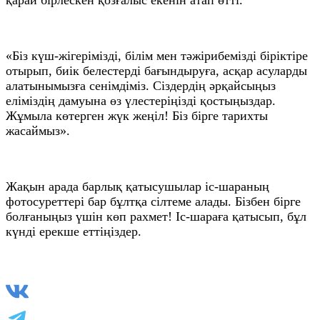
«Біз күш-жігерімізді, білім мен тәжірибемізді біріктіре
отырып, биік белестерді бағындыруға, асқар асуларды
алатынымызға сенімдіміз. Сіздердің әрқайсыңыз
еліміздің дамуына өз үлестеріңізді қостыңыздар.
Жұмыла көтерген жүк жеңіл! Біз бірге тарихты
жасаймыз».
Жақын арада барлық қатысушылар іс-шараның
фотосуреттері бар бұлтқа сілтеме алады. Бізбен бірге
болғаныңыз үшін көп рахмет! Іс-шараға қатысып, бұл
күнді ерекше еттіңіздер.