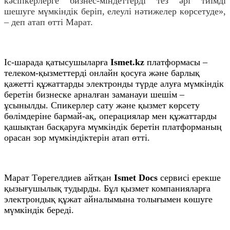
кәсіпкерлерге бизнес-міндеттерді тез әрі тиімді
шешуге мүмкіндік беріп, елеулі нәтижелер көрсетуде»,
– деп атап өтті Марат.
Іс-шарада қатысушыларға
Ismet.kz
платформасы –
телеком-қызметтерді онлайн қосуға және барлық
қажетті құжаттарды электронды түрде алуға мүмкіндік
беретін бизнеске арналған заманауи шешім –
ұсынылды. Спикерлер сату және қызмет көрсету
бөлімдеріне бармай-ақ, операциялар мен құжаттарды
қашықтан басқаруға мүмкіндік беретін платформаның
орасан зор мүмкіндіктерін атап өтті.
Марат Төрегелдиев айтқан
Ismet Docs
сервисі ерекше
қызығушылық тудырды. Бұл қызмет компанияларға
электрондық құжат айналымына толығымен көшуге
мүмкіндік береді.