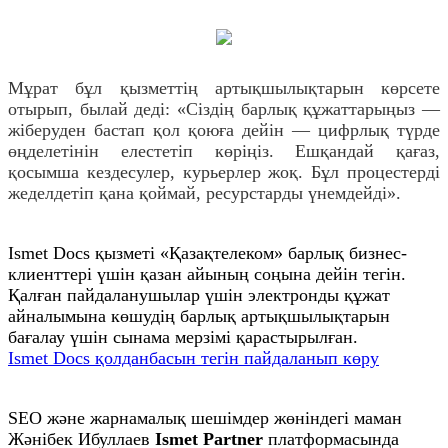
Мұрат бұл қызметтің артықшылықтарын көрсете
отырып, былай деді: «Сіздің барлық құжаттарыңыз —
жіберуден бастап қол қоюға дейін — цифрлық түрде
өңделетінін елестетіп көріңіз. Ешқандай қағаз,
қосымша кездесулер, курьерлер жоқ. Бұл процестерді
жеделдетіп қана қоймай, ресурстарды үнемдейді».
Ismet Docs қызметі «Қазақтелеком» барлық бизнес-
клиенттері үшін қазан айының соңына дейін тегін.
Қалған пайдаланушылар үшін электронды құжат
айналымына көшудің барлық артықшылықтарын
бағалау үшін сынама мерзімі қарастырылған.
Ismet Docs қолданбасын тегін пайдаланып көру
SEO және жарнамалық шешімдер жөніндегі маман
Жәнібек Ибуллаев
Ismet Partner
платформасында