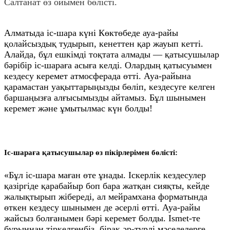
Салтанат өз ойымен бөлісті.
Алматыда іс-шара күні Көктөбеде ауа-райы
қолайсыздық тудырып, кенеттен қар жауып кетті.
Алайда, бұл ешкімді тоқтата алмады — қатысушылар
бәрібір іс-шараға асыға келді. Олардың қатысуымен
кездесу керемет атмосферада өтті. Ауа-райына
қарамастан уақыттарыңызды бөліп, кездесуге келген
баршаңызға алғысымызды айтамыз. Бұл шынымен
керемет және ұмытылмас күн болды!
Іс-шараға қатысушылар өз пікірлерімен бөлісті:
«Бұл іс-шара маған өте ұнады. Іскерлік кездесулер
қазіргіде қарабайыр боп бара жатқан сияқты, кейде
жалықтырып жібереді, ал мейрамхана форматында
өткен кездесу шынымен де әсерлі өтті. Ауа-райы
жайсыз болғанымен бәрі керемет болды. Ismet-те
бұрыннан тіркелгенбіз, бірақ әр-түрлі мәселелерге