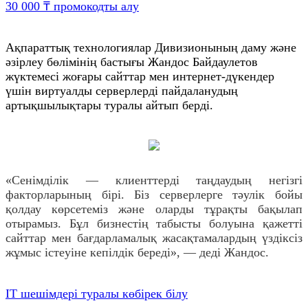
30 000 ₸ промокодты алу
Ақпараттық технологиялар Дивизионының даму және
әзірлеу бөлімінің бастығы Жандос Байдаулетов
жүктемесі жоғары сайттар мен интернет-дүкендер
үшін виртуалды серверлерді пайдаланудың
артықшылықтары туралы айтып берді.
«Сенімділік — клиенттерді таңдаудың негізгі
факторларының бірі. Біз серверлерге тәулік бойы
қолдау көрсетеміз және оларды тұрақты бақылап
отырамыз. Бұл бизнестің табысты болуына қажетті
сайттар мен бағдарламалық жасақтамалардың үздіксіз
жұмыс істеуіне кепілдік береді», — деді Жандос.
IT шешімдері туралы көбірек білу