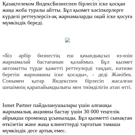
Қазақтелеком ЯндексБизнеспен бірлесіп іске қосқан
жаңа жоба туралы айтты. Бұл қызмет кәсіпкерлерге
күрделі реттеулерсіз-ақ жарнамаларды оңай іске қосуға
мүмкіндік береді.
«Біз әрбір бизнестің еш қиындықсыз өз-өзін
жарнамалай бастағанын қалаймыз. Бұл қызмет
автоматты түрде қажетті реттеулерді таңдап, нәтиже
беретін жарнаманы іске қосады», - деді Жәнібек.
Сонымен қатар Яндекспен бірлесіп жасалған
шешімнің қарапайымдылығы мен тиімділігін атап өтті.
Ismet Partner пайдаланушылары үшін алғашқы
жарнамалық акцияны бастау үшін 30 000 теңгелік
айрықша промокод ұсынылады. Бұл қызметті сынақтан
өткізетін және жаңа клиенттерді тартатын тамаша
мүмкіндік десе артық емес.