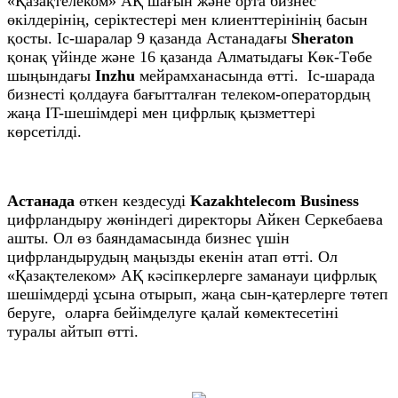
«Қазақтелеком» АҚ шағын және орта бизнес
өкілдерінің, серіктестері мен клиенттерінінің басын
қосты. Іс-шаралар 9 қазанда Астанадағы
Sheraton
қонақ үйінде және 16 қазанда Алматыдағы Көк-Төбе
шыңындағы
Inzhu
мейрамханасында өтті. Іс-шарада
бизнесті қолдауға бағытталған телеком-оператордың
жаңа IT-шешімдері мен цифрлық қызметтері
көрсетілді.
Астанада
өткен кездесуді
Kazakhtelecom Вusiness
цифрландыру жөніндегі директоры Айкен Серкебаева
ашты. Ол өз баяндамасында бизнес үшін
цифрландырудың маңызды екенін атап өтті. Ол
«Қазақтелеком» АҚ кәсіпкерлерге заманауи цифрлық
шешімдерді ұсына отырып, жаңа сын-қатерлерге төтеп
беруге, оларға бейімделуге қалай көмектесетіні
туралы айтып өтті.