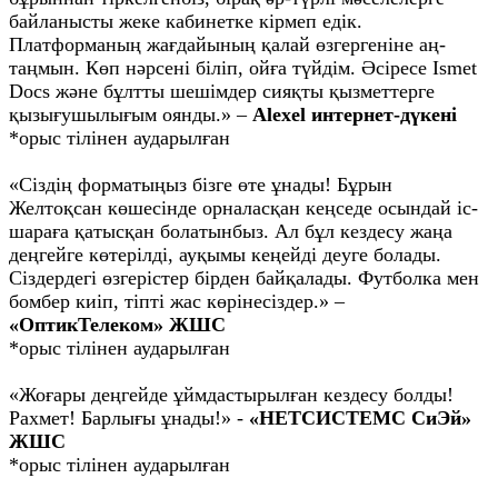
байланысты жеке кабинетке кірмеп едік.
Платформаның жағдайының қалай өзгергеніне аң-
таңмын. Көп нәрсені біліп, ойға түйдім. Әсіресе Ismet
Docs және бұлтты шешімдер сияқты қызметтерге
қызығушылығым оянды.» –
Аlexel интернет-дүкені
*орыс тілінен аударылған
«Сіздің форматыңыз бізге өте ұнады! Бұрын
Желтоқсан көшесінде орналасқан кеңседе осындай іс-
шараға қатысқан болатынбыз. Ал бұл кездесу жаңа
деңгейге көтерілді, ауқымы кеңейді деуге болады.
Сіздердегі өзгерістер бірден байқалады. Футболка мен
бомбер киіп, тіпті жас көрінесіздер.» –
«ОптикТелеком» ЖШС
*орыс тілінен аударылған
«Жоғары деңгейде ұймдастырылған кездесу болды!
Рахмет! Барлығы ұнады!» -
«НЕТСИСТЕМС СиЭй»
ЖШС
*орыс тілінен аударылған