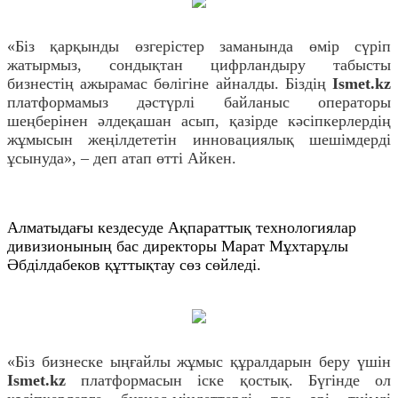
«Біз қарқынды өзгерістер заманында өмір сүріп
жатырмыз, сондықтан цифрландыру табысты
бизнестің ажырамас бөлігіне айналды. Біздің
Ismet.kz
платформамыз дәстүрлі байланыс операторы
шеңберінен әлдеқашан асып, қазірде кәсіпкерлердің
жұмысын жеңілдететін инновациялық шешімдерді
ұсынуда», – деп атап өтті Айкен.
Алматыдағы кездесуде Ақпараттық технологиялар
дивизионының бас директоры Марат Мұхтарұлы
Әбділдабеков құттықтау сөз сөйледі.
«Біз бизнеске ыңғайлы жұмыс құралдарын беру үшін
Ismet.kz
платформасын іске қостық. Бүгінде ол