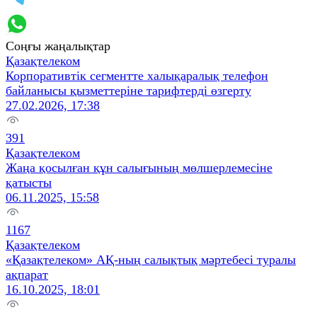
Соңғы жаңалықтар
Қазақтелеком
Корпоративтік сегментте халықаралық телефон
байланысы қызметтеріне тарифтерді өзгерту
27.02.2026, 17:38
391
Қазақтелеком
Жаңа қосылған құн салығының мөлшерлемесіне
қатысты
06.11.2025, 15:58
1167
Қазақтелеком
«Қазақтелеком» АҚ-ның салықтық мәртебесі туралы
ақпарат
16.10.2025, 18:01