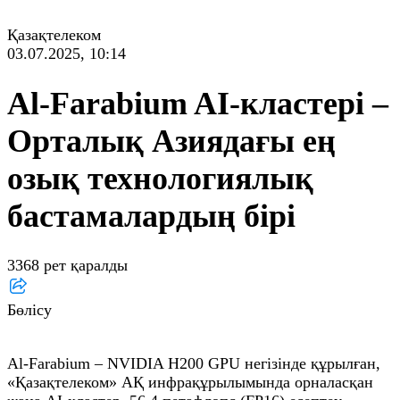
Қазақтелеком
03.07.2025, 10:14
Al‑Farabium AI‑кластері –
Орталық Азиядағы ең
озық технологиялық
бастамалардың бірі
3368 рет қаралды
Бөлісу
Al‑Farabium – NVIDIA H200 GPU негізінде құрылған,
«Қазақтелеком» АҚ инфрақұрылымында орналасқан