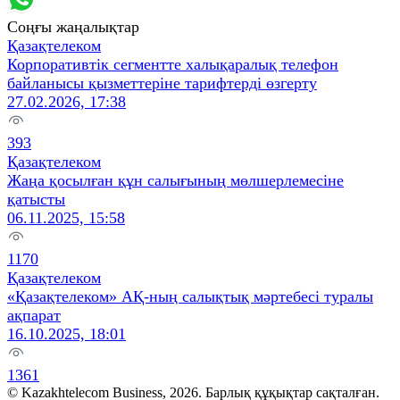
Соңғы жаңалықтар
Қазақтелеком
Корпоративтік сегментте халықаралық телефон
байланысы қызметтеріне тарифтерді өзгерту
27.02.2026, 17:38
393
Қазақтелеком
Жаңа қосылған құн салығының мөлшерлемесіне
қатысты
06.11.2025, 15:58
1170
Қазақтелеком
«Қазақтелеком» АҚ-ның салықтық мәртебесі туралы
ақпарат
16.10.2025, 18:01
1361
© Kazakhtelecom Business, 2026. Барлық құқықтар сақталған.