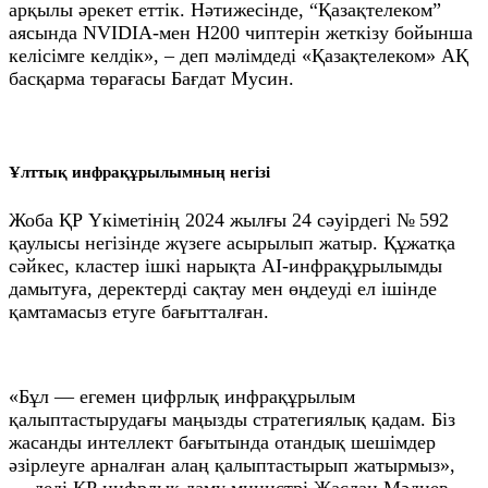
арқылы әрекет еттік. Нәтижесінде, “Қазақтелеком”
аясында NVIDIA-мен H200 чиптерін жеткізу бойынша
келісімге келдік», – деп мәлімдеді «Қазақтелеком» АҚ
басқарма төрағасы Бағдат Мусин.
Ұлттық инфрақұрылымның негізі
Жоба ҚР Үкіметінің 2024 жылғы 24 сәуірдегі № 592
қаулысы негізінде жүзеге асырылып жатыр. Құжатқа
сәйкес, кластер ішкі нарықта AI-инфрақұрылымды
дамытуға, деректерді сақтау мен өңдеуді ел ішінде
қамтамасыз етуге бағытталған.
«Бұл — егемен цифрлық инфрақұрылым
қалыптастырудағы маңызды стратегиялық қадам. Біз
жасанды интеллект бағытында отандық шешімдер
әзірлеуге арналған алаң қалыптастырып жатырмыз»,
— деді ҚР цифрлық даму министрі Жаслан Мәдиев.