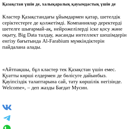
Қазақстан үшін де, халықаралық қауымдастық үшін де
Кластер Қазақстандағы ұйымдармен қатар, шетелдік
серіктестерге де қолжетімді. Компаниялар деректерді
шетелге шығармай-ақ, нейрожелілерді іске қосу және
оқыту, Big Data талдау, жасанды интеллект шешімдерін
енгізу бағытында Al‑Farabium мүмкіндіктерін
пайдалана алады.
«Айтпақшы, бұл кластер тек Қазақстан үшін емес.
Қуатты көрші елдермен де бөлісуге дайынбыз.
Қауіпсіздік талаптарына сай, тату көршілік негізінде.
Welcome», – деп жазды Бағдат Мусин.