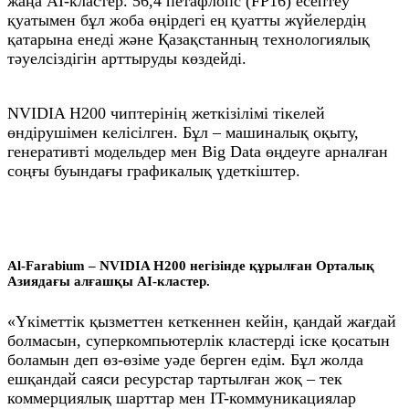
жаңа AI‑кластер. 56,4 петафлопс (FP16) есептеу
қуатымен бұл жоба өңірдегі ең қуатты жүйелердің
қатарына енеді және Қазақстанның технологиялық
тәуелсіздігін арттыруды көздейді.
NVIDIA H200 чиптерінің жеткізілімі тікелей
өндірушімен келісілген. Бұл – машиналық оқыту,
генеративті модельдер мен Big Data өңдеуге арналған
соңғы буындағы графикалық үдеткіштер.
Al‑Farabium – NVIDIA H200 негізінде құрылған Орталық
Азиядағы алғашқы AI‑кластер.
«Үкіметтік қызметтен кеткеннен кейін, қандай жағдай
болмасын, суперкомпьютерлік кластерді іске қосатын
боламын деп өз-өзіме уәде берген едім. Бұл жолда
ешқандай саяси ресурстар тартылған жоқ – тек
коммерциялық шарттар мен IT-коммуникациялар