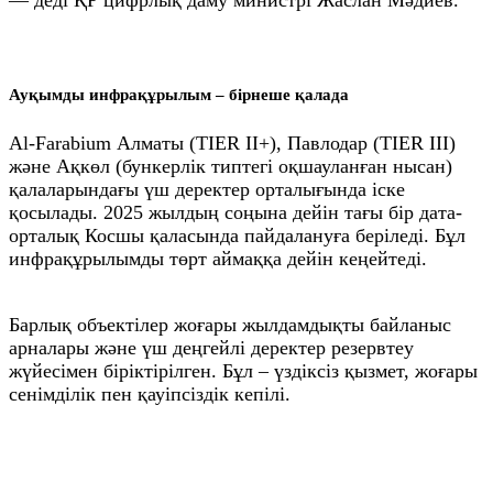
Ауқымды инфрақұрылым – бірнеше қалада
Al‑Farabium Алматы (TIER II+), Павлодар (TIER III)
және Ақкөл (бункерлік типтегі оқшауланған нысан)
қалаларындағы үш деректер орталығында іске
қосылады. 2025 жылдың соңына дейін тағы бір дата-
орталық Косшы қаласында пайдалануға беріледі. Бұл
инфрақұрылымды төрт аймаққа дейін кеңейтеді.
Барлық объектілер жоғары жылдамдықты байланыс
арналары және үш деңгейлі деректер резервтеу
жүйесімен біріктірілген. Бұл – үздіксіз қызмет, жоғары
сенімділік пен қауіпсіздік кепілі.