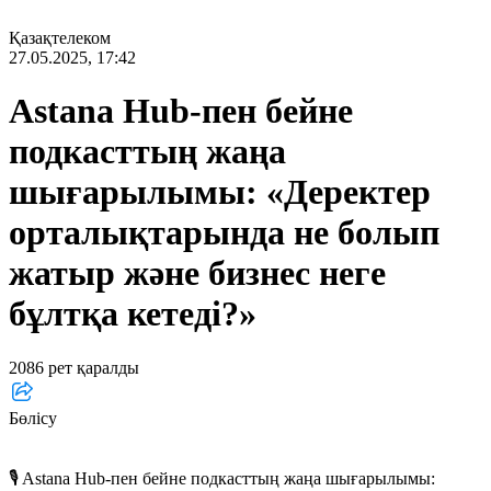
Қазақтелеком
27.05.2025, 17:42
Astana Hub-пен бейне
подкасттың жаңа
шығарылымы: «Деректер
орталықтарында не болып
жатыр және бизнес неге
бұлтқа кетеді?»
2086 рет қаралды
Бөлісу
🎙 Astana Hub-пен бейне подкасттың жаңа шығарылымы: