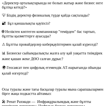
«Деректер орталықтарында не болып жатыр және бизнес неге
бұлтқа кетеді?»
💡 Біздің деректер физикалық түрде қайда сақталады?
🔐 Бұл қаншалықты қауіпсіз?
🌐 Неліктен көптеген компаниялар "темірден" бас тартып,
бұлтты қызметтерге ауысады?
⚠ Бұлтты провайдерлер киберқауіптермен қалай күреседі?
📊 Бизнеске сыйымдылықты жалға алу қай уақытта тиімдірек
және қашан жеке ДӨО салған дұрыс?
🌍 Геосаясат пен цифрлық егемендік АТ-нарығында ойынды
қалай өзгертеді?
Осы туралы және тағы басқалар туралы мына сарапшылармен
бірге жаңа подкастта айтамыз:
🎤 Ренат Рахмади — Инфрақұрылымдық және бұлтты
шешімдер директоры, Цифрлық бизнес дивизионы,