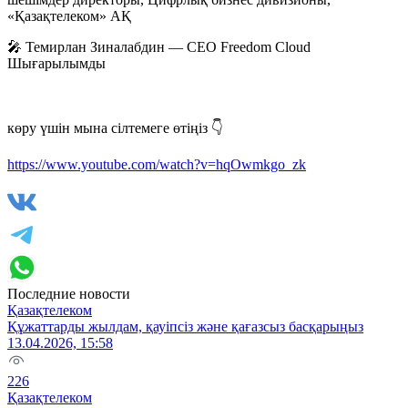
«Қазақтелеком» АҚ
🎤 Темирлан Зиналабдин — CEO Freedom Cloud
Шығарылымды
көру үшін мына сілтемеге өтіңіз 👇
https://www.youtube.com/watch?v=hqOwmkgo_zk
Последние новости
Қазақтелеком
Құжаттарды жылдам, қауіпсіз және қағазсыз басқарыңыз
13.04.2026, 15:58
226
Қазақтелеком