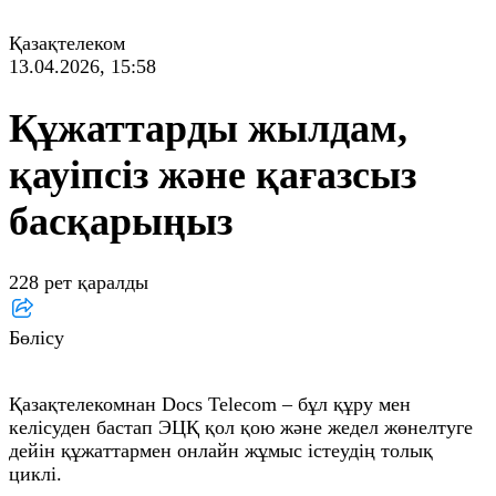
Қазақтелеком
13.04.2026, 15:58
Құжаттарды жылдам,
қауіпсіз және қағазсыз
басқарыңыз
228 рет қаралды
Бөлісу
Қазақтелекомнан Docs Telecom – бұл құру мен
келісуден бастап ЭЦҚ қол қою және жедел жөнелтуге
дейін құжаттармен онлайн жұмыс істеудің толық
циклі.