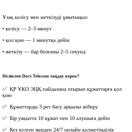
Ұзақ келісу мен жеткізуді ұмытыңыз:
• келісу — 2–3 минут
• қол қою — 1 минутқа дейін
• жеткізу — бар болғаны 2–5 секунд
Неліктен Docs Telecom таңдау керек?
✅ ҚР ҰКО ЭЦҚ пайдалана отырып құжаттарға қол
қою
✅ Құжаттарды 3 рет басу арқылы жіберу
✅ Бір уақытта 10 құжат пен 10 алушыға дейін
✅ Кез келген жерден 24/7 онлайн қолжетімділік