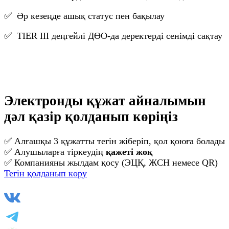
✅ Әр кезеңде ашық статус пен бақылау
✅ TIER III деңгейлі ДӨО-да деректерді сенімді сақтау
Электронды құжат айналымын
дәл қазір қолданып көріңіз
✅ Алғашқы 3 құжатты тегін жіберіп, қол қоюға болады
✅ Алушыларға тіркеудің
қажеті жоқ
✅ Компанияны жылдам қосу (ЭЦҚ, ЖСН немесе QR)
Тегін қолданып көру