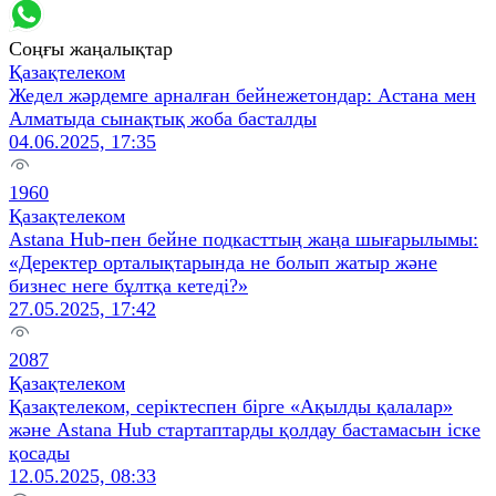
Соңғы жаңалықтар
Қазақтелеком
Жедел жәрдемге арналған бейнежетондар: Астана мен
Алматыда сынақтық жоба басталды
04.06.2025, 17:35
1960
Қазақтелеком
Astana Hub-пен бейне подкасттың жаңа шығарылымы:
«Деректер орталықтарында не болып жатыр және
бизнес неге бұлтқа кетеді?»
27.05.2025, 17:42
2087
Қазақтелеком
Қазақтелеком, серіктеспен бірге «Ақылды қалалар»
және Astana Hub стартаптарды қолдау бастамасын іске
қосады
12.05.2025, 08:33