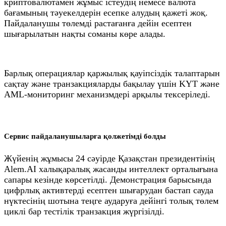
криптовалютамен жұмыс істеудің немесе валюта
бағамының тәуекелдерін есепке алудың қажеті жоқ.
Пайдаланушы төлемді растағанға дейін есептен
шығарылатын нақты соманы көре алады.
Барлық операциялар қаржылық қауіпсіздік талаптарын
сақтау және транзакцияларды бақылау үшін KYT және
AML-мониторинг механизмдері арқылы тексеріледі.
Сервис пайдаланушыларға қолжетімді болды
Жүйенің жұмысы 24 сәуірде Қазақстан президентінің
Alem.AI халықаралық жасанды интеллект орталығына
сапары кезінде көрсетілді. Демонстрация барысында
цифрлық активтерді есептен шығарудан бастап сауда
нүктесінің шотына теңге аударуға дейінгі толық төлем
циклі бар тестілік транзакция жүргізілді.