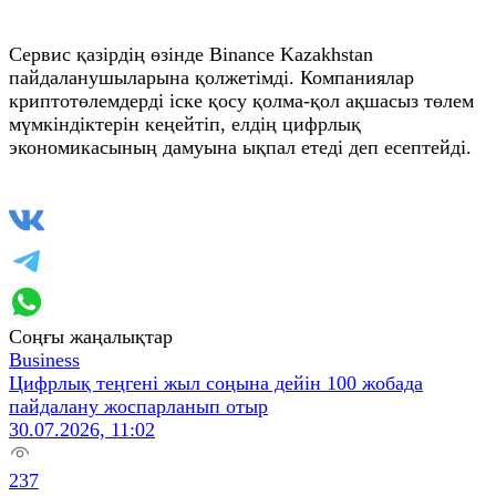
Сервис қазірдің өзінде Binance Kazakhstan
пайдаланушыларына қолжетімді. Компаниялар
криптотөлемдерді іске қосу қолма-қол ақшасыз төлем
мүмкіндіктерін кеңейтіп, елдің цифрлық
экономикасының дамуына ықпал етеді деп есептейді.
Соңғы жаңалықтар
Business
Цифрлық теңгені жыл соңына дейін 100 жобада
пайдалану жоспарланып отыр
30.07.2026, 11:02
237