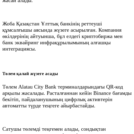
жасай алады.
Жоба Қазақстан Ұлттық банкінің реттеуші
құмсалғышы аясында жүзеге асырылған. Компания
өкілдерінің айтуынша, бұл елдегі криптобиржа мен
банк эквайринг инфрақұрылымының алғашқы
интеграциясы.
Төлем қалай жүзеге асады
Төлем Alatau City Bank терминалдарындағы QR-код
арқылы жасалады. Расталғаннан кейін Binance бағамды
бекітіп, пайдаланушының цифрлық активтерін
автоматты түрде теңгеге айырбастайды.
Сатушы төлемді теңгемен алады, сондықтан