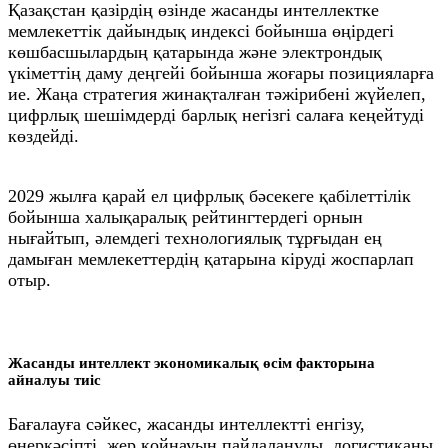
Қазақстан қазірдің өзінде жасанды интеллектке
мемлекеттік дайындық индексі бойынша өңірдегі
көшбасшылардың қатарында және электрондық
үкіметтің даму деңгейі бойынша жоғары позицияларға
ие. Жаңа стратегия жинақталған тәжірибені жүйелеп,
цифрлық шешімдерді барлық негізгі салаға кеңейтуді
көздейді.
2029 жылға қарай ел цифрлық бәсекеге қабілеттілік
бойынша халықаралық рейтингтердегі орнын
нығайтып, әлемдегі технологиялық тұрғыдан ең
дамыған мемлекеттердің қатарына кіруді жоспарлап
отыр.
Жасанды интеллект экономикалық өсім факторына
айналуы тиіс
Бағалауға сәйкес, жасанды интеллектті енгізу,
өнеркәсіпті, жер қойнауын пайдалануды, логистиканы