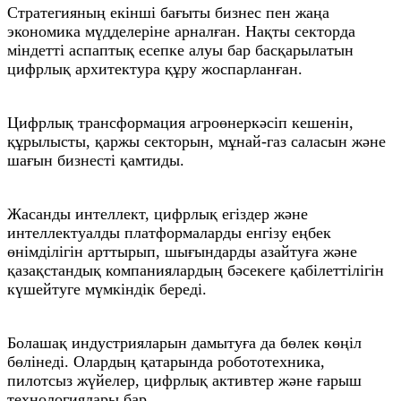
Стратегияның екінші бағыты бизнес пен жаңа
экономика мүдделеріне арналған. Нақты секторда
міндетті аспаптық есепке алуы бар басқарылатын
цифрлық архитектура құру жоспарланған.
Цифрлық трансформация агроөнеркәсіп кешенін,
құрылысты, қаржы секторын, мұнай-газ саласын және
шағын бизнесті қамтиды.
Жасанды интеллект, цифрлық егіздер және
интеллектуалды платформаларды енгізу еңбек
өнімділігін арттырып, шығындарды азайтуға және
қазақстандық компаниялардың бәсекеге қабілеттілігін
күшейтуге мүмкіндік береді.
Болашақ индустрияларын дамытуға да бөлек көңіл
бөлінеді. Олардың қатарында робототехника,
пилотсыз жүйелер, цифрлық активтер және ғарыш
технологиялары бар.