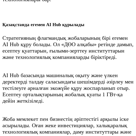
Қазақстанда егемен AI Hub құрылады
Стратегияның флагмандық жобаларының бірі егемен
AI Hub құру болады. Ол «ДӨО алқабы» ретінде дамып,
есептеу қуаттарын, ғылыми-зерттеу институттарын
және технологиялық компанияларды біріктіреді.
AI Hub базасында машиналық оқыту және үлкен
деректерді талдау саласындағы шешімдерді әзірлеу мен
тестілеуге арналған экожүйе құру жоспарланып отыр.
Есептеу орталықтарының жобалық қуаты 1 ГВт-қа
дейін жеткізіледі.
Жоба мемлекет пен бизнестің әріптестігі арқылы іске
асырылады. Оған жеке инвестициялар, халықаралық
технологиялық компаниялар, даму институттары және