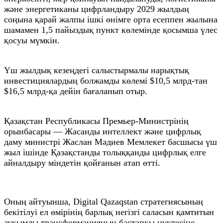
және энергетиканы цифрландыру 2029 жылдың
соңына қарай жалпы ішкі өнімге орта есеппен жылына
шамамен 1,5 пайыздық пункт көлемінде қосымша үлес
қосуы мүмкін.
Үш жылдық кезеңдегі салыстырмалы нарықтық
инвестициялардың болжамды көлемі $10,5 млрд-тан
$16,5 млрд-қа дейін бағаланып отыр.
Қазақстан Республикасы Премьер-Министрінің
орынбасары — Жасанды интеллект және цифрлық
даму министрі Жаслан Мәдиев Мемлекет басшысы үш
жыл ішінде Қазақстанды толыққанды цифрлық елге
айналдыру міндетін қойғанын атап өтті.
Оның айтуынша, Digital Qazaqstan стратегиясының
бекітілуі ел өмірінің барлық негізгі саласын қамтитын
ауқымды трансформацияның бастапқы нүктесіне