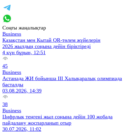
Соңғы жаңалықтар
Business
Қазақстан мен Қытай QR‑төлем жүйелерін
2026 жылдың соңына дейін біріктіреді
4 күн бұрын, 12:51
45
Business
Астанада ЖИ бойынша III Халықаралық олимпиада
басталды
03.08.2026, 14:39
38
Business
Цифрлық теңгені жыл соңына дейін 100 жобада
пайдалану жоспарланып отыр
30.07.2026, 11:02