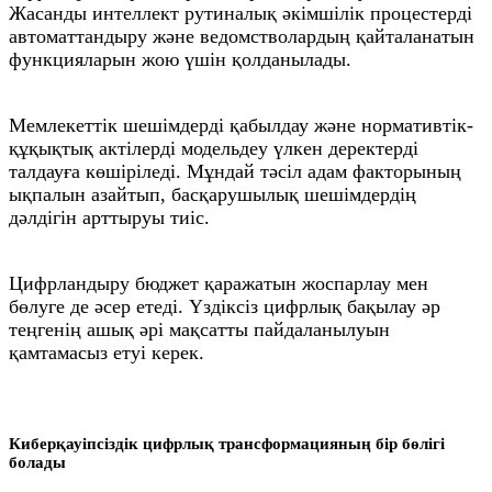
Жасанды интеллект рутиналық әкімшілік процестерді
автоматтандыру және ведомстволардың қайталанатын
функцияларын жою үшін қолданылады.
Мемлекеттік шешімдерді қабылдау және нормативтік-
құқықтық актілерді модельдеу үлкен деректерді
талдауға көшіріледі. Мұндай тәсіл адам факторының
ықпалын азайтып, басқарушылық шешімдердің
дәлдігін арттыруы тиіс.
Цифрландыру бюджет қаражатын жоспарлау мен
бөлуге де әсер етеді. Үздіксіз цифрлық бақылау әр
теңгенің ашық әрі мақсатты пайдаланылуын
қамтамасыз етуі керек.
Киберқауіпсіздік цифрлық трансформацияның бір бөлігі
болады