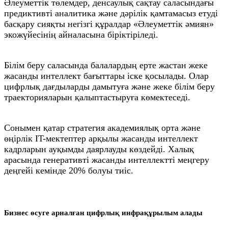
Әлеуметтік төлемдер, денсаулық сақтау саласындағы
предиктивті аналитика және дәрілік қамтамасыз етуді
басқару сияқты негізгі құралдар «Әлеуметтік әмиян»
экожүйесінің айналасына біріктіріледі.
Білім беру саласында балалардың ерте жастан жеке
жасанды интеллект бағыттары іске қосылады. Олар
цифрлық дағдыларды дамытуға және жеке білім беру
траекторияларын қалыптастыруға көмектеседі.
Сонымен қатар стратегия академиялық орта және
өңірлік IT-мектептер арқылы жасанды интеллект
кадрларын ауқымды даярлауды көздейді. Халық
арасында генеративті жасанды интеллектті меңгеру
деңгейі кемінде 20% болуы тиіс.
Бизнес өсуге арналған цифрлық инфрақұрылым алады