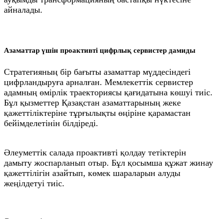
айналады.
Азаматтар үшін проактивті цифрлық сервистер дамиды
Стратегияның бір бағыты азаматтар мүддесіндегі
цифрландыруға арналған. Мемлекеттік сервистер
адамның өмірлік траекториясы қағидатына көшуі тиіс.
Бұл қызметтер Қазақстан азаматтарының жеке
қажеттіліктеріне тұрғылықты өңіріне қарамастан
бейімделетінін білдіреді.
Әлеуметтік салада проактивті қолдау тетіктерін
дамыту жоспарланып отыр. Бұл қосымша құжат жинау
қажеттілігін азайтып, көмек шараларын алуды
жеңілдетуі тиіс.