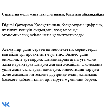
Стратегия елдің жаңа технологиялық бағытын айқындайды
Digital Qazaqstan Қазақстанның басқарудағы цифрлық
жетілуге көшуін айқындап, ұзақ мерзімді
экономикалық өсімге негіз қалыптастырады.
Азаматтар үшін стратегия мемлекеттік сервистерді
ыңғайлы әрі проактивті етуі тиіс. Бизнес үшін
өнімділікті арттыруға, шығындарды азайтуға және
жаңа нарықтарға шығуға жағдай жасайды. Экономика
үшін жаңа салаларды дамытуға, инвестиция тартуға
және жасанды интеллект дәуірінде елдің жаһандық
бәсекеге қабілеттілігін арттыруға мүмкіндік береді.