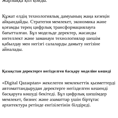
Жарлыққа қол қойды.
Құжат елдің технологиялық дамуының жаңа кезеңін
айқындайды. Стратегия мемлекет, экономика және
қоғамды терең цифрлық трансформациялауға
бағытталған. Бұл модельде деректер, жасанды
интеллект және заманауи технологиялар шешім
қабылдау мен негізгі салаларды дамыту негізіне
айналады.
Қазақстан деректерге негізделген басқару моделіне көшеді
«Digital Qazaqstan» жекелеген мемлекеттік қызметтерді
автоматтандырудан деректерге негізделген кешенді
басқаруға көшуді бекітеді. Бұл цифрлық шешімдер
мемлекет, бизнес және азаматтар үшін біртұтас
архитектура ретінде енгізілетінін білдіреді.