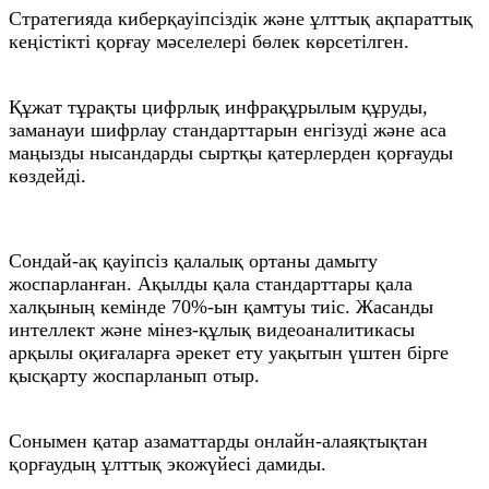
Стратегияда киберқауіпсіздік және ұлттық ақпараттық
кеңістікті қорғау мәселелері бөлек көрсетілген.
Құжат тұрақты цифрлық инфрақұрылым құруды,
заманауи шифрлау стандарттарын енгізуді және аса
маңызды нысандарды сыртқы қатерлерден қорғауды
көздейді.
Сондай-ақ қауіпсіз қалалық ортаны дамыту
жоспарланған. Ақылды қала стандарттары қала
халқының кемінде 70%-ын қамтуы тиіс. Жасанды
интеллект және мінез-құлық видеоаналитикасы
арқылы оқиғаларға әрекет ету уақытын үштен бірге
қысқарту жоспарланып отыр.
Сонымен қатар азаматтарды онлайн-алаяқтықтан
қорғаудың ұлттық экожүйесі дамиды.