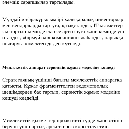
әлемдік сарапшылар тартылады.
Мұндай инфрақұрылым ірі халықаралық инвесторлар
мен вендорларды тартуға, қазақстандық IT-қызметтер
экспортын кемінде екі есе арттыруға және кемінде үш
отандық «бірмүйізді» компанияны жаһандық нарыққа
шығаруға көмектеседі деп күтіледі.
Мемлекеттік аппарат сервистік жұмыс моделіне көшеді
Стратегияның үшінші бағыты мемлекеттік аппаратқа
қатысты. Құжат фрагменттелген ведомстволық
шешімдерден бас тартып, сервистік жұмыс моделіне
көшуді көздейді.
Мемлекеттік қызметтер проактивті түрде және өтініш
беруші үшін артық әрекеттерсіз көрсетілуі тиіс.