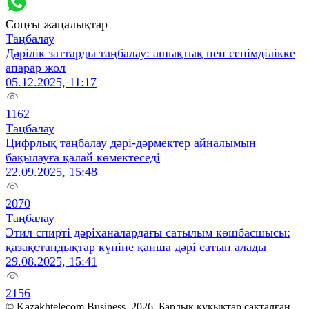
Соңғы жаңалықтар
Таңбалау
Дәрілік заттарды таңбалау: ашықтық пен сенімділікке
апарар жол
05.12.2025, 11:17
1162
Таңбалау
Цифрлық таңбалау дәрі-дәрмектер айналымын
бақылауға қалай көмектеседі
22.09.2025, 15:48
2070
Таңбалау
Этил спирті дәріханалардағы сатылым көшбасшысы:
қазақстандықтар күніне қанша дәрі сатып алады
29.08.2025, 15:41
2156
© Kazakhtelecom Business, 2026. Барлық құқықтар сақталған.