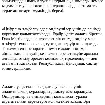
азаматтардан шағым түспей тұрып-ақ аномалды немесе
ықтимал тәуекелі жоғары операцияларды автоматты
түрде анықтауға мүмкіндік береді.
«Цифрлық таңбалау адал өндірушілер үшін де сенімді
қорғаныс қалыптастырады. Әрбір қаптамадағы бірегей
Data Matrix коды контрафактілік өнімді өндіру мен
өткізуді технологиялық тұрғыдан едәуір қиындатады.
Тіркелмеген препаратты немесе жалған өнімді
айналымға енгізудің кез келген әрекеті жүйе арқылы
алғашқы өткізу әрекеті кезінде-ақ тіркеледі», — деп
атап өтті Қазақстан Республикасы Денсаулық сақтау
министрлігінде.
Алдағы уақытта нарық қатысушылары үшін
аналитикалық құралдарды дамыту жоспарлануда.
Өндірушілер өз өнімдерінің қозғалысы туралы
агрегатталған деректерге қол жеткізе алады. Бұл