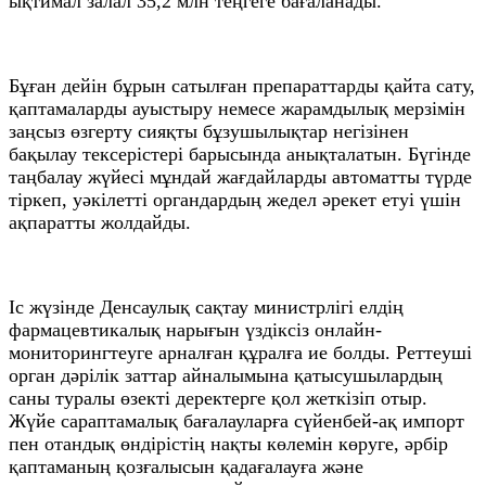
ықтимал залал 35,2 млн теңгеге бағаланады.
Бұған дейін бұрын сатылған препараттарды қайта сату,
қаптамаларды ауыстыру немесе жарамдылық мерзімін
заңсыз өзгерту сияқты бұзушылықтар негізінен
бақылау тексерістері барысында анықталатын. Бүгінде
таңбалау жүйесі мұндай жағдайларды автоматты түрде
тіркеп, уәкілетті органдардың жедел әрекет етуі үшін
ақпаратты жолдайды.
Іс жүзінде Денсаулық сақтау министрлігі елдің
фармацевтикалық нарығын үздіксіз онлайн-
мониторингтеуге арналған құралға ие болды. Реттеуші
орган дәрілік заттар айналымына қатысушылардың
саны туралы өзекті деректерге қол жеткізіп отыр.
Жүйе сараптамалық бағалауларға сүйенбей-ақ импорт
пен отандық өндірістің нақты көлемін көруге, әрбір
қаптаманың қозғалысын қадағалауға және