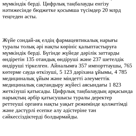
мүмкіндік берді. Цифрлық таңбалауды енгізу
нәтижесінде бюджетке қосымша түсімдер 20 млрд
теңгеден асты.
Жүйе сондай-ақ елдің фармацевтикалық нарығы
туралы толық әрі нақты көрініс қалыптастыруға
мүмкіндік берді. Бүгінде жүйеде дәрілік заттарды
өндіретін 135 отандық өндіруші және 237 шетелдік
өндіруші тіркелген. Айналымға 357 импорттаушы, 765
көтерме сауда өткізуші, 5 123 дәріхана ұйымы, 4 785
медициналық ұйым және міндетті әлеуметтік
медициналық сақтандыру жүйесі аясындағы 1 823
жеткізуші қатысады. Цифрлық таңбалаудың арқасында
нарықтың әрбір қатысушысы туралы деректер
реттеуші органға нақты уақыт режимінде қолжетімді
және дәстүрлі есепке алу әдістеріне тән
сәйкессіздіктерді болдырмайды.