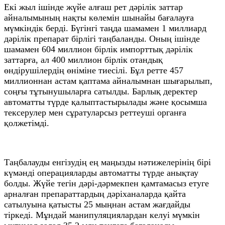
Екі жыл ішінде жүйе алғаш рет дәрілік заттар
айналымының нақты көлемін шынайы бағалауға
мүмкіндік берді. Бүгінгі таңда шамамен 1 миллиард
дәрілік препарат бірлігі таңбаланды. Оның ішінде
шамамен 604 миллион бірлік импорттық дәрілік
заттарға, ал 400 миллион бірлік отандық
өндірушілердің өніміне тиесілі. Бұл ретте 457
миллионнан астам қаптама айналымнан шығарылып,
соңғы тұтынушыларға сатылды. Барлық деректер
автоматты түрде қалыптастырылады және қосымша
тексерулер мен сұратуларсыз реттеуші органға
қолжетімді.
Таңбалауды енгізудің ең маңызды нәтижелерінің бірі
күмәнді операцияларды автоматты түрде анықтау
болды. Жүйе тегін дәрі-дәрмекпен қамтамасыз етуге
арналған препараттардың дәріханаларда қайта
сатылуына қатысты 25 мыңнан астам жағдайды
тіркеді. Мұндай манипуляциялардан келуі мүмкін