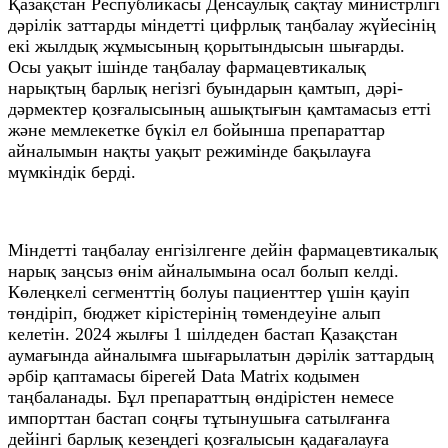
Қазақстан Республикасы Денсаулық сақтау министрлігі
дәрілік заттарды міндетті цифрлық таңбалау жүйесінің
екі жылдық жұмысының қорытындысын шығарды.
Осы уақыт ішінде таңбалау фармацевтикалық
нарықтың барлық негізгі буындарын қамтып, дәрі-
дәрмектер қозғалысының ашықтығын қамтамасыз етті
және мемлекетке бүкіл ел бойынша препараттар
айналымын нақты уақыт режимінде бақылауға
мүмкіндік берді.
Міндетті таңбалау енгізілгенге дейін фармацевтикалық
нарық заңсыз өнім айналымына осал болып келді.
Көлеңкелі сегменттің болуы пациенттер үшін қауіп
төндіріп, бюджет кірістерінің төмендеуіне алып
келетін. 2024 жылғы 1 шілдеден бастап Қазақстан
аумағында айналымға шығарылатын дәрілік заттардың
әрбір қаптамасы бірегей Data Matrix кодымен
таңбаланады. Бұл препараттың өндірістен немесе
импорттан бастап соңғы тұтынушыға сатылғанға
дейінгі барлық кезеңдегі қозғалысын қадағалауға