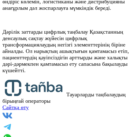
өндіріс көлемін, логистиканы және дистрибуцияны
анағұрлым дәл жоспарлауға мүмкіндік береді.
Дәрілік заттарды цифрлық таңбалау Қазақстанның
денсаулық сақтау жүйесін цифрлық
трансформациялаудың негізгі элементтерінің біріне
айналды. Ол нарықтың ашықтығын қамтамасыз етіп,
пациенттердің қауіпсіздігін арттырды және халықты
дәрі-дәрмекпен қамтамасыз ету сапасына бақылауды
күшейтті.
Тауарларды таңбалаудың
бірыңғай операторы
Сайтқа өту