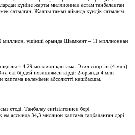
налардан күніне жарты миллионнан астам таңбаланған
әрмек сатылған. Жалпы тамыз айында күндік сатылым
12 миллион, үшінші орында Шымкент – 11 миллионнан
ылы – 4,29 миллион қаптама. Этил спиртін (4 млн)
ға екі бірдей позициямен кірді: 2-орында 4 млн
он қаптама көлемімен абсолютті көшбасшы.
ыз етеді. Таңбалау енгізілгеннен бері
қ ем аясында 34,3 миллион қаптама таңбаланған дәрі