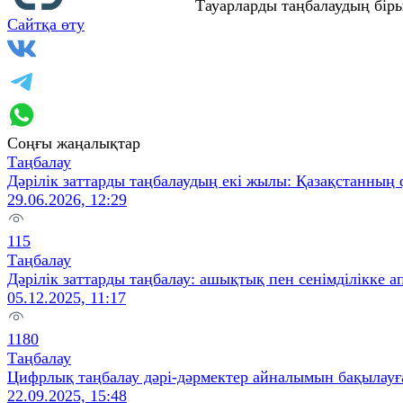
Тауарларды таңбалаудың бір
Сайтқа өту
Соңғы жаңалықтар
Таңбалау
Дәрілік заттарды таңбалаудың екі жылы: Қазақстанның
29.06.2026, 12:29
115
Таңбалау
Дәрілік заттарды таңбалау: ашықтық пен сенімділікке а
05.12.2025, 11:17
1180
Таңбалау
Цифрлық таңбалау дәрі-дәрмектер айналымын бақылауға
22.09.2025, 15:48