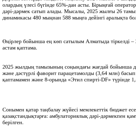
олардың үлесі бүгінде 65%-дан асты. Бірыңғай операто
дәрі-дәрмек сатып алады. Мысалы, 2025 жылғы 26 тамы
динамикасы 480 мыңнан 588 мыңға дейінгі аралықта бо
Өңірлер бойынша ең көп сатылым Алматыда тіркелді –
астам қаптама.
2025 жылдың тамызының соңындағы жағдай бойынша дә
және дәстүрлі фаворит парацетамолды (3,64 млн) басып 
қаптамамен және 8-орында «Этил спирті-DF» түрінде 1,
Сонымен қатар таңбалау жүйесі мемлекеттік бюджет есеб
қазақстандықтарға: амбулаториялық дәрі-дәрмекпен қам
берілген.