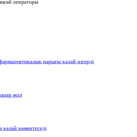
ыңғай операторы
 фармацевтикалық нарығы қалай өзгерді
парар жол
 қалай көмектеседі