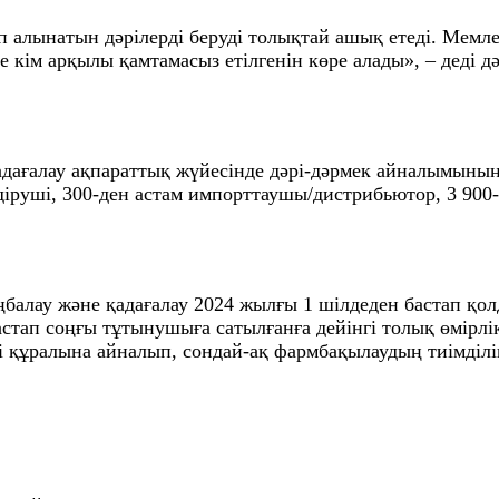
 алынатын дәрілерді беруді толықтай ашық етеді. Мемлек
не кім арқылы қамтамасыз етілгенін көре алады», – деді 
 қадағалау ақпараттық жүйесінде дәрі-дәрмек айналымын
діруші, 300-ден астам импорттаушы/дистрибьютор, 3 900
ңбалау және қадағалау 2024 жылғы 1 шілдеден бастап қо
астап соңғы тұтынушыға сатылғанға дейінгі толық өмірлі
і құралына айналып, сондай-ақ фармбақылаудың тиімділіг