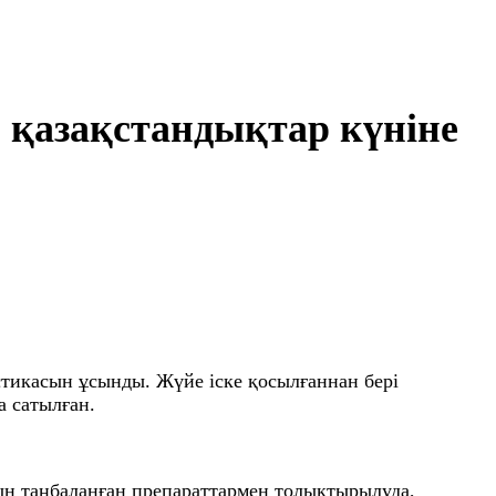
 қазақстандықтар күніне
стикасын ұсынды. Жүйе іске қосылғаннан бері
а сатылған.
айын таңбаланған препараттармен толықтырылуда,