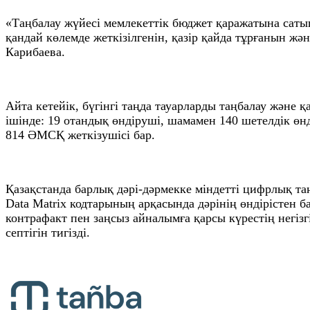
«Таңбалау жүйесі мемлекеттік бюджет қаражатына сатып
қандай көлемде жеткізілгенін, қазір қайда тұрғанын жә
Карибаева.
Айта кетейік, бүгінгі таңда тауарларды таңбалау және
ішінде: 19 отандық өндіруші, шамамен 140 шетелдік өн
814 ӘМСҚ жеткізушісі бар.
Қазақстанда барлық дәрі-дәрмекке міндетті цифрлық та
Data Matrix кодтарының арқасында дәрінің өндірістен б
контрафакт пен заңсыз айналымға қарсы күрестің негізг
септігін тигізді.