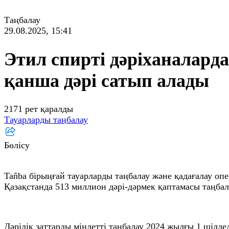
Таңбалау
29.08.2025, 15:41
Этил спирті дәріханалар
қанша дәрі сатып алады
2171 рет қаралды
Тауарларды таңбалау
Бөлісу
Tañba бірыңғай тауарларды таңбалау және қадағалау оп
Қазақстанда 513 миллион дәрі-дәрмек қаптамасы таңба
Дәрілік заттарды міндетті таңбалау 2024 жылғы 1 шілде