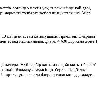
еттік органдар нақты уақыт режимінде қай дәрі,
дәрі-дәрмекті таңбалау жобасының жетекшісі Анар
ың 10 мыңнан астам қатысушысы тіркелген. Олардың
-ден астам медициналық ұйым, 4 630 дәріхана және 1
лданылады. Жүйе әрбір қаптамаға қойылатын бірегей
к циклін бақылауға мүмкіндік береді. Таңбалау
ін арттыруға және дәрілердің сапасын қадағалауға