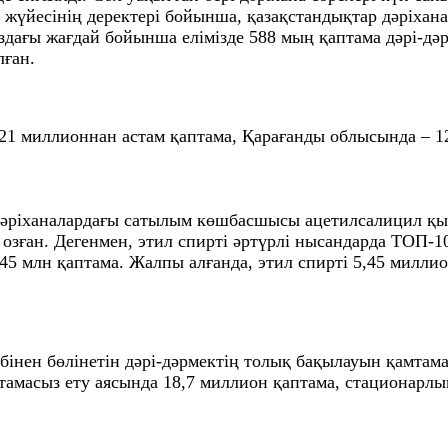
р жүйесінің деректері бойынша, қазақстандықтар дәріха
здағы жағдай бойынша елімізде 588 мың қаптама дәрі-д
лған.
 21 миллионнан астам қаптама, Қарағанды облысында – 
ріханалардағы сатылым көшбасшысы ацетилсалицил қышқ
озған. Дегенмен, этил спирті әртүрлі нысандарда ТОП-10-
45 млн қаптама. Жалпы алғанда, этил спирті 5,45 милли
інен бөлінетін дәрі-дәрмектің толық бақылауын қамтамас
тамасыз ету аясында 18,7 миллион қаптама, стационарлы