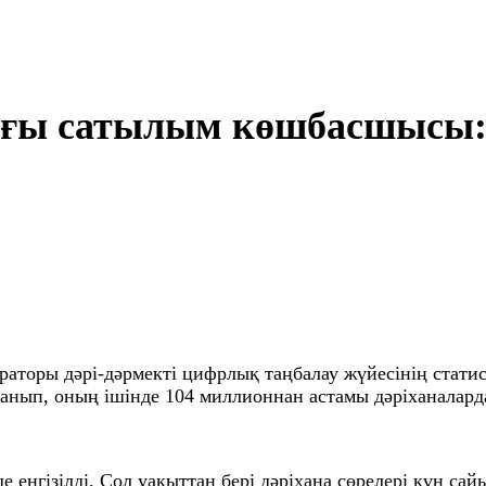
дағы сатылым көшбасшысы:
ераторы дәрі-дәрмекті цифрлық таңбалау жүйесінің стати
ланып, оның ішінде 104 миллионнан астамы дәріханалард
де енгізілді. Сол уақыттан бері дәріхана сөрелері күн с