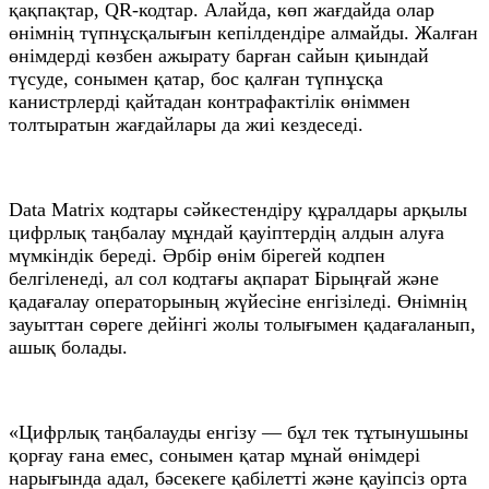
қақпақтар, QR-кодтар. Алайда, көп жағдайда олар
өнімнің түпнұсқалығын кепілдендіре алмайды. Жалған
өнімдерді көзбен ажырату барған сайын қиындай
түсуде, сонымен қатар, бос қалған түпнұсқа
канистрлерді қайтадан контрафактілік өніммен
толтыратын жағдайлары да жиі кездеседі.
Data Matrix кодтары сәйкестендіру құралдары арқылы
цифрлық таңбалау мұндай қауіптердің алдын алуға
мүмкіндік береді. Әрбір өнім бірегей кодпен
белгіленеді, ал сол кодтағы ақпарат Бірыңғай және
қадағалау операторының жүйесіне енгізіледі. Өнімнің
зауыттан сөреге дейінгі жолы толығымен қадағаланып,
ашық болады.
«Цифрлық таңбалауды енгізу — бұл тек тұтынушыны
қорғау ғана емес, сонымен қатар мұнай өнімдері
нарығында адал, бәсекеге қабілетті және қауіпсіз орта