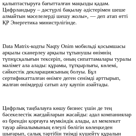
қалыптастыруға бағытталған маңызды қадам.
Цифрландыру – дәстүрлі бақылау әдістерімен шеше
алмайтын мәселелерді шешу жолы», — деп атап өтті
ҚР Энергетика министрлігінде.
Data Matrix-кодты Naqty Onim мобильді қосымшасы
арқылы сканерлеу арқылы тұтынушы өнімнің
түпнұсқалығын тексеріп, оның сипаттамалары туралы
мәлімет ала алады: құрамы, тұтқырлығы, көлемі,
сәйкестік декларациясының болуы. Бұл
сертификатталған өнімге деген сенімді арттырып,
жалған өнімдерді сатып алу қаупін азайтады.
Цифрлық таңбалауға көшу бизнес үшін де тең
бәсекелестік жағдайларын жасайды: адал компаниялар
өз брендін қорғауға мүмкіндік алады, ал мемлекет
тауар айналымының елеулі бөлігін көлеңкеден
шығарып, салық тәртібін тиімді күшейту құралын