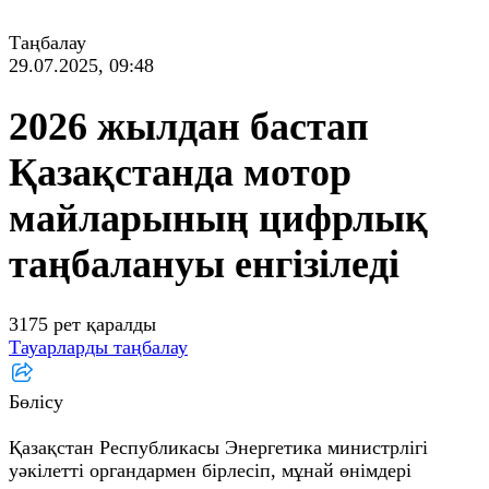
Таңбалау
29.07.2025, 09:48
2026 жылдан бастап
Қазақстанда мотор
майларының цифрлық
таңбалануы енгізіледі
3175 рет қаралды
Тауарларды таңбалау
Бөлісу
Қазақстан Республикасы Энергетика министрлігі
уәкілетті органдармен бірлесіп, мұнай өнімдері