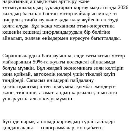
нарығының ашықтығын арттыру және
тұтынушылардың құқықтарын қорғау мақсатында 2026
жылдың басынан бастап мотор майларын міндетті
цифрлық таңбалау және қадағалау жүйесін енгізуді
қолға алуда. Бұл жаңа механизм отын-энергетика
кешенін кешенді цифрландырудың бір бөлігіне
айналып, жалған өнімдермен күресуге бағытталады.
Сарапшылардың бағалауынша, елде сатылатын мотор
майларының 50%-ға жуығы көлеңкелі айналымда
болуы мүмкін. Бұл жағдай экономикаға зиян келтіріп
қана қоймай, автокөлік иелері үшін тікелей қауіп
төндіреді. Сапасыз өнімдерді пайдалану
қозғалтқыштың істен шығуына, қымбат жөндеуге
және, тиісінше, азаматтардың қаржылық шығынға
ұшырауына алып келуі мүмкін.
Бүгінде нарықта өнімді қорғаудың түрлі тәсілдері
қолданылады — голограммалар, көпқабатты