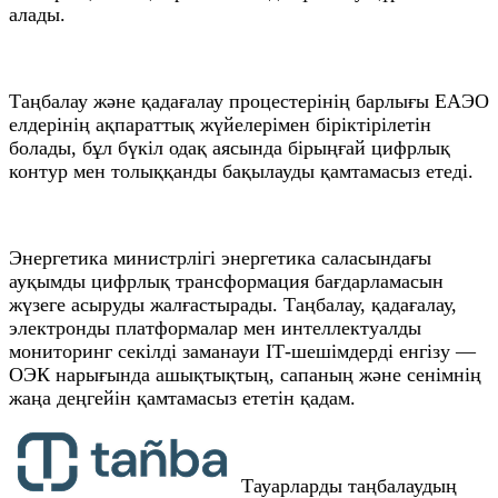
алады.
Таңбалау және қадағалау процестерінің барлығы ЕАЭО
елдерінің ақпараттық жүйелерімен біріктірілетін
болады, бұл бүкіл одақ аясында бірыңғай цифрлық
контур мен толыққанды бақылауды қамтамасыз етеді.
Энергетика министрлігі энергетика саласындағы
ауқымды цифрлық трансформация бағдарламасын
жүзеге асыруды жалғастырады. Таңбалау, қадағалау,
электронды платформалар мен интеллектуалды
мониторинг секілді заманауи ІТ-шешімдерді енгізу —
ОЭК нарығында ашықтықтың, сапаның және сенімнің
жаңа деңгейін қамтамасыз ететін қадам.
Тауарларды таңбалаудың