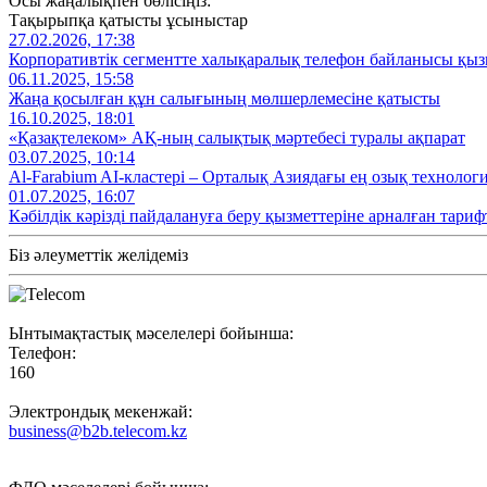
Осы жаңалықпен бөлісіңіз:
Тақырыпқа қатысты ұсыныстар
27.02.2026, 17:38
Корпоративтік сегментте халықаралық телефон байланысы қызм
06.11.2025, 15:58
Жаңа қосылған құн салығының мөлшерлемесіне қатысты
16.10.2025, 18:01
«Қазақтелеком» АҚ-ның салықтық мәртебесі туралы ақпарат
03.07.2025, 10:14
Al‑Farabium AI‑кластері – Орталық Азиядағы ең озық технолог
01.07.2025, 16:07
Кәбілдік кәрізді пайдалануға беру қызметтеріне арналған тариф
Біз әлеуметтік желідеміз
Ынтымақтастық мәселелері бойынша:
Телефон:
160
Электрондық мекенжай:
business@b2b.telecom.kz