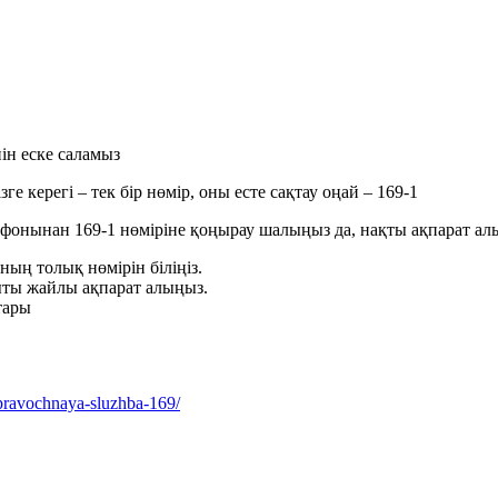
нін еске саламыз
 керегі – тек бір нөмір, оны есте сақтау оңай – 169-1
ефонынан 169-1 нөміріне қоңырау шалыңыз да, нақты ақпарат а
ның толық нөмірін біліңіз.
ты жайлы ақпарат алыңыз.
тары
spravochnaya-sluzhba-169/