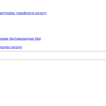
еттеріне тарифтерді өзгерту
иялық бастамалардың бірі
тердің өзгеруі