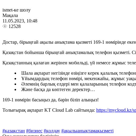
ismet-ке шолу
Мақала
11.05.2023, 10:48
12528
Достар, бірыңғай ақылы анықтама қызметі 169-1 нөмірінде еке
Қазақстан бойынша бірыңғай анықтамалық телефон қызметі. Сізге
Қазақстанның қалаған жерінен мобильді, үй немесе жұмыс тел
Шала ақпарат негізінде өзіңізге керек қалалық телефон
Ұйымдардың телефон нөмірі, мекенжайы, жұмыс уақы
Әлемнің барлық елдері мен қалаларының телефон код
Және басқа да көптеген деректер…
169-1 нөмірін басыңыз да, бәрін біліп алыңыз!
Толығырақ ақпарат KT Cloud Lab сайтында:
https://mycloud.kz/
#қазақстан
#бизнес
#қолдау
#ақылыанықтамақызметі