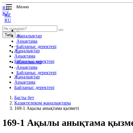
RU
KZ
KZ
RU
...
Табу
Жаңалықтар
Анықтама
...
Байланыс деректері
Жаңалықтар
...
Анықтама
Байланыс деректері
Жаңалықтар
...
Анықтама
Байланыс деректері
Жаңалықтар
Анықтама
Байланыс деректері
Басты бет
Қазақтелеком жаңалықтары
169-1 Ақылы анықтама қызметі
169-1 Ақылы анықтама қызме