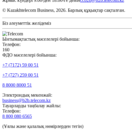
жұмыс күндері 9:00-ден 18:00-ге дейін
ccb2b@b2b.telecom.kz
© Kazakhtelecom Business, 2026. Барлық құқықтар сақталған.
Біз әлеуметтік желідеміз
Ынтымақтастық мәселелері бойынша:
Телефон:
160
ФДО мәселелері бойынша:
+7 (7172) 59 00 51
+7 (727) 259 00 51
8 8000 8000 51
Электрондық мекенжай:
business@b2b.telecom.kz
Тауарларды таңбалау жайлы:
Телефон:
8 800 080 6565
(Ұялы және қалалық нөмірлерден тегін)