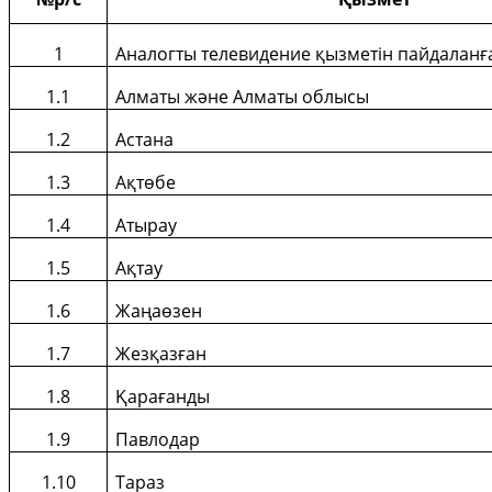
1
Аналогты телевидение қызметін пайдаланғ
1
.1
Алматы және Алматы облысы
1.2
Астана
1.3
А
қтөбе
1.4
Атырау
1.5
А
қ
тау
1.6
Жаңаөзен
1.7
Жез
қ
азған
1.8
Қарағанды
1.9
Павлодар
1.10
Тараз