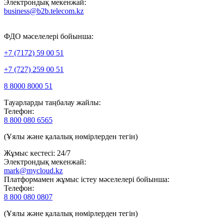
Электрондық мекенжай:
business@b2b.telecom.kz
ФДО мәселелері бойынша:
+7 (7172) 59 00 51
+7 (727) 259 00 51
8 8000 8000 51
Тауарларды таңбалау жайлы:
Телефон:
8 800 080 6565
(Ұялы және қалалық нөмірлерден тегін)
Жұмыс кестесі: 24/7
Электрондық мекенжай:
mark@mycloud.kz
Платформамен жұмыс істеу мәселелері бойынша:
Телефон:
8 800 080 0807
(Ұялы және қалалық нөмірлерден тегін)