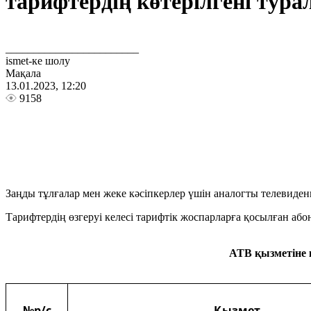
тарифтердің көтерілгені тур
________________________
ismet-ке шолу
Мақала
13.01.2023, 12:20
9158
Заңды тұлғалар мен жеке кәсіпкерлер үшін аналогты телевиден
Тарифтердің өзгеруі келесі тарифтік жоспарларға қосылған абон
АТВ қызметіне 
№
р
/с
Қызмет