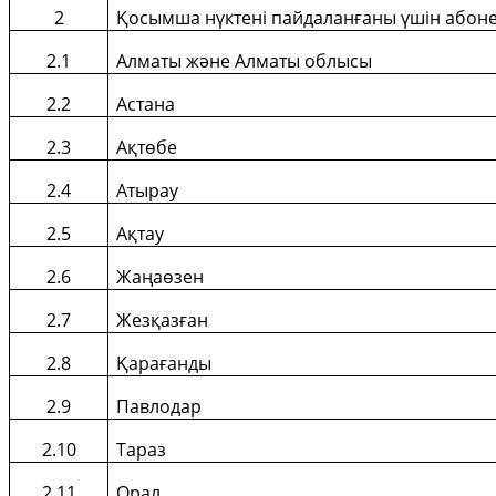
2
Қосымша нүктені пайдаланғаны үшін абоне
2.1
Алматы және Алматы облысы
2.2
Астана
2.3
А
қтөбе
2.4
Атырау
2.5
А
қ
тау
2.6
Жаңаөзен
2.7
Жез
қ
азған
2.8
Қарағанды
2.9
Павлодар
2.10
Тараз
2.11
Орал