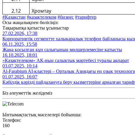
2.12
Хромтау
#Қазақстан
#қазақтелеком
#бизнес
#тарифтер
Осы жаңалықпен бөлісіңіз:
Тақырыпқа қатысты ұсыныстар
27.02.2026, 17:38
Корпоративтік сегментте халықаралық телефон байланысы қызм
06.11.2025, 15:58
Жаңа қосылған құн салығының мөлшерлемесіне қатысты
16.10.2025, 18:01
«Қазақтелеком» АҚ-ның салықтық мәртебесі туралы ақпарат
03.07.2025, 10:14
Al‑Farabium AI‑кластері – Орталық Азиядағы ең озық технолог
01.07.2025, 16:07
Кәбілдік кәрізді пайдалануға беру қызметтеріне арналған тариф
Біз әлеуметтік желідеміз
Ынтымақтастық мәселелері бойынша:
Телефон:
160