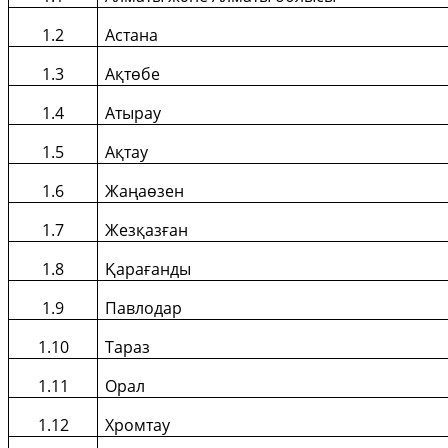
1.2
Астана
1.3
А
қтөбе
1.4
Атырау
1.5
А
қ
тау
1.6
Жаңаөзен
1.7
Жез
қ
азған
1.8
Қарағанды
1.9
Павлодар
1.10
Тараз
1.11
Орал
1.12
Хромтау