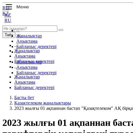
RU
KZ
KZ
RU
...
Табу
Жаңалықтар
Анықтама
...
Байланыс деректері
Жаңалықтар
...
Анықтама
Байланыс деректері
Жаңалықтар
...
Анықтама
Байланыс деректері
Жаңалықтар
Анықтама
Байланыс деректері
Басты бет
Қазақтелеком жаңалықтары
2023 жылғы 01 ақпаннан бастап "Қазақтелеком" АҚ бірқа
2023 жылғы 01 ақпаннан баст