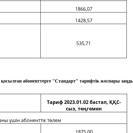
1866,07
1428,57
535,71
 қосылған абоненттерге "Стандарт" тарифтік жоспары заңды
Тариф
2023.
01.
02 бастап, ҚҚС-
сыз, теңгемен
аны үшін абоненттік төлем
1875,00