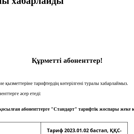
алы хабарлайды
Құрметті абоненттер!
ие қызметтеріне тарифтердің көтерілгені туралы хабарлаймыз.
енттерге әсер етеді:
қосылған абоненттерге "Стандарт" тарифтік жоспары
жеке 
Тариф
2023.
01.02 бастап, ҚҚС-