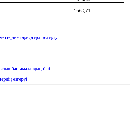
1660,71
еттеріне тарифтерді өзгерту
иялық бастамалардың бірі
тердің өзгеруі