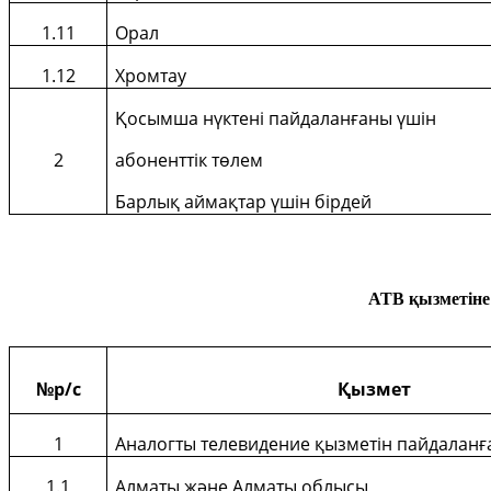
1.11
Орал
1.12
Хромтау
Қосымша нүктені пайдаланғаны үшін
2
абоненттік төлем
Барлық аймақтар үшін бірдей
АТВ қызметіне
№
р/с
Қызмет
1
Аналогты телевидение қызметін пайдаланғ
1
.1
Алматы және Алматы облысы