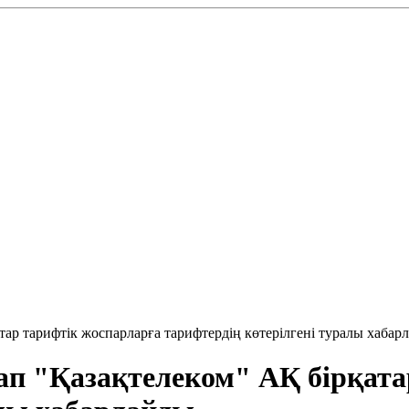
тар тарифтік жоспарларға тарифтердің көтерілгені туралы хабар
ап "Қазақтелеком" АҚ бірқата