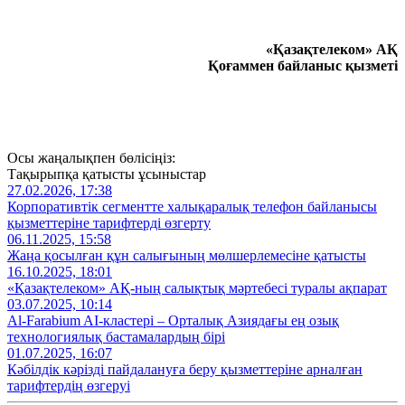
«Қазақтелеком» АҚ
Қоғаммен байланыс қызметі
Осы жаңалықпен бөлісіңіз:
Тақырыпқа қатысты ұсыныстар
27.02.2026, 17:38
Корпоративтік сегментте халықаралық телефон байланысы
қызметтеріне тарифтерді өзгерту
06.11.2025, 15:58
Жаңа қосылған құн салығының мөлшерлемесіне қатысты
16.10.2025, 18:01
«Қазақтелеком» АҚ-ның салықтық мәртебесі туралы ақпарат
03.07.2025, 10:14
Al‑Farabium AI‑кластері – Орталық Азиядағы ең озық
технологиялық бастамалардың бірі
01.07.2025, 16:07
Кәбілдік кәрізді пайдалануға беру қызметтеріне арналған
тарифтердің өзгеруі