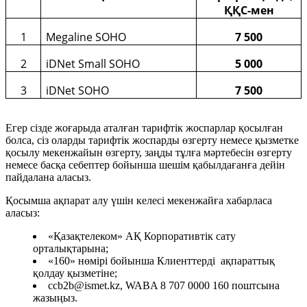
ҚҚС-мен
1
Megaline SOHO
7 500
2
iDNet Small SOHO
5 000
3
iDNet SOHO
7 500
Егер сізде жоғарыда аталған тарифтік жоспарлар қосылған
болса, сіз оларды тарифтік жоспарды өзгерту немесе қызметке
қосылу мекенжайын өзгерту, заңды тұлға мәртебесін өзгерту
немесе басқа себептер бойынша шешім қабылдағанға дейін
пайдалана аласыз.
Қосымша ақпарат алу үшін келесі мекенжайға хабарласа
аласыз:
«Қазақтелеком» АҚ Корпоративтік сату
орталықтарына;
«160» нөмірі бойынша Клиенттерді ақпараттық
қолдау қызметіне;
ccb2b@ismet.kz, WABA 8 707 0000 160 поштсына
жазыңыз.