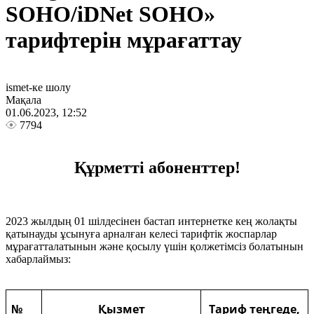
SOHO/iDNet SOHO»
тарифтерін мұрағаттау
ismet-ке шолу
Мақала
01.06.2023, 12:52
7794
Құрметті абоненттер!
2023 жылдың 01 шілдесінен бастап интернетке кең жолақты
қатынауды ұсынуға арналған келесі тарифтік жоспарлар
мұрағатталатынын және қосылу үшін қолжетімсіз болатынын
хабарлаймыз:
№
Қызмет
Тариф
теңгеде
,