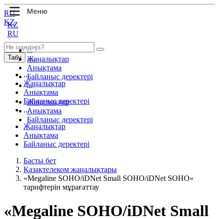
RU
KZ
KZ
RU
...
Табу
Жаңалықтар
Анықтама
...
Байланыс деректері
Жаңалықтар
...
Анықтама
Байланыс деректері
Жаңалықтар
...
Анықтама
Байланыс деректері
Жаңалықтар
Анықтама
Байланыс деректері
Басты бет
Қазақтелеком жаңалықтары
«Megaline SOHO/iDNet Small SOHO/iDNet SOHO»
тарифтерін мұрағаттау
«Megaline SOHO/iDNet Small