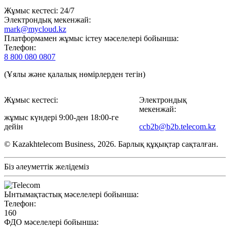
Жұмыс кестесі: 24/7
Электрондық мекенжай:
mark@mycloud.kz
Платформамен жұмыс істеу мәселелері бойынша:
Телефон:
8 800 080 0807
(Ұялы және қалалық нөмірлерден тегін)
Жұмыс кестесі:
Электрондық
мекенжай:
жұмыс күндері 9:00-ден 18:00-ге
дейін
ccb2b@b2b.telecom.kz
© Kazakhtelecom Business, 2026. Барлық құқықтар сақталған.
Біз әлеуметтік желідеміз
Ынтымақтастық мәселелері бойынша:
Телефон:
160
ФДО мәселелері бойынша: