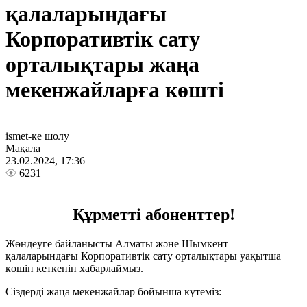
қалаларындағы
Корпоративтік сату
орталықтары жаңа
мекенжайларға көшті
ismet-ке шолу
Мақала
23.02.2024, 17:36
6231
Құрметті абоненттер!
Жөндеуге байланысты Алматы және Шымкент
қалаларындағы Корпоративтік сату орталықтары уақытша
көшіп кеткенін хабарлаймыз.
Сіздерді жаңа мекенжайлар бойынша күтеміз: