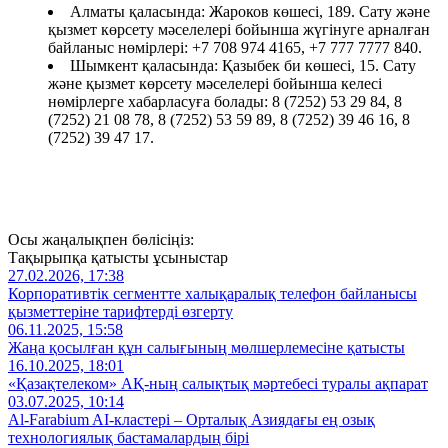
Алматы қаласында: Жароков көшесі, 189. Сату және
қызмет көрсету мәселелері бойынша жүгінуге арналған
байланыс нөмірлері: +7 708 974 4165, +7 777 7777 840.
Шымкент қаласында: Қазыбек би көшесі, 15. Сату
және қызмет көрсету мәселелері бойынша келесі
нөмірлерге хабарласуға болады: 8 (7252) 53 29 84, 8
(7252) 21 08 78, 8 (7252) 53 59 89, 8 (7252) 39 46 16, 8
(7252) 39 47 17.
Осы жаңалықпен бөлісіңіз:
Тақырыпқа қатысты ұсыныстар
27.02.2026, 17:38
Корпоративтік сегментте халықаралық телефон байланысы
қызметтеріне тарифтерді өзгерту
06.11.2025, 15:58
Жаңа қосылған құн салығының мөлшерлемесіне қатысты
16.10.2025, 18:01
«Қазақтелеком» АҚ-ның салықтық мәртебесі туралы ақпарат
03.07.2025, 10:14
Al‑Farabium AI‑кластері – Орталық Азиядағы ең озық
технологиялық бастамалардың бірі