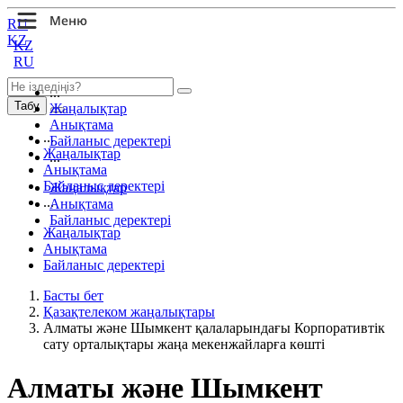
RU
KZ
KZ
RU
...
Табу
Жаңалықтар
Анықтама
...
Байланыс деректері
Жаңалықтар
...
Анықтама
Байланыс деректері
Жаңалықтар
...
Анықтама
Байланыс деректері
Жаңалықтар
Анықтама
Байланыс деректері
Басты бет
Қазақтелеком жаңалықтары
Алматы және Шымкент қалаларындағы Корпоративтік
сату орталықтары жаңа мекенжайларға көшті
Алматы және Шымкент