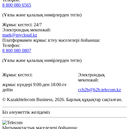
8 800 080 6565
(Ұялы және қалалық нөмірлерден тегін)
Жұмыс кестесі: 24/7
Электрондық мекенжай:
mark@mycloud.kz
Платформамен жұмыс істеу мәселелері бойынша:
Телефон:
8 800 080 0807
(Ұялы және қалалық нөмірлерден тегін)
Жұмыс кестесі:
Электрондық
мекенжай:
жұмыс күндері 9:00-ден 18:00-ге
дейін
ccb2b@b2b.telecom.kz
© Kazakhtelecom Business, 2026. Барлық құқықтар сақталған.
Біз әлеуметтік желідеміз
Ынтымақтастық мәселелері бойынша: