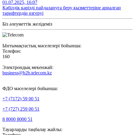
01.07.2025, 16:07
Кәбілдік кәрізді пайдалануға беру қызметтеріне арналған
тарифтердің өзгеруі
Біз әлеуметтік желідеміз
Ынтымақтастық мәселелері бойынша:
Телефон:
160
Электрондық мекенжай:
business@b2b.telecom.kz
ФДО мәселелері бойынша:
+7 (7172) 59 00 51
+7 (727) 259 00 51
8 8000 8000 51
Тауарларды таңбалау жайлы:
Телефон: