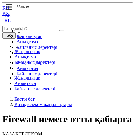
RU
KZ
KZ
RU
...
Табу
Жаңалықтар
Анықтама
...
Байланыс деректері
Жаңалықтар
...
Анықтама
Байланыс деректері
Жаңалықтар
...
Анықтама
Байланыс деректері
Жаңалықтар
Анықтама
Байланыс деректері
Басты бет
Қазақтелеком жаңалықтары
Firewall немесе отты қабырға
ҚАЗАҚТЕЛЕКОМ