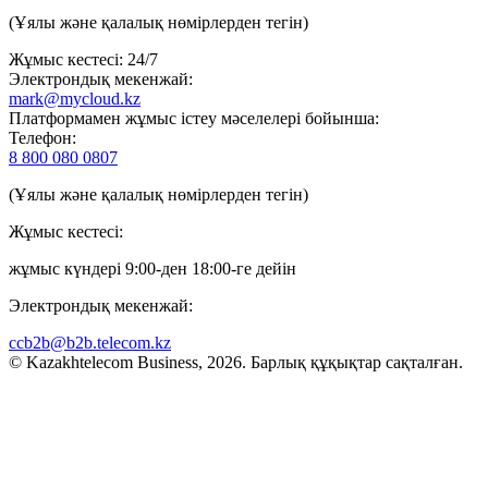
(Ұялы және қалалық нөмірлерден тегін)
Жұмыс кестесі: 24/7
Электрондық мекенжай:
mark@mycloud.kz
Платформамен жұмыс істеу мәселелері бойынша:
Телефон:
8 800 080 0807
(Ұялы және қалалық нөмірлерден тегін)
Жұмыс кестесі:
жұмыс күндері 9:00-ден 18:00-ге дейін
Электрондық мекенжай:
ccb2b@b2b.telecom.kz
© Kazakhtelecom Business, 2026. Барлық құқықтар сақталған.