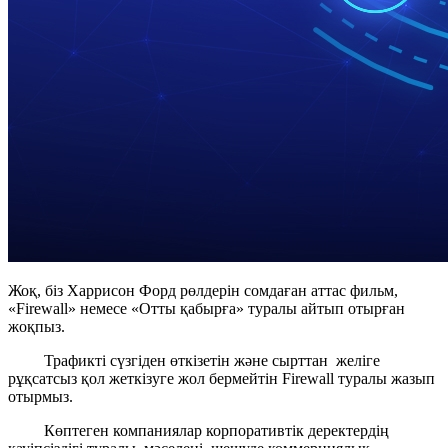
Жоқ, біз Харрисон Форд рөлдерін сомдаған аттас фильм,
«Firewall» немесе «Отты қабырға» туралы айтып отырған
жоқпыз.
Трафикті сүзгіден өткізетін және сырттан желіге
рұқсатсыз қол жеткізуге жол бермейтін Firewall туралы жазып
отырмыз.
Көптеген компаниялар корпоративтік деректердің