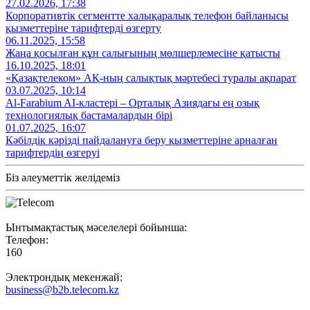
27.02.2026, 17:38
Корпоративтік сегментте халықаралық телефон байланысы
қызметтеріне тарифтерді өзгерту
06.11.2025, 15:58
Жаңа қосылған құн салығының мөлшерлемесіне қатысты
16.10.2025, 18:01
«Қазақтелеком» АҚ-ның салықтық мәртебесі туралы ақпарат
03.07.2025, 10:14
Al‑Farabium AI‑кластері – Орталық Азиядағы ең озық
технологиялық бастамалардың бірі
01.07.2025, 16:07
Кәбілдік кәрізді пайдалануға беру қызметтеріне арналған
тарифтердің өзгеруі
Біз әлеуметтік желідеміз
Ынтымақтастық мәселелері бойынша:
Телефон:
160
Электрондық мекенжай:
business@b2b.telecom.kz