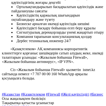
қауіпсіздігінің жоғары деңгейі
Орталықтандырылып басқарылатын қауіпсіздік және
пайдаланушы саясаты
Қауіпсіздіктің қаржылық шығындарын
оңтайландыру және түзету
Бизнеске арналған икемді қауіпсіздік шешімі
Қауіпсіздікті басқару бойынша есеп беру құралы
Сигнатуралық дерекқорларды үнемі жаңартып отыру
Компания тарапынан консультациялық қолдау
Дербес техникалық инженер 24/7
«Қазақтелеком» АҚ компаниясы корпоративтік
клиенттерге қорғаныс шешімдерін сатып алудың жеке, икемді
талаптарын ұсынады: «Жазылым бойынша Firewall»,
«Жазылым бойынша антивирус», «IP VPN».
Сіз «Жазылым бойынша Firewall» қызметін ismet.kz
сайтында немесе +7 707 00 00 160 WhatsApp арқылы
қосуыңызға болады.
#Қазақстан
#Қазақтелеком
#Firewall
#Желі қауіпсіздігі
#Бизнес
Осы жаңалықпен бөлісіңіз:
Тақырыпқа қатысты ұсыныстар