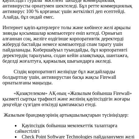
қауіпсіздігі туралы мәселені шешуде коммерциялық
антивирусты орнатумен шектеледі. Бұл ретте коммерциялық
антивирус 100 % қорғаныс үшін жеткілікті деп есептейді.
Алайда, бұл ондай емес.
Интернет қауіп-қатерлерге толы және көбінесе желі арқылы
зиянды қосымшалар компьютерге еніп кетеді. Орнығып
алғаннан соң, желіге өздігінше корпоративтік деректерді
жіберуді бастайды немесе компьютерді спам тарату үшін
пайдаланады. Кибершабуыл туындайды, бұл корпоративті
деректердің таралуына, содан кейін алаяқтыққа, шантажға,
беделді жоғалтуға, қаржылық шығындарға әкеледі.
Сіздің корпоративті желіңізде бұл жағдайларды
болдыртпау үшін, антивирустан басқа жақсы Firewall
орнатылғаны маңызды.
«Қазақтелеком» АҚ-ның «Жазылым бойынша Firewall»
қызметі сыртқы трафикті және желінің қауіпсіздігін жоғары
деңгейде сүзгіден өткізуді қамтамасыз етеді.
Жазылым брандмауэрінің артықшылықтарын түсініңіздер:
Қауіпсіздік бойынша мемлекеттік талаптарға
сәйкестілігі
Check Point Software Technologies пайдаланумен желі