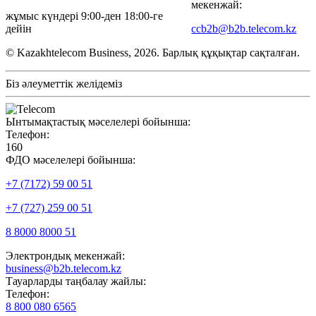
мекенжай:
жұмыс күндері 9:00-ден 18:00-ге
дейін
ccb2b@b2b.telecom.kz
© Kazakhtelecom Business, 2026. Барлық құқықтар сақталған.
Біз әлеуметтік желідеміз
Ынтымақтастық мәселелері бойынша:
Телефон:
160
ФДО мәселелері бойынша:
+7 (7172) 59 00 51
+7 (727) 259 00 51
8 8000 8000 51
Электрондық мекенжай:
business@b2b.telecom.kz
Тауарларды таңбалау жайлы:
Телефон:
8 800 080 6565