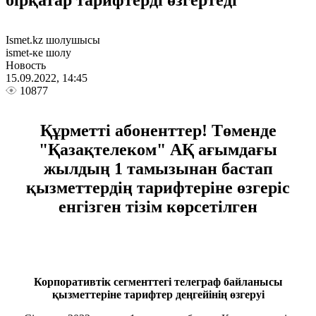
бірқатар тарифтерді өзгертеді
Ismet.kz шолушысы
ismet-ке шолу
Новость
15.09.2022, 14:45
10877
Құрметті абоненттер! Төменде
"Қазақтелеком" АҚ ағымдағы
жылдың 1 тамызынан бастап
қызметтердің тарифтеріне өзгеріс
енгізген тізім көрсетілген
Корпоративтік сегменттегі телеграф байланысы
қызметтеріне тарифтер деңгейінің өзгеруі