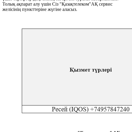
Толық ақпарат алу үшін Сіз "Қазақтелеком"АҚ сервис
желісінің пункттеріне жүгіне аласыз.