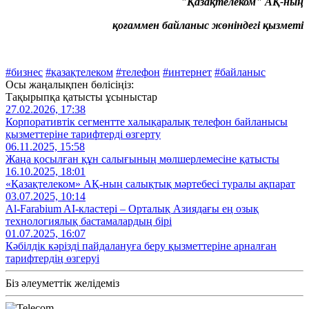
"Қазақтелеком" АҚ-ның
қоғаммен байланыс жөніндегі қызметі
#бизнес
#қазақтелеком
#телефон
#интернет
#байланыс
Осы жаңалықпен бөлісіңіз:
Тақырыпқа қатысты ұсыныстар
27.02.2026, 17:38
Корпоративтік сегментте халықаралық телефон байланысы
қызметтеріне тарифтерді өзгерту
06.11.2025, 15:58
Жаңа қосылған құн салығының мөлшерлемесіне қатысты
16.10.2025, 18:01
«Қазақтелеком» АҚ-ның салықтық мәртебесі туралы ақпарат
03.07.2025, 10:14
Al‑Farabium AI‑кластері – Орталық Азиядағы ең озық
технологиялық бастамалардың бірі
01.07.2025, 16:07
Кәбілдік кәрізді пайдалануға беру қызметтеріне арналған
тарифтердің өзгеруі
Біз әлеуметтік желідеміз