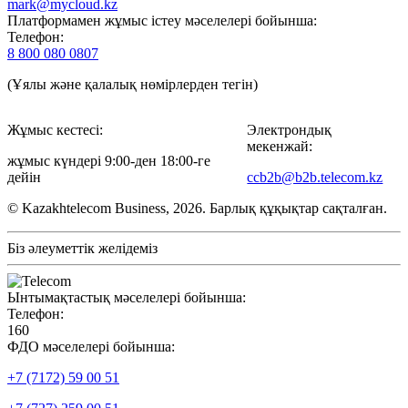
mark@mycloud.kz
Платформамен жұмыс істеу мәселелері бойынша:
Телефон:
8 800 080 0807
(Ұялы және қалалық нөмірлерден тегін)
Жұмыс кестесі:
Электрондық
мекенжай:
жұмыс күндері 9:00-ден 18:00-ге
дейін
ccb2b@b2b.telecom.kz
© Kazakhtelecom Business, 2026. Барлық құқықтар сақталған.
Біз әлеуметтік желідеміз
Ынтымақтастық мәселелері бойынша:
Телефон:
160
ФДО мәселелері бойынша:
+7 (7172) 59 00 51