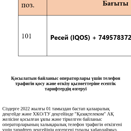
Қосылатын байланыс операторлары үшін телефон
трафигін қосу және өткізу қызметтеріне есептік
тарифтердің өзгеруі
Сіздерге 2022 жылғы 01 тамыздан бастап қалааралық
деңгейде және ХКО/ТУ деңгейінде "Қазақтелеком" АҚ
желісіне қосылған ұялы және тіркелген байланыс
операторларының халықаралық телефон трафигін өткізгені
үшін тарифтер деңгейінің өзгергені туралы хабарлаймыз.