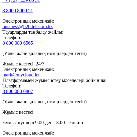
+7 (727) 259 00 51
8 8000 8000 51
Электрондық мекенжай:
business@b2b.telecom.kz
Тауарларды таңбалау жайлы:
Телефон:
8 800 080 6565
(Ұялы және қалалық нөмірлерден тегін)
Жұмыс кестесі: 24/7
Электрондық мекенжай:
mark@mycloud.kz
Платформамен жұмыс істеу мәселелері бойынша:
Телефон:
8 800 080 0807
(Ұялы және қалалық нөмірлерден тегін)
Жұмыс кестесі:
жұмыс күндері 9:00-ден 18:00-ге дейін
Электрондық мекенжай: