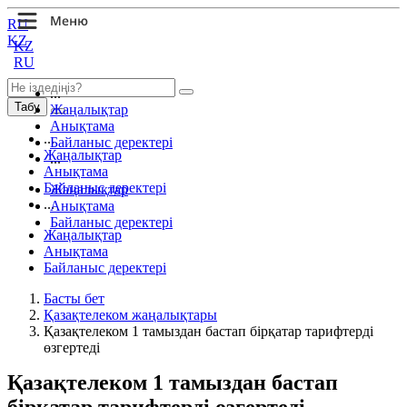
RU
KZ
KZ
RU
...
Табу
Жаңалықтар
Анықтама
...
Байланыс деректері
Жаңалықтар
...
Анықтама
Байланыс деректері
Жаңалықтар
...
Анықтама
Байланыс деректері
Жаңалықтар
Анықтама
Байланыс деректері
Басты бет
Қазақтелеком жаңалықтары
Қазақтелеком 1 тамыздан бастап бірқатар тарифтерді
өзгертеді
Қазақтелеком 1 тамыздан бастап