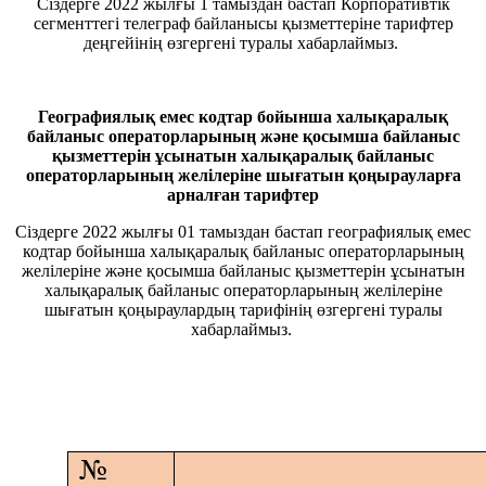
Сіздерге 2022 жылғы 1 тамыздан бастап Корпоративтік
сегменттегі телеграф байланысы қызметтеріне тарифтер
деңгейінің өзгергені туралы хабарлаймыз.
Географиялық емес кодтар бойынша халықаралық
байланыс операторларының және қосымша байланыс
қызметтерін ұсынатын халықаралық байланыс
операторларының желілеріне шығатын қоңырауларға
арналған тарифтер
Сіздерге 2022 жылғы 01 тамыздан бастап географиялық емес
кодтар бойынша халықаралық байланыс операторларының
желілеріне және қосымша байланыс қызметтерін ұсынатын
халықаралық байланыс операторларының желілеріне
шығатын қоңыраулардың тарифінің өзгергені туралы
хабарлаймыз.