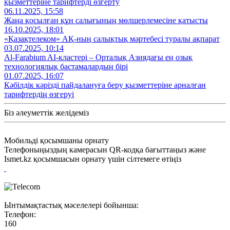
қызметтеріне тарифтерді өзгерту
06.11.2025, 15:58
Жаңа қосылған құн салығының мөлшерлемесіне қатысты
16.10.2025, 18:01
«Қазақтелеком» АҚ-ның салықтық мәртебесі туралы ақпарат
03.07.2025, 10:14
Al‑Farabium AI‑кластері – Орталық Азиядағы ең озық
технологиялық бастамалардың бірі
01.07.2025, 16:07
Кәбілдік кәрізді пайдалануға беру қызметтеріне арналған
тарифтердің өзгеруі
Біз әлеуметтік желідеміз
Мобильді қосымшаны орнату
Телефоныңыздың камерасын QR-кодқа бағыттаңыз және
Ismet.kz қосымшасын орнату үшін сілтемеге өтіңіз
Ынтымақтастық мәселелері бойынша:
Телефон:
160