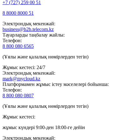
+7 (727) 259 00 51
8 8000 8000 51
Электрондық мекенжай:
business@b2b.telecom.kz
Тауарларды таңбалау жайлы:
Телефон:
8 800 080 6565
(Ұялы және қалалық нөмірлерден тегін)
Жұмыс кестесі: 24/7
Электрондық мекенжай:
mark@mycloud.kz
Платформамен жұмыс істеу мәселелері бойынша:
Телефон:
8 800 080 0807
(Ұялы және қалалық нөмірлерден тегін)
Жұмыс кестесі:
жұмыс күндері 9:00-ден 18:00-ге дейін
Электрондық мекенжай: