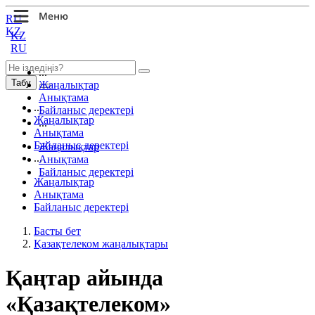
RU
KZ
KZ
RU
...
Табу
Жаңалықтар
Анықтама
...
Байланыс деректері
Жаңалықтар
...
Анықтама
Байланыс деректері
Жаңалықтар
...
Анықтама
Байланыс деректері
Жаңалықтар
Анықтама
Байланыс деректері
Басты бет
Қазақтелеком жаңалықтары
Қаңтар айында
«Қазақтелеком»