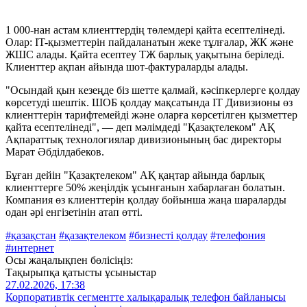
1 000-нан астам клиенттердің төлемдері қайта есептелінеді.
Олар: IT-қызметтерін пайдаланатын жеке тұлғалар, ЖК және
ЖШС алады. Қайта есептеу ТЖ барлық уақытына беріледі.
Клиенттер ақпан айында шот-фактураларды алады.
"Осындай қын кезеңде біз шетте қалмай, кәсіпкерлерге қолдау
көрсетуді шештік. ШОБ қолдау мақсатында IT Дивизионы өз
клиенттерін тарифтемейді және оларға көрсетілген қызметтер
қайта есептелінеді", — деп мәлімдеді "Қазақтелеком" АҚ
Ақпараттық технологиялар дивизионының бас директоры
Марат Әбділдабеков.
Бұған дейін "Қазақтелеком" АҚ қаңтар айында барлық
клиенттерге 50% жеңілдік ұсынғанын хабарлаған болатын.
Компания өз клиенттерін қолдау бойынша жаңа шараларды
одан әрі енгізетінін атап өтті.
#қазақстан
#қазақтелеком
#бизнесті қолдау
#телефония
#интернет
Осы жаңалықпен бөлісіңіз:
Тақырыпқа қатысты ұсыныстар
27.02.2026, 17:38
Корпоративтік сегментте халықаралық телефон байланысы