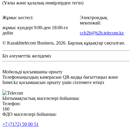
(Ұялы және қалалық нөмірлерден тегін)
Жұмыс кестесі:
Электрондық
мекенжай:
жұмыс күндері 9:00-ден 18:00-ге
дейін
ccb2b@b2b.telecom.kz
© Kazakhtelecom Business, 2026. Барлық құқықтар сақталған.
Біз әлеуметтік желідеміз
Мобильді қосымшаны орнату
Телефоныңыздың камерасын QR-кодқа бағыттаңыз және
Ismet.kz қосымшасын орнату үшін сілтемеге өтіңіз
Ынтымақтастық мәселелері бойынша:
Телефон:
160
ФДО мәселелері бойынша:
+7 (7172) 59 00 51