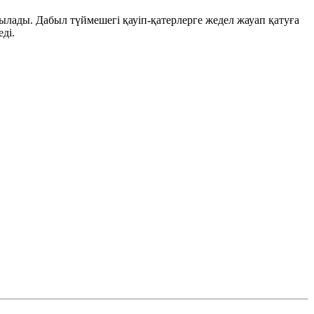
былады. Дабыл түймешегі қауіп-қатерлерге жедел жауап қатуға
ді.