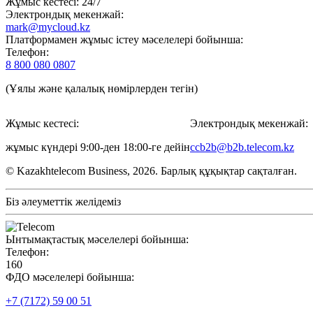
Жұмыс кестесі: 24/7
Электрондық мекенжай:
mark@mycloud.kz
Платформамен жұмыс істеу мәселелері бойынша:
Телефон:
8 800 080 0807
(Ұялы және қалалық нөмірлерден тегін)
Жұмыс кестесі:
Электрондық мекенжай:
жұмыс күндері 9:00-ден 18:00-ге дейін
ccb2b@b2b.telecom.kz
© Kazakhtelecom Business, 2026. Барлық құқықтар сақталған.
Біз әлеуметтік желідеміз
Ынтымақтастық мәселелері бойынша:
Телефон:
160
ФДО мәселелері бойынша:
+7 (7172) 59 00 51