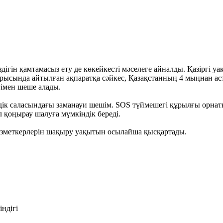
ігін қамтамасыз ету де көкейкесті мәселеге айналды. Қазіргі уақы
рысында айтылған ақпаратқа сәйкес, Қазақстанның 4 мыңнан ас
гімен шеше алады.
здік саласындағы заманауи шешім. SOS түймешегі құрылғы орна
 қоңырау шалуға мүмкіндік береді.
ызметкерлерін шақыру уақытын осылайша қысқартады.
індігі