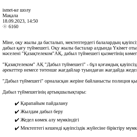
ismet-ке шолу
Мақала
18.09.2023, 14:50
6160
Міне, оқу жылы да басталып, мектептердегі балалардың қауіпсізд
дабыл қағу түймешегі. Оқу жылы басталар алдында Үкімет оты
мәселені "Қазақтелеком"АҚ, дабыл түймешегі қызметінің көме
"Қазақтелеком" АҚ "Дабыл түймешегі" - бұл қоғамдық қауіпсі
әрекеттер немесе төтенше жағдайлар туындаған жағдайда жедел
"Дабыл түймешегі" орналасқан жеріне байланысты полиция қ
Дабыл түймешегінің артықшылықтары:
✔️ Қарапайым пайдалану
✔️ Жылдам дабыл беру
✔️ Жедел көмек алу мүмкіндігі
✔️ Мектептегі кешенді қауіпсіздік жүйесіне біріктіру мүмк