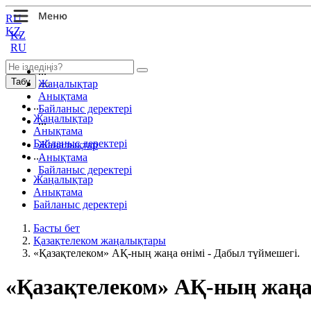
RU
KZ
KZ
RU
...
Табу
Жаңалықтар
Анықтама
...
Байланыс деректері
Жаңалықтар
...
Анықтама
Байланыс деректері
Жаңалықтар
...
Анықтама
Байланыс деректері
Жаңалықтар
Анықтама
Байланыс деректері
Басты бет
Қазақтелеком жаңалықтары
«Қазақтелеком» АҚ-ның жаңа өнімі - Дабыл түймешегі.
«Қазақтелеком» АҚ-ның жаңа 