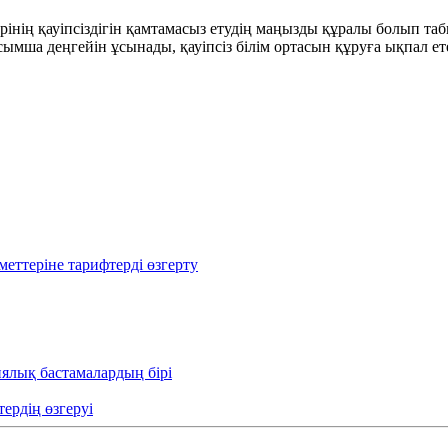
рінің қауіпсіздігін қамтамасыз етудің маңызды құралы болып та
мша деңгейін ұсынады, қауіпсіз білім ортасын құруға ықпал ете
еттеріне тарифтерді өзгерту
иялық бастамалардың бірі
тердің өзгеруі