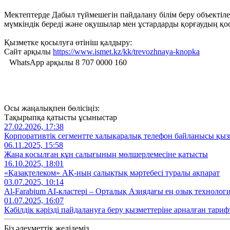
Мектептерде Дабыл түймешегін пайдалану білім беру объектіле
мүмкіндік береді және оқушылар мен ұстардарды қорғаудың қосы
Қызметке қосылуға өтініш қалдыру:
Сайт арқылы
https://www.ismet.kz/kk/trevozhnaya-knopka
WhatsApp арқылы 8 707 0000 160
Осы жаңалықпен бөлісіңіз:
Тақырыпқа қатысты ұсыныстар
27.02.2026, 17:38
Корпоративтік сегментте халықаралық телефон байланысы қызм
06.11.2025, 15:58
Жаңа қосылған құн салығының мөлшерлемесіне қатысты
16.10.2025, 18:01
«Қазақтелеком» АҚ-ның салықтық мәртебесі туралы ақпарат
03.07.2025, 10:14
Al‑Farabium AI‑кластері – Орталық Азиядағы ең озық технолог
01.07.2025, 16:07
Кәбілдік кәрізді пайдалануға беру қызметтеріне арналған тариф
Біз әлеуметтік желідеміз