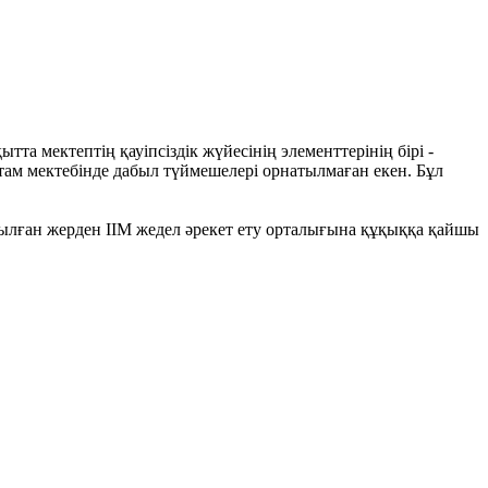
тта мектептің қауіпсіздік жүйесінің элементтерінің бірі -
там мектебінде дабыл түймешелері орнатылмаған екен. Бұл
тылған жерден ІІМ жедел әрекет ету орталығына құқыққа қайшы