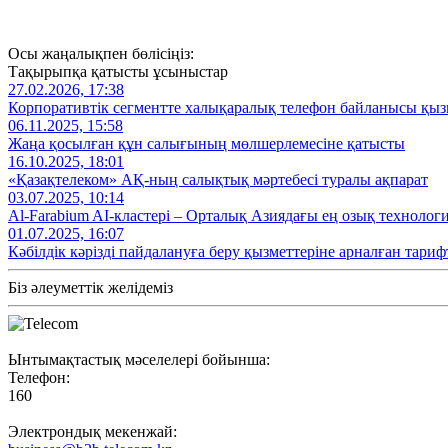
Осы жаңалықпен бөлісіңіз:
Тақырыпқа қатысты ұсыныстар
27.02.2026, 17:38
Корпоративтік сегментте халықаралық телефон байланысы қызм
06.11.2025, 15:58
Жаңа қосылған құн салығының мөлшерлемесіне қатысты
16.10.2025, 18:01
«Қазақтелеком» АҚ-ның салықтық мәртебесі туралы ақпарат
03.07.2025, 10:14
Al‑Farabium AI‑кластері – Орталық Азиядағы ең озық технолог
01.07.2025, 16:07
Кәбілдік кәрізді пайдалануға беру қызметтеріне арналған тариф
Біз әлеуметтік желідеміз
Ынтымақтастық мәселелері бойынша:
Телефон:
160
Электрондық мекенжай: