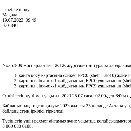
ismet-ке шолу
Мақала
19.07.2023, 09:49
6840
No357809 жоспардан тыс ЖТЖ жүргізілетіні туралы хабарлай
қайта қосу картасына сәйкес FPC0 (shelf 1 slot 0) және F
картаны alma-mx-1 жабдығының FPC0 ұяшығынан (shelf
картаны alma-mx-1 жабдығының FPC9 ұяшығынан (shelf 
Өткізілетін күні мен уақыты: 2023.25.07 сағат 02.00-ден 6:00-ге 
Байланыстың тоқтап қалуы: 2023 жылғы 25 шілдеде Астана уақ
байланыстың іркілісі тіркеледі.
Түсіністік үшін рахмет айтамыз және уақытша қолайсыздықтарғ
8 800 080 0188.