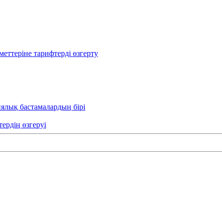
еттеріне тарифтерді өзгерту
иялық бастамалардың бірі
тердің өзгеруі