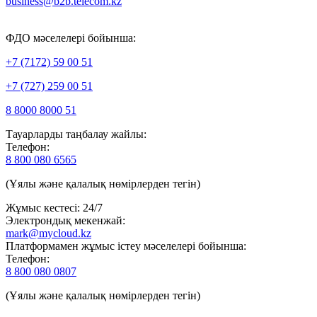
business@b2b.telecom.kz
ФДО мәселелері бойынша:
+7 (7172) 59 00 51
+7 (727) 259 00 51
8 8000 8000 51
Тауарларды таңбалау жайлы:
Телефон:
8 800 080 6565
(Ұялы және қалалық нөмірлерден тегін)
Жұмыс кестесі: 24/7
Электрондық мекенжай:
mark@mycloud.kz
Платформамен жұмыс істеу мәселелері бойынша:
Телефон:
8 800 080 0807
(Ұялы және қалалық нөмірлерден тегін)