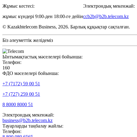
Жұмыс кестесі:
Электрондық мекенжай:
жұмыс күндері 9:00-ден 18:00-ге дейін
ccb2b@b2b.telecom.kz
© Kazakhtelecom Business, 2026. Барлық құқықтар сақталған.
Біз әлеуметтік желідеміз
Ынтымақтастық мәселелері бойынша:
Телефон:
160
ФДО мәселелері бойынша:
+7 (7172) 59 00 51
+7 (727) 259 00 51
8 8000 8000 51
Электрондық мекенжай:
business@b2b.telecom.kz
Тауарларды таңбалау жайлы:
Телефон:
8 800 080 6565