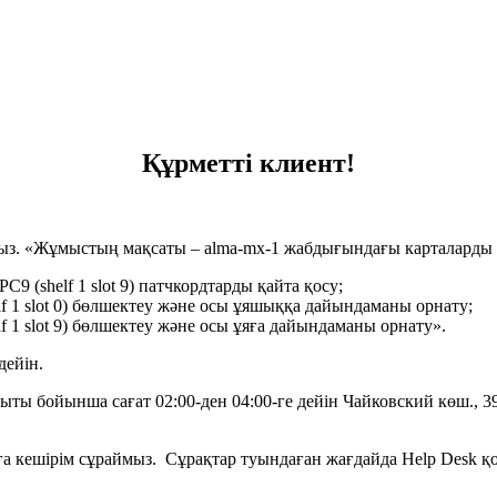
Құрметті клиент!
мыз. «Жұмыстың мақсаты – alma-mx-1 жабдығындағы карталарды 
PC9 (shelf 1 slot 9) патчкордтарды қайта қосу;
 1 slot 0) бөлшектеу және осы ұяшыққа дайындаманы орнату;
1 slot 9) бөлшектеу және осы ұяға дайындаманы орнату».
дейін.
ыты бойынша сағат 02:00-ден 04:00-ге дейін Чайковский көш., 
а кешірім сұраймыз. Сұрақтар туындаған жағдайда Help Desk қо