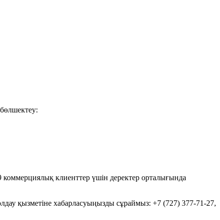
бөлшектеу:
39 коммерциялық клиенттер үшін деректер орталығында
лдау қызметіне хабарласуыңызды сұраймыз: +7 (727) 377-71-27,