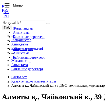
RU
KZ
KZ
RU
...
Табу
Жаңалықтар
Анықтама
...
Байланыс деректері
Жаңалықтар
...
Анықтама
Байланыс деректері
Жаңалықтар
...
Анықтама
Байланыс деректері
Жаңалықтар
Анықтама
Байланыс деректері
Басты бет
Қазақтелеком жаңалықтары
Алматы қ., Чайковский к., 39 ДӨО техникалық жұмыстар
Алматы қ., Чайковский к., 