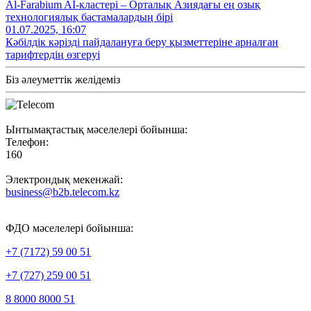
Al‑Farabium AI‑кластері – Орталық Азиядағы ең озық
технологиялық бастамалардың бірі
01.07.2025, 16:07
Кәбілдік кәрізді пайдалануға беру қызметтеріне арналған
тарифтердің өзгеруі
Біз әлеуметтік желідеміз
Ынтымақтастық мәселелері бойынша:
Телефон:
160
Электрондық мекенжай:
business@b2b.telecom.kz
ФДО мәселелері бойынша:
+7 (7172) 59 00 51
+7 (727) 259 00 51
8 8000 8000 51