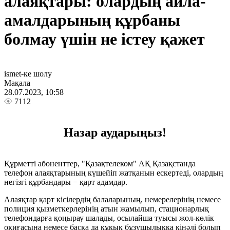
алаяқтары: олардың айла-
амалдарының құрбаны
болмау үшін не істеу қажет
ismet-ке шолу
Мақала
28.07.2023, 10:58
7112
Назар аударыңыз!
Құрметті абоненттер, "Қазақтелеком" АҚ Қазақстанда
телефон алаяқтарының күшейіп жатқанын ескертеді, олардың
негізгі құрбандары − қарт адамдар.
Алаяқтар қарт кісілердің балаларының, немерелерінің немесе
полиция қызметкерлерінің атын жамылып, стационарлық
телефондарға қоңырау шалады, осылайша туысы жол-көлік
оқиғасына немесе басқа да құқық бұзушылыққа кінәлі болып