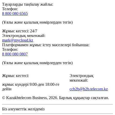
Тауарларды таңбалау жайлы:
Телефон:
8 800 080 6565
(Ұялы және қалалық нөмірлерден тегін)
Жұмыс кестесі: 24/7
Электрондық мекенжай:
mark@mycloud.kz
Платформамен жұмыс істеу мәселелері бойынша:
Телефон:
8 800 080 0807
(Ұялы және қалалық нөмірлерден тегін)
Жұмыс кестесі:
Электрондық
мекенжай:
жұмыс күндері 9:00-ден 18:00-ге
дейін
ccb2b@b2b.telecom.kz
© Kazakhtelecom Business, 2026. Барлық құқықтар сақталған.
Біз әлеуметтік желідеміз