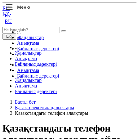
RU
KZ
KZ
RU
...
Табу
Жаңалықтар
Анықтама
...
Байланыс деректері
Жаңалықтар
...
Анықтама
Байланыс деректері
Жаңалықтар
...
Анықтама
Байланыс деректері
Жаңалықтар
Анықтама
Байланыс деректері
Басты бет
Қазақтелеком жаңалықтары
Қазақстандағы телефон алаяқтары
Қазақстандағы телефон