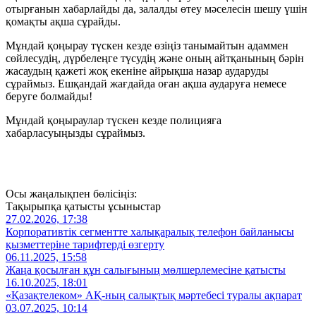
отырғанын хабарлайды да, залалды өтеу мәселесін шешу үшін
қомақты ақша сұрайды.
Мұндай қоңырау түскен кезде өзіңіз танымайтын адаммен
сөйлесудің, дүрбелеңге түсудің және оның айтқанының бәрін
жасаудың қажеті жоқ екеніне айрықша назар аударуды
сұраймыз. Ешқандай жағдайда оған ақша аударуға немесе
беруге болмайды!
Мұндай қоңыраулар түскен кезде полицияға
хабарласуыңызды сұраймыз.
Осы жаңалықпен бөлісіңіз:
Тақырыпқа қатысты ұсыныстар
27.02.2026, 17:38
Корпоративтік сегментте халықаралық телефон байланысы
қызметтеріне тарифтерді өзгерту
06.11.2025, 15:58
Жаңа қосылған құн салығының мөлшерлемесіне қатысты
16.10.2025, 18:01
«Қазақтелеком» АҚ-ның салықтық мәртебесі туралы ақпарат
03.07.2025, 10:14