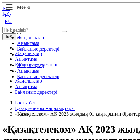
RU
KZ
KZ
RU
...
Табу
Жаңалықтар
Анықтама
...
Байланыс деректері
Жаңалықтар
...
Анықтама
Байланыс деректері
Жаңалықтар
...
Анықтама
Байланыс деректері
Жаңалықтар
Анықтама
Байланыс деректері
Басты бет
Қазақтелеком жаңалықтары
«Қазақтелеком» АҚ 2023 жылдың 01 қаңтарынан бірқата
«Қазақтелеком» АҚ 2023 жыл