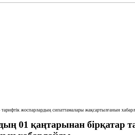
р тарифтік жоспарлардың сипаттамалары жақсартылғанын хабар
дың 01 қаңтарынан бірқатар 