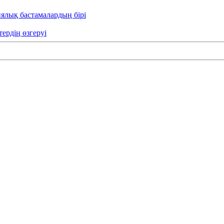
иялық бастамалардың бірі
тердің өзгеруі