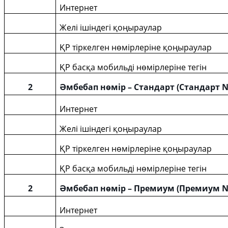
Интернет
Желі ішіндегі қоңыраулар
ҚР тіркелген нөмірлеріне қоңыраулар
ҚР басқа мобильді нөмірлеріне тегін
2
Әмбебап нөмір – Стандарт (Стандарт
N
Интернет
Желі ішіндегі қоңыраулар
ҚР тіркелген нөмірлеріне қоңыраулар
ҚР басқа мобильді нөмірлеріне тегін
2
Әмбебап нөмір – Премиум (Премиум
N
Интернет