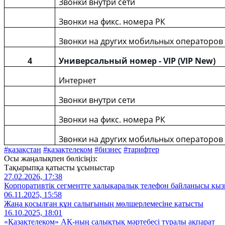
Звонки внутри сети
Звонки на фикс. номера РК
Звонки на других мобильных операторов
4
Универсальный номер - VIP
(VIP New)
Интернет
Звонки внутри сети
Звонки на фикс. номера РК
Звонки на других мобильных операторов
#қазақстан
#қазақтелеком
#бизнес
#тарифтер
Осы жаңалықпен бөлісіңіз:
Тақырыпқа қатысты ұсыныстар
27.02.2026, 17:38
Корпоративтік сегментте халықаралық телефон байланысы қызм
06.11.2025, 15:58
Жаңа қосылған құн салығының мөлшерлемесіне қатысты
16.10.2025, 18:01
«Қазақтелеком» АҚ-ның салықтық мәртебесі туралы ақпарат