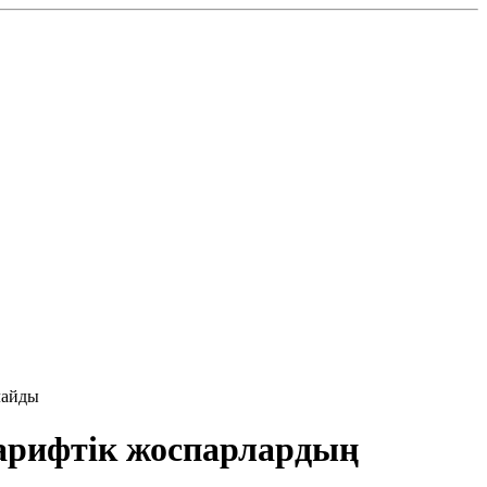
лайды
тарифтік жоспарлардың