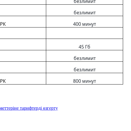
безлимит
безлимит
 РК
400 минут
45 Гб
безлимит
безлимит
 РК
800 минут
еттеріне тарифтерді өзгерту