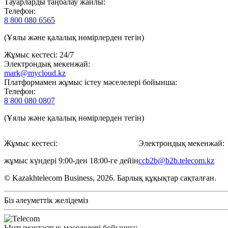
Тауарларды таңбалау жайлы:
Телефон:
8 800 080 6565
(Ұялы және қалалық нөмірлерден тегін)
Жұмыс кестесі: 24/7
Электрондық мекенжай:
mark@mycloud.kz
Платформамен жұмыс істеу мәселелері бойынша:
Телефон:
8 800 080 0807
(Ұялы және қалалық нөмірлерден тегін)
Жұмыс кестесі:
Электрондық мекенжай:
жұмыс күндері 9:00-ден 18:00-ге дейін
ccb2b@b2b.telecom.kz
© Kazakhtelecom Business, 2026. Барлық құқықтар сақталған.
Біз әлеуметтік желідеміз
Ынтымақтастық мәселелері бойынша: