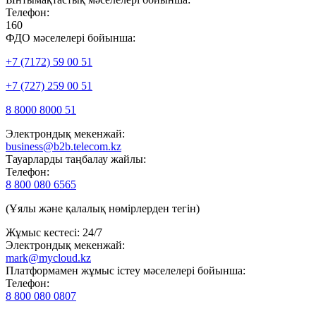
Телефон:
160
ФДО мәселелері бойынша:
+7 (7172) 59 00 51
+7 (727) 259 00 51
8 8000 8000 51
Электрондық мекенжай:
business@b2b.telecom.kz
Тауарларды таңбалау жайлы:
Телефон:
8 800 080 6565
(Ұялы және қалалық нөмірлерден тегін)
Жұмыс кестесі: 24/7
Электрондық мекенжай:
mark@mycloud.kz
Платформамен жұмыс істеу мәселелері бойынша:
Телефон:
8 800 080 0807