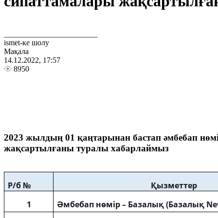
сипаттамалары жақсартылға
________________________
ismet-ке шолу
Мақала
14.12.2022, 17:57
8950
2023 жылдың 01 қаңтарынан бастап әмбебап нөмі
жақсартылғаны туралы хабарлаймыз
Р/б
№
Қызметтер
1
Әмбебап нөмір – Базалық (Базалық Ne