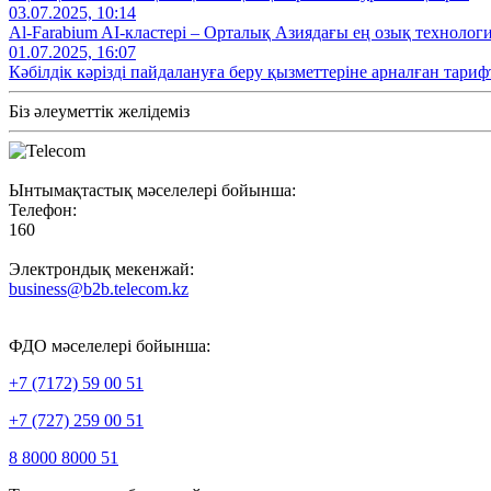
03.07.2025, 10:14
Al‑Farabium AI‑кластері – Орталық Азиядағы ең озық технолог
01.07.2025, 16:07
Кәбілдік кәрізді пайдалануға беру қызметтеріне арналған тариф
Біз әлеуметтік желідеміз
Ынтымақтастық мәселелері бойынша:
Телефон:
160
Электрондық мекенжай:
business@b2b.telecom.kz
ФДО мәселелері бойынша:
+7 (7172) 59 00 51
+7 (727) 259 00 51
8 8000 8000 51