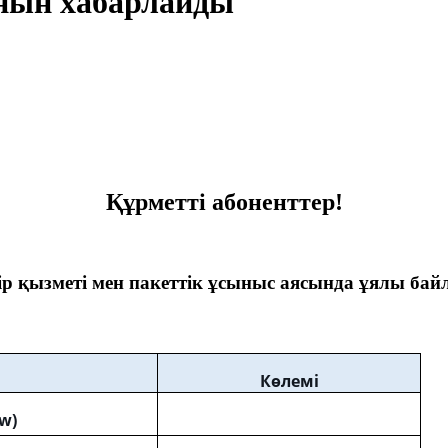
нын хабарлайды
Құрметті абоненттер!
р қызметі мен пакеттік ұсыныс аясында ұялы бай
К
өлемі
w)