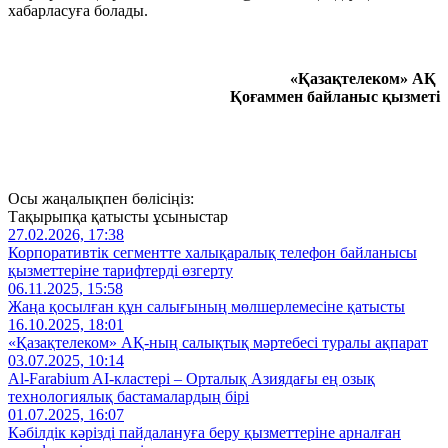
хабарласуға болады.
«Қазақтелеком» АҚ
Қоғаммен байланыс қызметі
Осы жаңалықпен бөлісіңіз:
Тақырыпқа қатысты ұсыныстар
27.02.2026, 17:38
Корпоративтік сегментте халықаралық телефон байланысы
қызметтеріне тарифтерді өзгерту
06.11.2025, 15:58
Жаңа қосылған құн салығының мөлшерлемесіне қатысты
16.10.2025, 18:01
«Қазақтелеком» АҚ-ның салықтық мәртебесі туралы ақпарат
03.07.2025, 10:14
Al‑Farabium AI‑кластері – Орталық Азиядағы ең озық
технологиялық бастамалардың бірі
01.07.2025, 16:07
Кәбілдік кәрізді пайдалануға беру қызметтеріне арналған