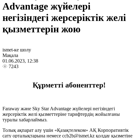
Advantage жүйелері
негізіндегі жерсеріктік желі
қызметтерін жою
ismet-ке шолу
Мақала
01.06.2023, 12:38
7243
Құрметті абоненттер!
Faraway және Sky Star Advantage жүйелері негізіндегі
жерсеріктік желі қызметтеріне тарифтердің жойылғаны
туралы хабарлаймыз.
Толық ақпарат алу үшін «Қазақтелеком» АҚ Корпоративтік
сату орталықтарына немесе ccb2b@ismet.kz қолдау қызметіне