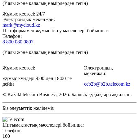
(Ұялы және қалалық нөмірлерден тегін)
Жұмыс кестесі: 24/7
Электрондық мекенжай:
mark@mycloud.kz
Платформамен жұмыс істеу мәселелері бойынша:
Телефон:
8 800 080 0807
(Ұялы және қалалық нөмірлерден тегін)
Жұмыс кестесі:
Электрондық
мекенжай:
жұмыс күндері 9:00-ден 18:00-ге
дейін
ccb2b@b2b.telecom.kz
© Kazakhtelecom Business, 2026. Барлық құқықтар сақталған.
Біз әлеуметтік желідеміз
Ынтымақтастық мәселелері бойынша:
Телефон:
160