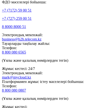
ФДО мәселелері бойынша:
+7 (7172) 59 00 51
+7 (727) 259 00 51
8 8000 8000 51
Электрондық мекенжай:
business@b2b.telecom.kz
Тауарларды таңбалау жайлы:
Телефон:
8 800 080 6565
(Ұялы және қалалық нөмірлерден тегін)
Жұмыс кестесі: 24/7
Электрондық мекенжай:
mark@mycloud.kz
Платформамен жұмыс істеу мәселелері бойынша:
Телефон:
8 800 080 0807
(Ұялы және қалалық нөмірлерден тегін)
Жұмыс кестесі: