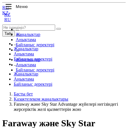
RU
KZ
KZ
RU
...
Табу
Жаңалықтар
Анықтама
...
Байланыс деректері
Жаңалықтар
...
Анықтама
Байланыс деректері
Жаңалықтар
...
Анықтама
Байланыс деректері
Жаңалықтар
Анықтама
Байланыс деректері
Басты бет
Қазақтелеком жаңалықтары
Faraway және Sky Star Advantage жүйелері негізіндегі
жерсеріктік желі қызметтерін жою
Faraway және Sky Star