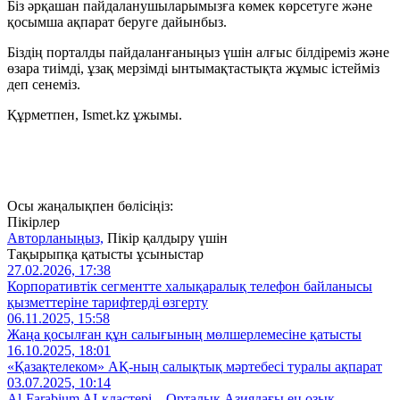
Біз әрқашан пайдаланушыларымызға көмек көрсетуге және
қосымша ақпарат беруге дайынбыз.
Біздің порталды пайдаланғаныңыз үшін алғыс білдіреміз және
өзара тиімді, ұзақ мерзімді ынтымақтастықта жұмыс істейміз
деп сенеміз.
Құрметпен, Ismet.kz ұжымы.
Осы жаңалықпен бөлісіңіз:
Пікірлер
Авторланыңыз,
Пікір қалдыру үшін
Тақырыпқа қатысты ұсыныстар
27.02.2026, 17:38
Корпоративтік сегментте халықаралық телефон байланысы
қызметтеріне тарифтерді өзгерту
06.11.2025, 15:58
Жаңа қосылған құн салығының мөлшерлемесіне қатысты
16.10.2025, 18:01
«Қазақтелеком» АҚ-ның салықтық мәртебесі туралы ақпарат
03.07.2025, 10:14
Al‑Farabium AI‑кластері – Орталық Азиядағы ең озық