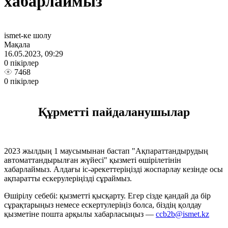
хабарлаймыз
ismet-ке шолу
Мақала
16.05.2023, 09:29
0 пікірлер
7468
0 пікірлер
Құрметті пайдаланушылар
2023 жылдың 1 маусымынан бастап "Ақпараттандырудың
автоматтандырылған жүйесі" қызметі өшірілетінін
хабарлаймыз. Алдағы іс-әрекеттеріңізді жоспарлау кезінде осы
ақпаратты ескерулеріңізді сұраймыз.
Өшірілу себебі: қызметті қысқарту. Егер сізде қандай да бір
сұрақтарыңыз немесе ескертулеріңіз болса, біздің қолдау
қызметіне пошта арқылы хабарласыңыз —
ccb2b@ismet.kz