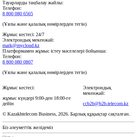
Тауарларды таңбалау жайлы:
Телефон:
8 800 080 6565
(Ұялы және қалалық нөмірлерден тегін)
Жұмыс кестесі: 24/7
Электрондық мекенжай:
mark@mycloud.kz
Платформамен жұмыс істеу мәселелері бойынша:
Телефон:
8 800 080 0807
(Ұялы және қалалық нөмірлерден тегін)
Жұмыс кестесі:
Электрондық
мекенжай:
жұмыс күндері 9:00-ден 18:00-ге
дейін
ccb2b@b2b.telecom.kz
© Kazakhtelecom Business, 2026. Барлық құқықтар сақталған.
Біз әлеуметтік желідеміз