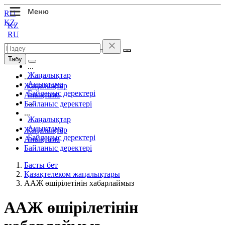
RU
KZ
KZ
RU
Табу
...
Жаңалықтар
...
Анықтама
Жаңалықтар
Байланыс деректері
Анықтама
...
Байланыс деректері
...
Жаңалықтар
Анықтама
Жаңалықтар
Байланыс деректері
Анықтама
Байланыс деректері
Басты бет
Қазақтелеком жаңалықтары
ААЖ өшірілетінін хабарлаймыз
ААЖ өшірілетінін