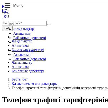
RU
KZ
KZ
RU
...
Табу
Жаңалықтар
Анықтама
...
Байланыс деректері
Жаңалықтар
...
Анықтама
Байланыс деректері
Жаңалықтар
...
Анықтама
Байланыс деректері
Жаңалықтар
Анықтама
Байланыс деректері
Басты бет
Қазақтелеком жаңалықтары
Телефон трафигі тарифтерінің деңгейінің өзгергені турал
Телефон трафигі тарифтерінің