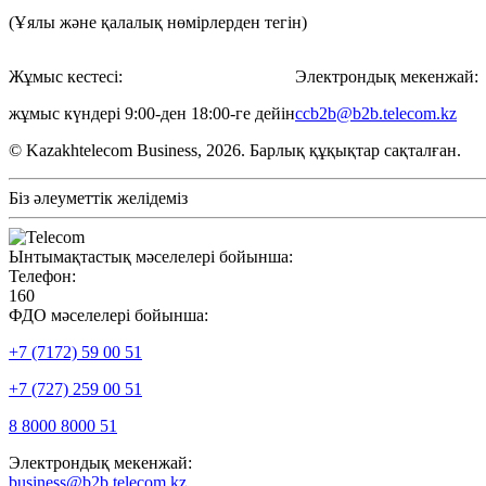
(Ұялы және қалалық нөмірлерден тегін)
Жұмыс кестесі:
Электрондық мекенжай:
жұмыс күндері 9:00-ден 18:00-ге дейін
ccb2b@b2b.telecom.kz
© Kazakhtelecom Business, 2026. Барлық құқықтар сақталған.
Біз әлеуметтік желідеміз
Ынтымақтастық мәселелері бойынша:
Телефон:
160
ФДО мәселелері бойынша:
+7 (7172) 59 00 51
+7 (727) 259 00 51
8 8000 8000 51
Электрондық мекенжай:
business@b2b.telecom.kz