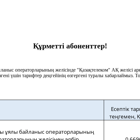
Құрметті абоненттер!
ланыс операторларының желісінде "Қазақтелеком" АҚ желісі арқ
згені үшін тарифтер деңгейінің өзгергені туралы хабарлаймыз. 
Е
септік та
теңгемен,
Қ
қылы ұялы байланыс операторларының
ераторларының желісінен әрбір
0,669