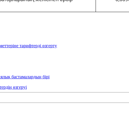
еттеріне тарифтерді өзгерту
иялық бастамалардың бірі
тердің өзгеруі