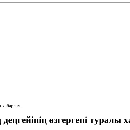
ы хабарлама
 деңгейінің өзгергені туралы 