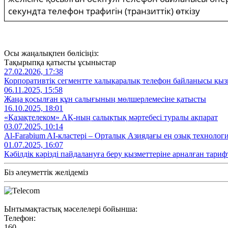
секундта телефон трафигін (транзиттік) өткізу
Осы жаңалықпен бөлісіңіз:
Тақырыпқа қатысты ұсыныстар
27.02.2026, 17:38
Корпоративтік сегментте халықаралық телефон байланысы қызм
06.11.2025, 15:58
Жаңа қосылған құн салығының мөлшерлемесіне қатысты
16.10.2025, 18:01
«Қазақтелеком» АҚ-ның салықтық мәртебесі туралы ақпарат
03.07.2025, 10:14
Al‑Farabium AI‑кластері – Орталық Азиядағы ең озық технолог
01.07.2025, 16:07
Кәбілдік кәрізді пайдалануға беру қызметтеріне арналған тариф
Біз әлеуметтік желідеміз
Ынтымақтастық мәселелері бойынша:
Телефон:
160