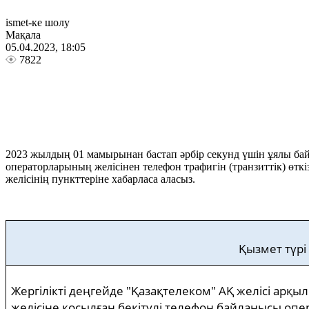
ismet-ке шолу
Мақала
05.04.2023, 18:05
7822
2023 жылдың 01 мамырынан бастап әрбір секунд үшін ұялы бай
операторларының желісінен телефон трафигін (транзиттік) өткі
желісінің пункттеріне хабарласа аласыз.
Қызмет түрі
Жергілікті деңгейде "Қазақтелеком" АҚ желісі ар
желісіне қосылған бекітулі телефон байланысы оп