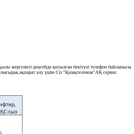
ылы жергілікті деңгейде қосылған бекітулі телефон байланысы
Толығырақ ақпарат алу үшін Сіз "Қазақтелеком"АҚ сервис
рифтер
,
ҚС-сыз
6