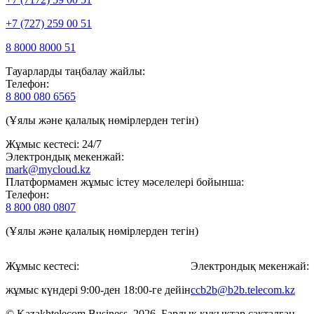
+7 (727) 259 00 51
8 8000 8000 51
Тауарларды таңбалау жайлы:
Телефон:
8 800 080 6565
(Ұялы және қалалық нөмірлерден тегін)
Жұмыс кестесі: 24/7
Электрондық мекенжай:
mark@mycloud.kz
Платформамен жұмыс істеу мәселелері бойынша:
Телефон:
8 800 080 0807
(Ұялы және қалалық нөмірлерден тегін)
Жұмыс кестесі:
Электрондық мекенжай:
жұмыс күндері 9:00-ден 18:00-ге дейін
ccb2b@b2b.telecom.kz
© Kazakhtelecom Business, 2026. Барлық құқықтар сақталған.