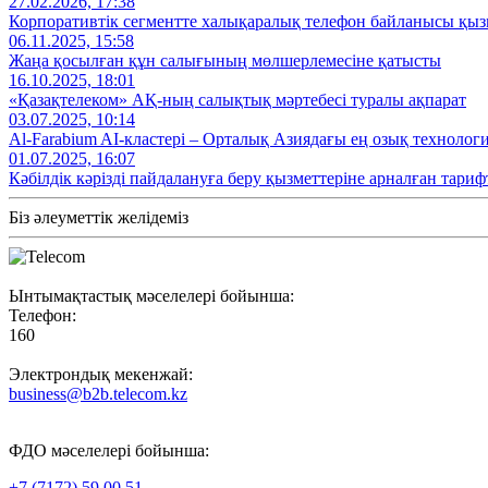
27.02.2026, 17:38
Корпоративтік сегментте халықаралық телефон байланысы қызм
06.11.2025, 15:58
Жаңа қосылған құн салығының мөлшерлемесіне қатысты
16.10.2025, 18:01
«Қазақтелеком» АҚ-ның салықтық мәртебесі туралы ақпарат
03.07.2025, 10:14
Al‑Farabium AI‑кластері – Орталық Азиядағы ең озық технолог
01.07.2025, 16:07
Кәбілдік кәрізді пайдалануға беру қызметтеріне арналған тариф
Біз әлеуметтік желідеміз
Ынтымақтастық мәселелері бойынша:
Телефон:
160
Электрондық мекенжай:
business@b2b.telecom.kz
ФДО мәселелері бойынша:
+7 (7172) 59 00 51