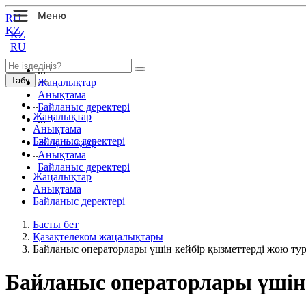
RU
KZ
KZ
RU
...
Табу
Жаңалықтар
Анықтама
...
Байланыс деректері
Жаңалықтар
...
Анықтама
Байланыс деректері
Жаңалықтар
...
Анықтама
Байланыс деректері
Жаңалықтар
Анықтама
Байланыс деректері
Басты бет
Қазақтелеком жаңалықтары
Байланыс операторлары үшін кейбір қызметтерді жою ту
Байланыс операторлары үшін