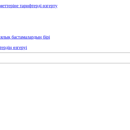
еттеріне тарифтерді өзгерту
иялық бастамалардың бірі
тердің өзгеруі