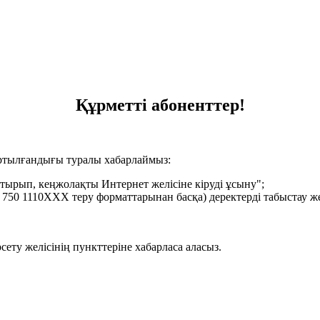
Құрметті абоненттер!
ртылғандығы туралы хабарлаймыз:
тырып, кеңжолақты Интернет желісіне кіруді ұсыну";
50 1110ХХХ теру форматтарынан басқа) деректерді табыстау жел
ету желісінің пункттеріне хабарласа аласыз.