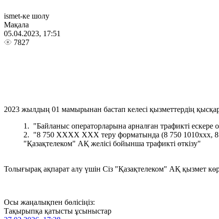
ismet-ке шолу
Мақала
05.04.2023, 17:51
7827
2023 жылдың 01 мамырынан бастап келесі қызметтердің қысқа
"Байланыс операторларына арналған трафикті ескере о
"8 750 ХХХХ ХХХ теру форматында (8 750 1010ххх, 8 7
"Қазақтелеком" АҚ желісі бойынша трафикті өткізу"
Толығырақ ақпарат алу үшін Сіз "Қазақтелеком" АҚ қызмет көрс
Осы жаңалықпен бөлісіңіз:
Тақырыпқа қатысты ұсыныстар