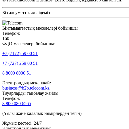
Біз әлеуметтік желідеміз
Ынтымақтастық мәселелері бойынша:
Телефон:
160
ФДО мәселелері бойынша:
+7 (7172) 59 00 51
+7 (727) 259 00 51
8 8000 8000 51
Электрондық мекенжай:
business@b2b.telecom.kz
Тауарларды таңбалау жайлы:
Телефон:
8 800 080 6565
(Ұялы және қалалық нөмірлерден тегін)
Жұмыс кестесі: 24/7
Электрондық мекенжай: