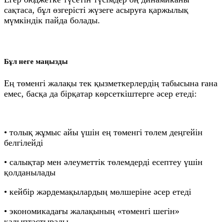
сақтаса, бұл өзгерісті жүзеге асыруға қаржылық
мүмкіндік пайда болады.
Бұл неге маңызды
Ең төменгі жалақы тек қызметкерлердің табысына ғана
емес, басқа да бірқатар көрсеткіштерге әсер етеді:
• толық жұмыс айы үшін ең төменгі төлем деңгейін
белгілейді
• салықтар мен әлеуметтік төлемдерді есептеу үшін
қолданылады
• кейбір жәрдемақылардың мөлшеріне әсер етеді
• экономикадағы жалақының «төменгі шегін»
қалыптастырады