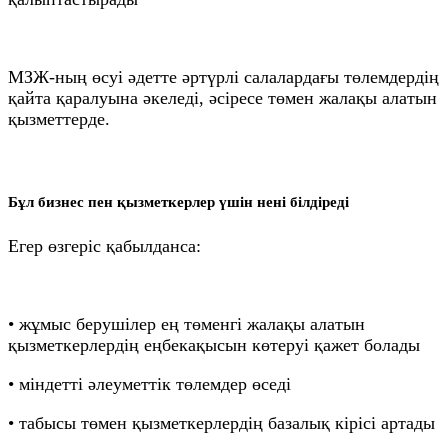
МЗЖ-ның өсуі әдетте әртүрлі салалардағы төлемдердің
қайта қаралуына әкеледі, әсіресе төмен жалақы алатын
қызметтерде.
Бұл бизнес пен қызметкерлер үшін нені білдіреді
Егер өзгеріс қабылданса:
• жұмыс берушілер ең төменгі жалақы алатын
қызметкерлердің еңбекақысын көтеруі қажет болады
• міндетті әлеуметтік төлемдер өседі
• табысы төмен қызметкерлердің базалық кірісі артады