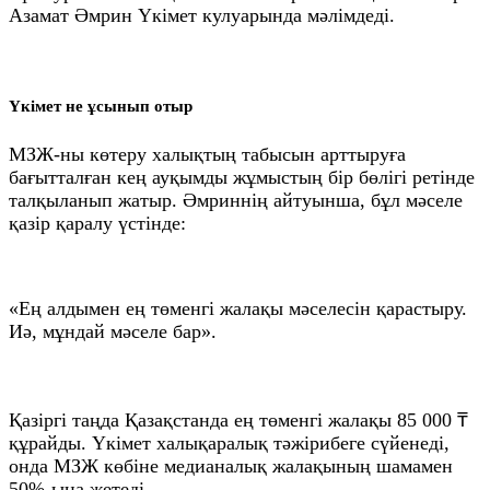
Азамат Әмрин Үкімет кулуарында мәлімдеді.
Үкімет не ұсынып отыр
МЗЖ-ны көтеру халықтың табысын арттыруға
бағытталған кең ауқымды жұмыстың бір бөлігі ретінде
талқыланып жатыр. Әмриннің айтуынша, бұл мәселе
қазір қаралу үстінде:
«Ең алдымен ең төменгі жалақы мәселесін қарастыру.
Иә, мұндай мәселе бар».
Қазіргі таңда Қазақстанда ең төменгі жалақы 85 000 ₸
құрайды. Үкімет халықаралық тәжірибеге сүйенеді,
онда МЗЖ көбіне медианалық жалақының шамамен
50%-ына жетеді.