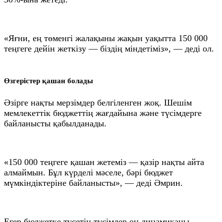
«Яғни, ең төменгі жалақыны жақын уақытта 150 000
теңгеге дейін жеткізу — біздің міндетіміз», — деді ол.
Өзгерістер қашан болады
Әзірге нақты мерзімдер белгіленген жоқ. Шешім
мемлекеттік бюджеттің жағдайына және түсімдерге
байланысты қабылданады.
«150 000 теңгеге қашан жетеміз — қазір нақты айта
алмаймын. Бұл күрделі мәселе, бәрі бюджет
мүмкіндіктеріне байланысты», — деді Әмрин.
Егер бюджетке түсетін түсімдер оң динамиканы