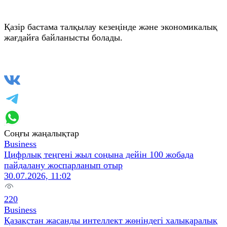
Қазір бастама талқылау кезеңінде және экономикалық
жағдайға байланысты болады.
Соңғы жаңалықтар
Business
Цифрлық теңгені жыл соңына дейін 100 жобада
пайдалану жоспарланып отыр
30.07.2026, 11:02
220
Business
Қазақстан жасанды интеллект жөніндегі халықаралық