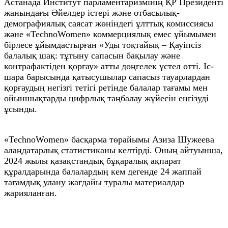
Астанада Институт парламентаризмінің ҚР Президенті
жанындағы Әйелдер істері және отбасылық-
демографиялық саясат жөніндегі ұлттық комиссиясы
және «TechnoWomen» коммерциялық емес ұйымымен
бірлесе ұйымдастырған «Уды тоқтайық – Қауіпсіз
балалық шақ: тұтыну сапасын бақылау және
контрафактіден қорғау» атты дөңгелек үстел өтті. Іс-
шара барысында қатысушылар сапасыз тауарлардан
қорғаудың негізгі тетігі ретінде балалар тағамы мен
ойыншықтарды цифрлық таңбалау жүйесін енгізуді
ұсынды.
«TechnoWomen» басқарма төрайымы Азиза Шужеева
алаңдатарлық статистиканы келтірді. Оның айтуынша,
2024 жылы қазақстандық бұқаралық ақпарат
құралдарында балалардың кем дегенде 24 жаппай
тағамдық улану жағдайы туралы материалдар
жарияланған.