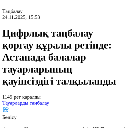
Таңбалау
24.11.2025, 15:53
Цифрлық таңбалау
қорғау құралы ретінде:
Астанада балалар
тауарларының
қауіпсіздігі талқыланды
1145 рет қаралды
Тауарларды таңбалау
Бөлісу