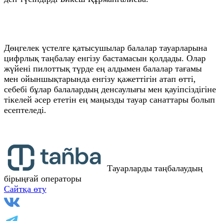
Дөңгелек үстелге қатысушылар балалар тауарларына
цифрлық таңбалау енгізу бастамасын қолдады. Олар
жүйені пилоттық түрде ең алдымен балалар тағамы
мен ойыншықтарында енгізу қажеттігін атап өтті,
себебі бұлар балалардың денсаулығы мен қауіпсіздігіне
тікелей әсер ететін ең маңызды тауар санаттары болып
есептеледі.
Тауарларды таңбалаудың
бірыңғай операторы
Сайтқа өту