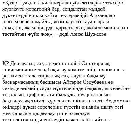
«Қазіргі уақытта кәсіпкерлік субъектілеріне тексеріс
жүргізуге мораторий бар, сондықтан мұндай
дүкендерді ешкім қайта тексермейді. Ата-аналар
шағым бере алмайды, яғни қауіпті тауарларды
анықтап, жағдайларды қарастырып, айналымнан алып
тастайтын жүйе жоқ», – деді Азиза Шужеева.
ҚР Денсаулық сақтау министрлігі Санитарлық-
эпидемиологиялық бақылау комитетінің техникалық
регламент талаптарының сақталуын бақылау
басқармасының басшысы Айгерім Сәдубаева өз
сөзінде өнімнің сауда нүктелерінде бақылау мәселесіне
тоқталып, цифрлық таңбалауды тауар сапасын
бақылаудың тиімді құралы екенін атап өтті. Ведомство
өкілдері дүкен сөрелеріне түсетін өнімнің шығу тегі
мен сапасын қадағалау үшін заманауи
технологияларды енгізудің қажеттілігін айтты.