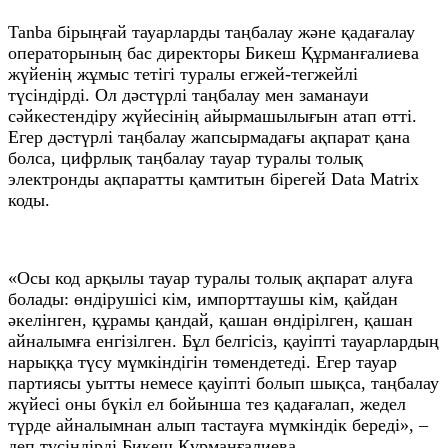
Tanba бірыңғай тауарларды таңбалау және қадағалау
операторының бас директоры Бикеш Құрманғалиева
жүйенің жұмыс тетігі туралы егжей-тегжейлі
түсіндірді. Ол дәстүрлі таңбалау мен заманауи
сәйкестендіру жүйесінің айырмашылығын атап өтті.
Егер дәстүрлі таңбалау жапсырмадағы ақпарат қана
болса, цифрлық таңбалау тауар туралы толық
электронды ақпаратты қамтитын бірегей Data Matrix
коды.
«Осы код арқылы тауар туралы толық ақпарат алуға
болады: өндірушісі кім, импорттаушы кім, қайдан
әкелінген, құрамы қандай, қашан өндірілген, қашан
айналымға енгізілген. Бұл белгісіз, қауіпті тауарлардың
нарыққа түсу мүмкіндігін төмендетеді. Егер тауар
партиясы уытты немесе қауіпті болып шықса, таңбалау
жүйесі оны бүкіл ел бойынша тез қадағалап, жедел
түрде айналымнан алып тастауға мүмкіндік береді», –
деп түсіндірді Бикеш Құрманғалиева.