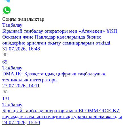
Соңғы жаңалықтар
Таңбалау
Бірыңғай таңбалау операторы мен «Атамекен» ҰКП
Өскемен және Павлодар қалаларында бизнес
өкілдеріне арналған оқыту семинарларын өткізді
31.07.2026, 16:48
65
Таңбалау
DMARK: Қазақстандық цифрлық таңбалаудың
техникалық интеграторы
27.07.2026, 14:11
131
Таңбалау
Бірыңғай таңбалау операторы мен ECOMMERCE-KZ
қауымдастығы ынтымақтастық туралы келісім жасады
24.07.2026, 15:50