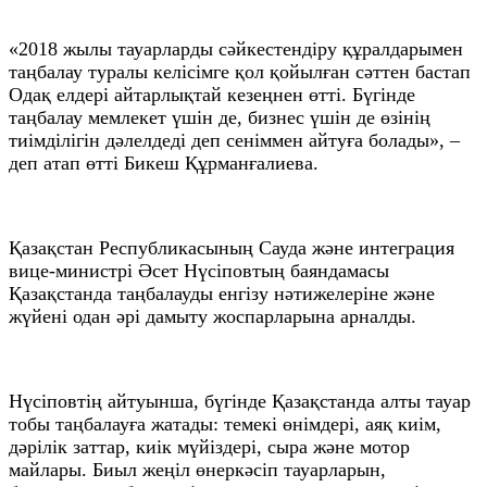
«2018 жылы тауарларды сәйкестендіру құралдарымен
таңбалау туралы келісімге қол қойылған сәттен бастап
Одақ елдері айтарлықтай кезеңнен өтті. Бүгінде
таңбалау мемлекет үшін де, бизнес үшін де өзінің
тиімділігін дәлелдеді деп сеніммен айтуға болады», –
деп атап өтті Бикеш Құрманғалиева.
Қазақстан Республикасының Сауда және интеграция
вице-министрі Әсет Нүсіповтың баяндамасы
Қазақстанда таңбалауды енгізу нәтижелеріне және
жүйені одан әрі дамыту жоспарларына арналды.
Нүсіповтің айтуынша, бүгінде Қазақстанда алты тауар
тобы таңбалауға жатады: темекі өнімдері, аяқ киім,
дәрілік заттар, киік мүйіздері, сыра және мотор
майлары. Биыл жеңіл өнеркәсіп тауарларын,