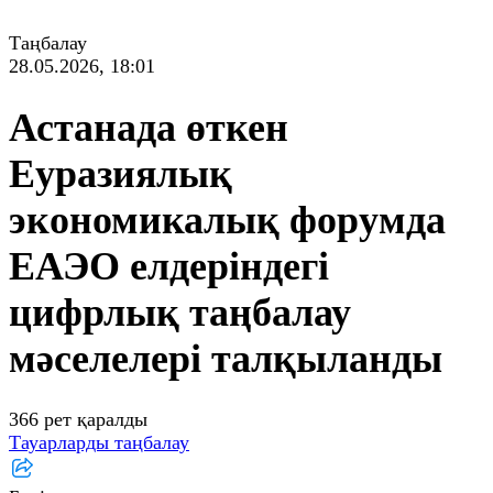
Таңбалау
28.05.2026, 18:01
Астанада өткен
Еуразиялық
экономикалық форумда
ЕАЭО елдеріндегі
цифрлық таңбалау
мәселелері талқыланды
366 рет қаралды
Тауарларды таңбалау