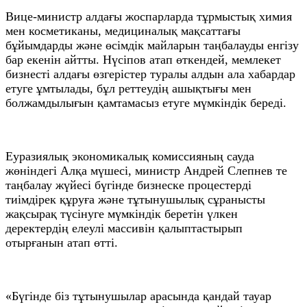
Вице-министр алдағы жоспарларда тұрмыстық химия
мен косметиканы, медициналық мақсаттағы
бұйымдарды және өсімдік майларын таңбалауды енгізу
бар екенін айтты. Нүсіпов атап өткендей, мемлекет
бизнесті алдағы өзгерістер туралы алдын ала хабардар
етуге ұмтылады, бұл реттеудің ашықтығы мен
болжамдылығын қамтамасыз етуге мүмкіндік береді.
Еуразиялық экономикалық комиссияның сауда
жөніндегі Алқа мүшесі, министр Андрей Слепнев те
таңбалау жүйесі бүгінде бизнеске процестерді
тиімдірек құруға және тұтынушылық сұранысты
жақсырақ түсінуге мүмкіндік беретін үлкен
деректердің елеулі массивін қалыптастырып
отырғанын атап өтті.
«Бүгінде біз тұтынушылар арасында қандай тауар