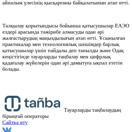
айналым үлесінің қысқарғаны байқалатынын атап өтті.
Талқылау қорытындысы бойынша қатысушылар ЕАЭО
елдері арасында тәжірибе алмасуды одан әрі
жалғастырудың маңыздылығын атап өтті. Ұсынылған
практикалар мен технологиялық шешімдер барлық
қатысушылар үшін пайдалы деп танылды және Одақ
кеңістігінде тауарларды таңбалау мен цифрлық
қадағалау жүйелерін одан әрі дамытуға ықпал ететін
болады.
Тауарларды таңбалаудың
бірыңғай операторы
Сайтқа өту