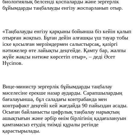
биологиялық белсенді қоспаларды және зергерлік
бұйымдарды таңбалауды енгізу жоспарланып отыр.
«Таңбалауды енгізу қарқыны бойынша біз кейін қалып
отырған жоқпыз. Бұған дейін алғашқы үш тауар тобы
іске қосылған мерзімдермен салыстырсақ, қазіргі
нәтижелер өте лайықты деңгейде. Қамту бар, жалпы
жүйе жақсы нәтиже көрсетіп отыр», – деді Әсет
Нүсіпов.
Вице-министр зергерлік бұйымдарды таңбалау
мәселесіне ерекше назар аударды. Сарапшылардың
бағалауынша, бұл саладағы контрабанда мен
контрафакт деңгейі кей жағдайда 90 пайыздан асады.
Осыған байланысты цифрлық таңбалау нарықтың
ашықтығын және әрбір өнім бірлігінің қадағалануын
қамтамасыз етудің тиімді құралы ретінде
қарастырылады.