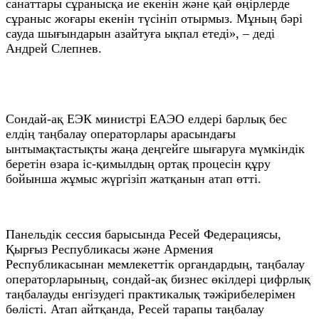
санаттары сұранысқа ие екенін және қай өңірлерде
сұраныс жоғары екенін түсініп отырмыз. Мұның бәрі
сауда шығындарын азайтуға ықпал етеді», – деді
Андрей Слепнев.
Сондай-ақ ЕЭК министрі ЕАЭО елдері барлық бес
елдің таңбалау операторлары арасындағы
ынтымақтастықты жаңа деңгейге шығаруға мүмкіндік
беретін өзара іс-қимылдың ортақ процесін құру
бойынша жұмыс жүргізіп жатқанын атап өтті.
Панельдік сессия барысында Ресей Федерациясы,
Қырғыз Республикасы және Армения
Республикасынан мемлекеттік органдардың, таңбалау
операторларының, сондай-ақ бизнес өкілдері цифрлық
таңбалауды енгізудегі практикалық тәжірибелерімен
бөлісті. Атап айтқанда, Ресей тарапы таңбалау