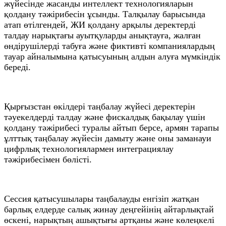
жүйесінде жасанды интеллект технологияларын
қолдану тәжірибесін ұсынды. Талқылау барысында
атап өтілгендей, ЖИ қолдану арқылы деректерді
талдау нарықтағы ауытқуларды анықтауға, жалған
өндірушілерді табуға және фиктивті компаниялардың
тауар айналымына қатысуының алдын алуға мүмкіндік
береді.
Қырғызстан өкілдері таңбалау жүйесі деректерін
тәуекелдерді талдау және фискалдық бақылау үшін
қолдану тәжірибесі туралы айтып берсе, армян тарапы
ұлттық таңбалау жүйесін дамыту және оны заманауи
цифрлық технологиялармен интеграциялау
тәжірибесімен бөлісті.
Сессия қатысушылары таңбалауды енгізіп жатқан
барлық елдерде салық жинау деңгейінің айтарлықтай
өскені, нарықтың ашықтығы артқаны және көлеңкелі