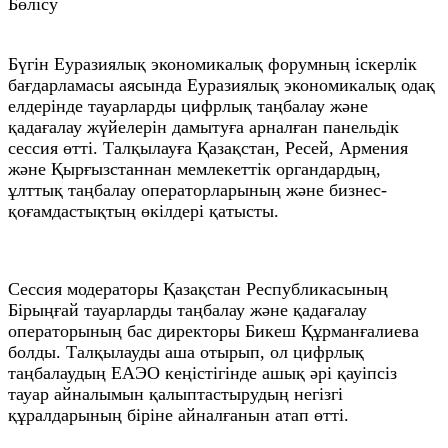
Бөлісу
Бүгін Еуразиялық экономикалық форумның іскерлік
бағдарламасы аясында Еуразиялық экономикалық одақ
елдерінде тауарларды цифрлық таңбалау және
қадағалау жүйелерін дамытуға арналған панельдік
сессия өтті. Талқылауға Қазақстан, Ресей, Армения
және Қырғызстаннан мемлекеттік органдардың,
ұлттық таңбалау операторларының және бизнес-
қоғамдастықтың өкілдері қатысты.
Сессия модераторы Қазақстан Республикасының
Бірыңғай тауарларды таңбалау және қадағалау
операторының бас директоры Бикеш Құрманғалиева
болды. Талқылауды аша отырып, ол цифрлық
таңбалаудың ЕАЭО кеңістігінде ашық әрі қауіпсіз
тауар айналымын қалыптастырудың негізгі
құралдарының біріне айналғанын атап өтті.