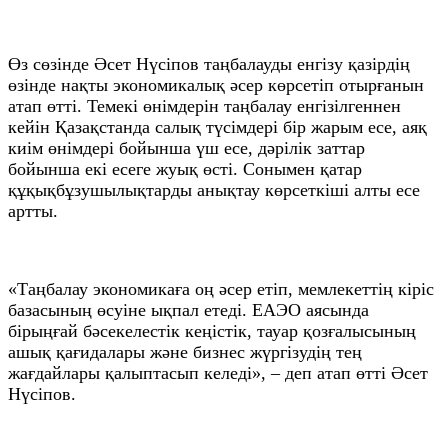
Өз сөзінде Әсет Нүсіпов таңбалауды енгізу қазірдің
өзінде нақты экономикалық әсер көрсетіп отырғанын
атап өтті. Темекі өнімдерін таңбалау енгізілгеннен
кейін Қазақстанда салық түсімдері бір жарым есе, аяқ
киім өнімдері бойынша үш есе, дәрілік заттар
бойынша екі есеге жуық өсті. Сонымен қатар
құқықбұзушылықтарды анықтау көрсеткіші алты есе
артты.
«Таңбалау экономикаға оң әсер етіп, мемлекеттің кіріс
базасының өсуіне ықпал етеді. ЕАЭО аясында
бірыңғай бәсекелестік кеңістік, тауар қозғалысының
ашық қағидалары және бизнес жүргізудің тең
жағдайлары қалыптасып келеді», – деп атап өтті Әсет
Нүсіпов.