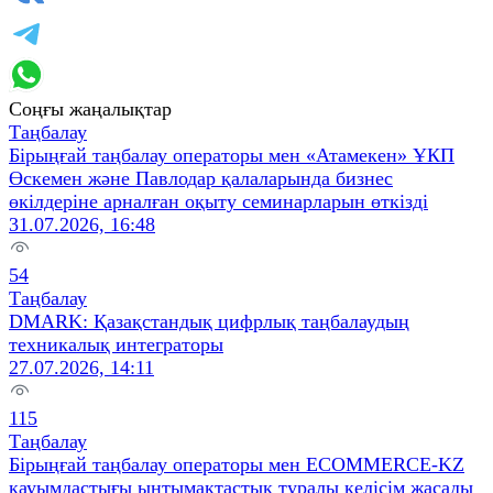
Соңғы жаңалықтар
Таңбалау
Бірыңғай таңбалау операторы мен «Атамекен» ҰКП
Өскемен және Павлодар қалаларында бизнес
өкілдеріне арналған оқыту семинарларын өткізді
31.07.2026, 16:48
54
Таңбалау
DMARK: Қазақстандық цифрлық таңбалаудың
техникалық интеграторы
27.07.2026, 14:11
115
Таңбалау
Бірыңғай таңбалау операторы мен ECOMMERCE-KZ
қауымдастығы ынтымақтастық туралы келісім жасады