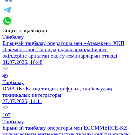
Соңғы жаңалықтар
Таңбалау
Бірыңғай таңбалау операторы мен «Атамекен» ҰКП
Өскемен және Павлодар қалаларында бизнес
өкілдеріне арналған оқыту семинарларын өткізді
31.07.2026, 16:48
49
Таңбалау
DMARK: Қазақстандық цифрлық таңбалаудың
техникалық интеграторы
27.07.2026, 14:11
107
Таңбалау
Бірыңғай таңбалау операторы мен ECOMMERCE-KZ
қауымдастығы ынтымақтастық туралы келісім жасады