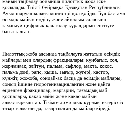
майын таңбалау бойынша пилоттық жоба іске
қосылады. Тиісті бұйрыққа Қазақстан Республикасы
Ауыл шаруашылығы министрі қол қойды. Бұл бастама
өсімдік майын өндіру және айналым саласына
заманауи цифрлық қадағалау құралдарын енгізуге
бағытталған.
Пилоттық жоба аясында таңбалауға жататын өсімдік
майлары мен олардың фракциялары: күнбағыс, соя,
жержаңғақ, зәйтүн, пальма, сафлор, мақта, кокос,
пальма дәні, рапс, қыша, зығыр, жүгері, кастор,
күнжіт, жожоба, сондай-ақ басқа да өсімдік майлары,
соның ішінде гидрогенизацияланған және қайта
өңделген фракциялар, маргарин, тағамдық май
қоспалары, какао майы және какао майын
алмастырғыштар. Тізімге химиялық құрамы өзгеріссіз
тазартылмаған да, тазартылған да майлар кіреді.