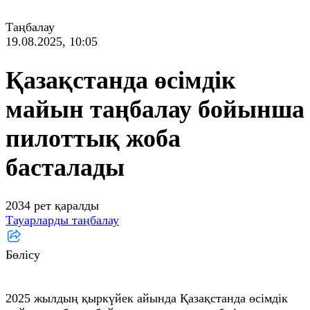
Таңбалау
19.08.2025, 10:05
Қазақстанда өсімдік
майын таңбалау бойынша
пилоттық жоба
басталады
2034 рет қаралды
Тауарларды таңбалау
Бөлісу
2025 жылдың қыркүйек айында Қазақстанда өсімдік