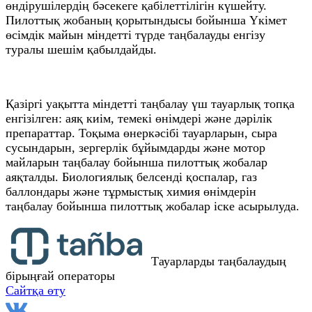
өндірушілердің бәсекеге қабілеттілігін күшейту.
Пилоттық жобаның қорытындысы бойынша Үкімет
өсімдік майын міндетті түрде таңбалауды енгізу
туралы шешім қабылдайды.
Қазіргі уақытта міндетті таңбалау үш тауарлық топқа
енгізілген: аяқ киім, темекі өнімдері және дәрілік
препараттар. Тоқыма өнеркәсібі тауарларын, сыра
сусындарын, зергерлік бұйымдарды және мотор
майларын таңбалау бойынша пилоттық жобалар
аяқталды. Биологиялық белсенді қоспалар, газ
баллондары және тұрмыстық химия өнімдерін
таңбалау бойынша пилоттық жобалар іске асырылуда.
Тауарларды таңбалаудың
бірыңғай операторы
Сайтқа өту