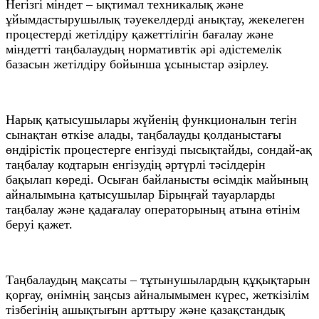
Негізгі міндет – ықтимал техникалық және
ұйымдастырушылық тәуекелдерді анықтау, жекелеген
процестерді жетілдіру қажеттілігін бағалау және
міндетті таңбалаудың нормативтік әрі әдістемелік
базасын жетілдіру бойынша ұсыныстар әзірлеу.
Нарық қатысушылары жүйенің функционалын тегін
сынақтан өткізе алады, таңбалауды қолданыстағы
өндірістік процестерге енгізуді пысықтайды, сондай-ақ
таңбалау кодтарын енгізудің әртүрлі тәсілдерін
бақылап көреді. Осыған байланысты өсімдік майының
айналымына қатысушылар Бірыңғай тауарларды
таңбалау және қадағалау операторының атына өтінім
беруі қажет.
Таңбалаудың мақсаты – тұтынушылардың құқықтарын
қорғау, өнімнің заңсыз айналымымен күрес, жеткізілім
тізбегінің ашықтығын арттыру және қазақстандық