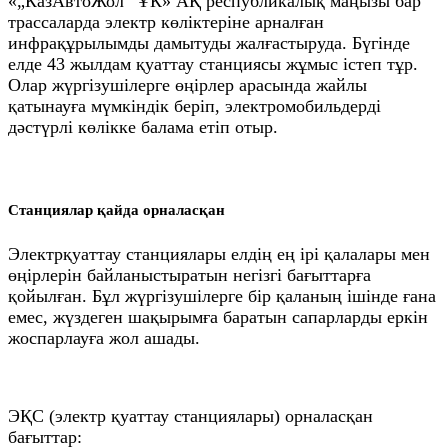
«„КазАвтоЖол“ ҰК» АҚ республикалық маңызы бар
трассаларда электр көліктеріне арналған
инфрақұрылымды дамытуды жалғастыруда. Бүгінде
елде 43 жылдам қуаттау станциясы жұмыс істеп тұр.
Олар жүргізушілерге өңірлер арасында жайлы
қатынауға мүмкіндік беріп, электромобильдерді
дәстүрлі көлікке балама етіп отыр.
Станциялар қайда орналасқан
Электрқуаттау станциялары елдің ең ірі қалалары мен
өңірлерін байланыстыратын негізгі бағыттарға
қойылған. Бұл жүргізушілерге бір қаланың ішінде ғана
емес, жүздеген шақырымға баратын сапарларды еркін
жоспарлауға жол ашады.
ЭҚС (электр қуаттау станциялары) орналасқан
бағыттар: