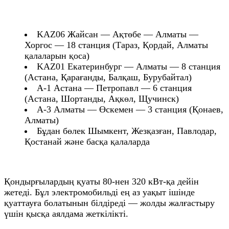
KAZ06 Жайсан — Ақтөбе — Алматы —
Хоргос — 18 станция (Тараз, Қордай, Алматы
қалаларын қоса)
KAZ01 Екатеринбург — Алматы — 8 станция
(Астана, Қарағанды, Балқаш, Бурубайтал)
А-1 Астана — Петропавл — 6 станция
(Астана, Шортанды, Ақкөл, Щучинск)
А-3 Алматы — Өскемен — 3 станция (Қонаев,
Алматы)
Бұдан бөлек Шымкент, Жезқазған, Павлодар,
Қостанай және басқа қалаларда
Қондырғылардың қуаты 80-нен 320 кВт-қа дейін
жетеді. Бұл электромобильді ең аз уақыт ішінде
қуаттауға болатынын білдіреді — жолды жалғастыру
үшін қысқа аялдама жеткілікті.