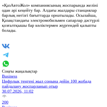
«ҚазАвтоЖол» компаниясының жоспарында желіні
одан әрі кеңейту бар. Алдағы жылдары станциялар
барлық негізгі бағыттарда орнатылады. Осылайша,
Қазақстандағы электромобильмен сапарлар дәстүрлі
қозғалтқышы бар көліктермен жүргендей қалыпты
болады.
Соңғы жаңалықтар
Business
Цифрлық теңгені жыл соңына дейін 100 жобада
пайдалану жоспарланып отыр
30.07.2026, 11:02
200