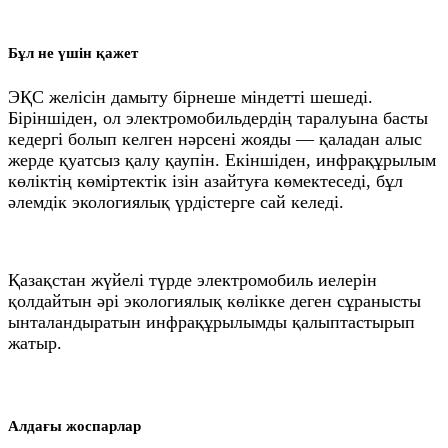
Бұл не үшін қажет
ЭҚС желісін дамыту бірнеше міндетті шешеді.
Біріншіден, ол электромобильдердің таралуына басты
кедергі болып келген нәрсені жояды — қаладан алыс
жерде қуатсыз қалу қаупін. Екіншіден, инфрақұрылым
көліктің көміртектік ізін азайтуға көмектеседі, бұл
әлемдік экологиялық үрдістерге сай келеді.
Қазақстан жүйелі түрде электромобиль иелерін
қолдайтын әрі экологиялық көлікке деген сұранысты
ынталандыратын инфрақұрылымды қалыптастырып
жатыр.
Алдағы жоспарлар