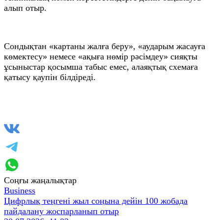
алып отыр.
Сондықтан «картаны жалға беру», «аударым жасауға
көмектесу» немесе «ақыға нөмір рәсімдеу» сияқты
ұсыныстар қосымша табыс емес, алаяқтық схемаға
қатысу қаупін білдіреді.
Соңғы жаңалықтар
Business
Цифрлық теңгені жыл соңына дейін 100 жобада
пайдалану жоспарланып отыр