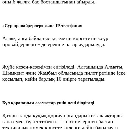
оны 6 жылға бас бостандығынан айырды.
«Сұр провайдерлер» және IP-телефония
Алаяқтарға байланыс қызметін көрсететін «сұр
провайдерлерге» де ерекше назар аударылуда.
Жүйе кезең-кезеңімен енгізіледі. Алғашында Алматы,
Шымкент және Жамбыл облысында пилот ретінде іске
қосылып, кейін барлық 16 өңірге таратылады.
Бұл қарапайым азаматтар үшін нені білдіреді
Қазіргі таңда құқық қорғау органдары тек алаяқтарды
ғана емес, бүкіл тізбекті — шот иелерінен бастап
техникалық көмек көрсететіндерге дейін бақылауға