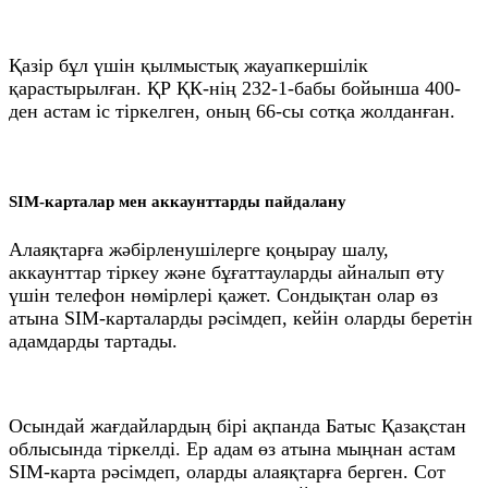
Қазір бұл үшін қылмыстық жауапкершілік
қарастырылған. ҚР ҚК-нің 232-1-бабы бойынша 400-
ден астам іс тіркелген, оның 66-сы сотқа жолданған.
SIM-карталар мен аккаунттарды пайдалану
Алаяқтарға жәбірленушілерге қоңырау шалу,
аккаунттар тіркеу және бұғаттауларды айналып өту
үшін телефон нөмірлері қажет. Сондықтан олар өз
атына SIM-карталарды рәсімдеп, кейін оларды беретін
адамдарды тартады.
Осындай жағдайлардың бірі ақпанда Батыс Қазақстан
облысында тіркелді. Ер адам өз атына мыңнан астам
SIM-карта рәсімдеп, оларды алаяқтарға берген. Сот