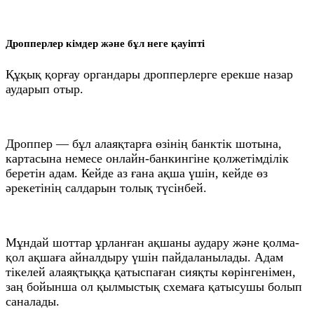
Дропперлер кімдер және бұл неге қауіпті
Құқық қорғау органдары дропперлерге ерекше назар
аударып отыр.
Дроппер — бұл алаяқтарға өзінің банктік шотына,
картасына немесе онлайн-банкингіне қолжетімділік
беретін адам. Кейде аз ғана ақша үшін, кейде өз
әрекетінің салдарын толық түсінбей.
Мұндай шоттар ұрланған ақшаны аудару және қолма-
қол ақшаға айналдыру үшін пайдаланылады. Адам
тікелей алаяқтыққа қатыспаған сияқты көрінгенімен,
заң бойынша ол қылмыстық схемаға қатысушы болып
саналады.