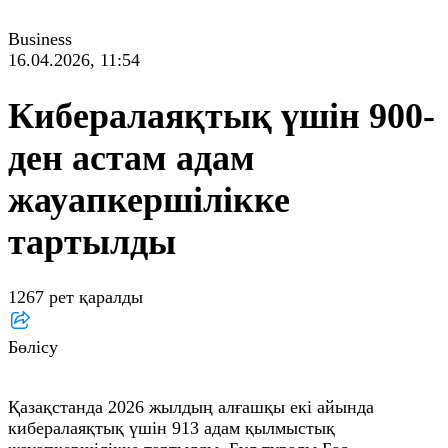
Business
16.04.2026, 11:54
Кибералаяқтық үшін 900-
ден астам адам
жауапкершілікке
тартылды
1267 рет қаралды
Бөлісу
Қазақстанда 2026 жылдың алғашқы екі айында
кибералаяқтық үшін 913 адам қылмыстық