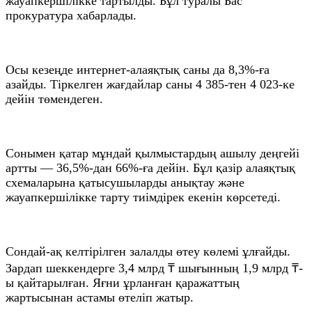
жауапкершілікке тартылды. Бұл туралы Бас
прокуратура хабарлады.
Осы кезеңде интернет-алаяқтық саны да 8,3%-ға
азайды. Тіркелген жағдайлар саны 4 385-тен 4 023-ке
дейін төмендеген.
Сонымен қатар мұндай қылмыстардың ашылу деңгейі
артты — 36,5%-дан 66%-ға дейін. Бұл қазір алаяқтық
схемаларына қатысушыларды анықтау және
жауапкершілікке тарту тиімдірек екенін көрсетеді.
Сондай-ақ келтірілген залалды өтеу көлемі ұлғайды.
Зардап шеккендерге 3,4 млрд ₸ шығынның 1,9 млрд ₸-
ы қайтарылған. Яғни ұрланған қаражаттың
жартысынан астамы өтеліп жатыр.