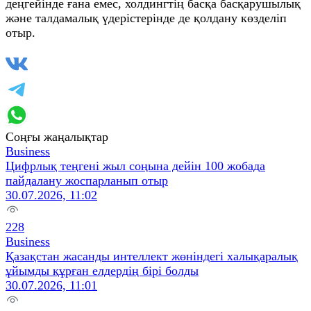
деңгейінде ғана емес, холдингтің басқа басқарушылық
және талдамалық үдерістерінде де қолдану көзделіп
отыр.
Соңғы жаңалықтар
Business
Цифрлық теңгені жыл соңына дейін 100 жобада
пайдалану жоспарланып отыр
30.07.2026, 11:02
228
Business
Қазақстан жасанды интеллект жөніндегі халықаралық
ұйымды құрған елдердің бірі болды
30.07.2026, 11:01