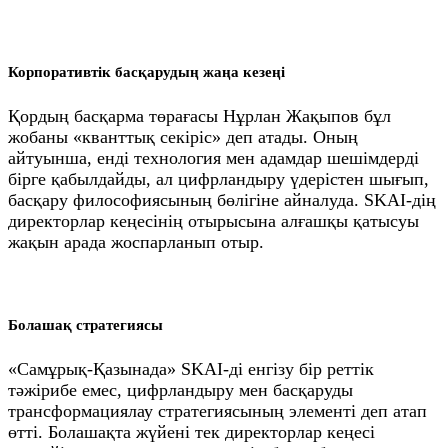
Корпоративтік басқарудың жаңа кезеңі
Қордың басқарма төрағасы Нұрлан Жақыпов бұл
жобаны «кванттық секіріс» деп атады. Оның
айтуынша, енді технология мен адамдар шешімдерді
бірге қабылдайды, ал цифрландыру үдерістен шығып,
басқару философиясының бөлігіне айналуда. SKAI-дің
директорлар кеңесінің отырысына алғашқы қатысуы
жақын арада жоспарланып отыр.
Болашақ стратегиясы
«Самұрық-Қазынада» SKAI-ді енгізу бір реттік
тәжірибе емес, цифрландыру мен басқаруды
трансформациялау стратегиясының элементі деп атап
өтті. Болашақта жүйені тек директорлар кеңесі