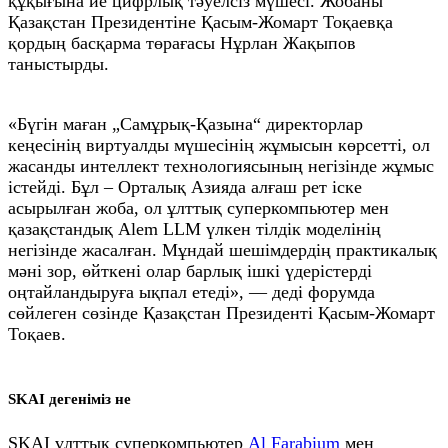
құқығына ие цифрлық тәуелсіз мүшесі. Жобаны
Қазақстан Президентіне Қасым-Жомарт Тоқаевқа
қордың басқарма төрағасы Нұрлан Жақыпов
таныстырды.
«Бүгін маған „Самұрық-Қазына“ директорлар
кеңесінің виртуалды мүшесінің жұмысын көрсетті, ол
жасанды интеллект технологиясының негізінде жұмыс
істейді. Бұл – Орталық Азияда алғаш рет іске
асырылған жоба, ол ұлттық суперкомпьютер мен
қазақстандық Alem LLM үлкен тілдік моделінің
негізінде жасалған. Мұндай шешімдердің практикалық
мәні зор, өйткені олар барлық ішкі үдерістерді
оңтайландыруға ықпал етеді», — деді форумда
сөйлеген сөзінде Қазақстан Президенті Қасым-Жомарт
Тоқаев.
SKAI дегеніміз не
SKAI ұлттық суперкомпьютер
Al Farabium
мен