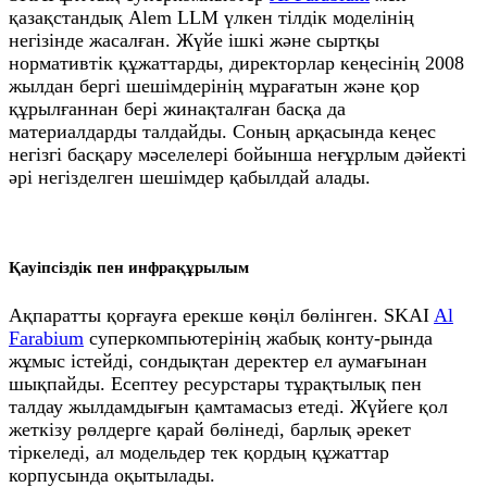
қазақстандық Alem LLM үлкен тілдік моделінің
негізінде жасалған. Жүйе ішкі және сыртқы
нормативтік құжаттарды, директорлар кеңесінің 2008
жылдан бергі шешімдерінің мұрағатын және қор
құрылғаннан бері жинақталған басқа да
материалдарды талдайды. Соның арқасында кеңес
негізгі басқару мәселелері бойынша неғұрлым дәйекті
әрі негізделген шешімдер қабылдай алады.
Қауіпсіздік пен инфрақұрылым
Ақпаратты қорғауға ерекше көңіл бөлінген. SKAI
Al
Farabium
суперкомпьютерінің жабық конту-рында
жұмыс істейді, сондықтан деректер ел аумағынан
шықпайды. Есептеу ресурстары тұрақтылық пен
талдау жылдамдығын қамтамасыз етеді. Жүйеге қол
жеткізу рөлдерге қарай бөлінеді, барлық әрекет
тіркеледі, ал модельдер тек қордың құжаттар
корпусында оқытылады.