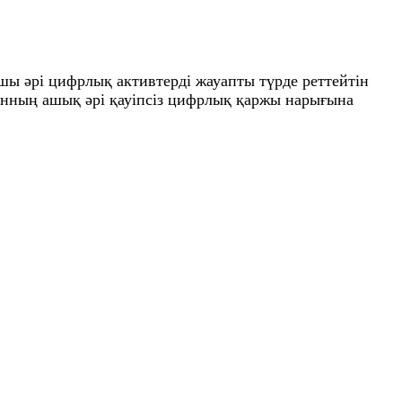
ы әрі цифрлық активтерді жауапты түрде реттейтін
станның ашық әрі қауіпсіз цифрлық қаржы нарығына