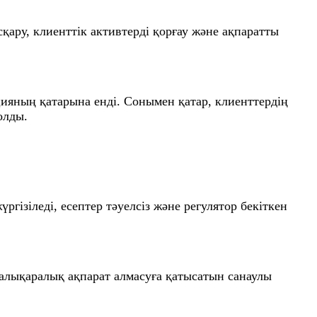
қару, клиенттік активтерді қорғау және ақпаратты
ияның қатарына енді. Сонымен қатар, клиенттердің
олды.
гізіледі, есептер тәуелсіз және регулятор бекіткен
ықаралық ақпарат алмасуға қатысатын санаулы