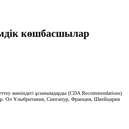
емдік көшбасшылар
еттеу жөніндегі ұсынымдарды (CDA Recommendations)
бар. Ол Ұлыбритания, Сингапур, Франция, Швейцария