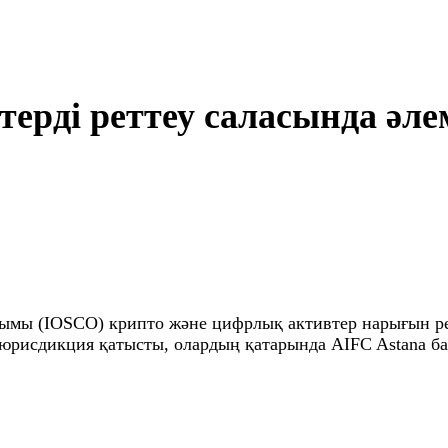
терді реттеу саласында әл
ұйымы (IOSCO) крипто және цифрлық активтер нарығын р
0 юрисдикция қатысты, олардың қатарында AIFC Astana 