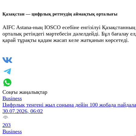
Қазақстан — цифрлық реттеудің аймақтық орталығы
AIFC Astana-ның IOSCO есебіне енгізілуі Қазақстанны
орталық ретіндегі мәртебесін дәлелдейді. Бұл бағалау 
қарай тұрақты қадам жасап келе жатқанын көрсетеді.
Соңғы жаңалықтар
Business
Цифрлық теңгені жыл соңына дейін 100 жобада пайдал
30.07.2026, 06:02
203
Business