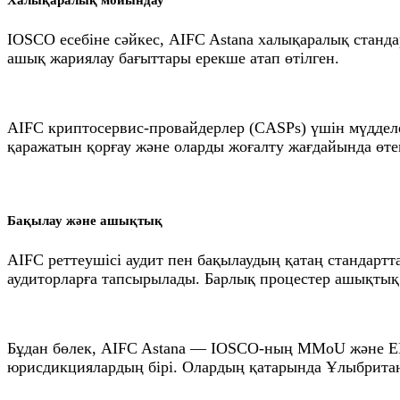
Халықаралық мойындау
IOSCO есебіне сәйкес, AIFC Astana халықаралық стандар
ашық жариялау бағыттары ерекше атап өтілген.
AIFC криптосервис-провайдерлер (CASPs) үшін мүдделе
қаражатын қорғау және оларды жоғалту жағдайында өтем
Бақылау және ашықтық
AIFC реттеушісі аудит пен бақылаудың қатаң стандартта
аудиторларға тапсырылады. Барлық процестер ашықтық 
Бұдан бөлек, AIFC Astana — IOSCO-ның MMoU және EM
юрисдикциялардың бірі. Олардың қатарында Ұлыбритани