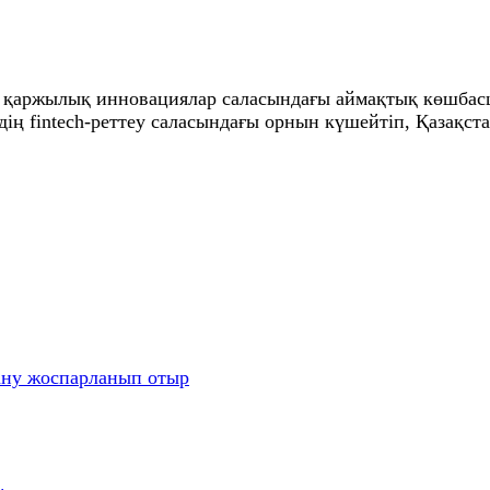
ң қаржылық инновациялар саласындағы аймақтық көшбасш
елдің fintech-реттеу саласындағы орнын күшейтіп, Қазақ
ану жоспарланып отыр