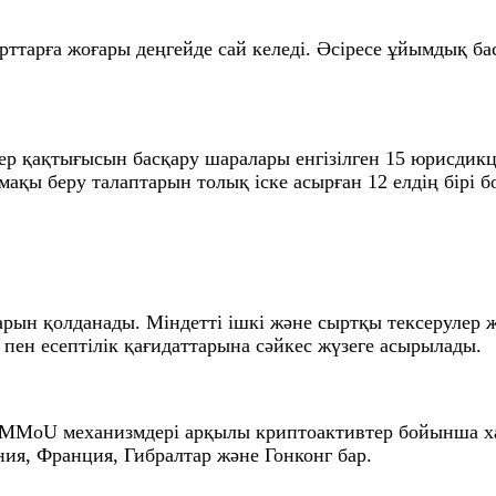
ттарға жоғары деңгейде сай келеді. Әсіресе ұйымдық бас
р қақтығысын басқару шаралары енгізілген 15 юрисдикц
ақы беру талаптарын толық іске асырған 12 елдің бірі б
рын қолданады. Міндетті ішкі және сыртқы тексерулер жүр
пен есептілік қағидаттарына сәйкес жүзеге асырылады.
MoU механизмдері арқылы криптоактивтер бойынша хал
я, Франция, Гибралтар және Гонконг бар.