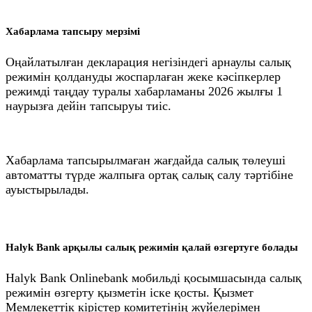
Хабарлама тапсыру мерзімі
Оңайлатылған декларация негізіндегі арнаулы салық
режимін қолдануды жоспарлаған жеке кәсіпкерлер
режимді таңдау туралы хабарламаны 2026 жылғы 1
наурызға дейін тапсыруы тиіс.
Хабарлама тапсырылмаған жағдайда салық төлеуші
автоматты түрде жалпыға ортақ салық салу тәртібіне
ауыстырылады.
Halyk Bank арқылы салық режимін қалай өзгертуге болады
Halyk Bank Onlinebank мобильді қосымшасында салық
режимін өзгерту қызметін іске қосты. Қызмет
Мемлекеттік кірістер комитетінің жүйелерімен