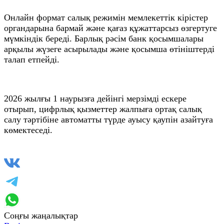
Онлайн формат салық режимін мемлекеттік кірістер
органдарына бармай және қағаз құжаттарсыз өзгертуге
мүмкіндік береді. Барлық рәсім банк қосымшалары
арқылы жүзеге асырылады және қосымша өтініштерді
талап етпейді.
2026 жылғы 1 наурызға дейінгі мерзімді ескере
отырып, цифрлық қызметтер жалпыға ортақ салық
салу тәртібіне автоматты түрде ауысу қаупін азайтуға
көмектеседі.
Соңғы жаңалықтар