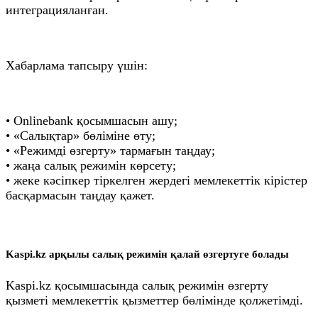
интеграцияланған.
Хабарлама тапсыру үшін:
• Onlinebank қосымшасын ашу;
• «Салықтар» бөліміне өту;
• «Режимді өзгерту» тармағын таңдау;
• жаңа салық режимін көрсету;
• жеке кәсіпкер тіркелген жердегі мемлекеттік кірістер
басқармасын таңдау қажет.
Kaspi.kz арқылы салық режимін қалай өзгертуге болады
Kaspi.kz қосымшасында салық режимін өзгерту
қызметі мемлекеттік қызметтер бөлімінде қолжетімді.