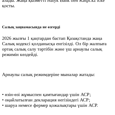
алады. Жаңа қызметті Halyk Bank пен Kaspi.kz іске
қосты.
Салық заңнамасында не өзгерді
2026 жылғы 1 қаңтардан бастап Қазақстанда жаңа
Салық кодексі қолданысқа енгізілді. Ол бір жалпыға
ортақ салық салу тәртібін және үш арнаулы салық
режимін көздейді.
Арнаулы салық режимдеріне мыналар жатады:
• өзін-өзі жұмыспен қамтығандар үшін АСР;
• оңайлатылған декларация негізіндегі АСР;
• шаруа немесе фермер қожалықтары үшін АСР.