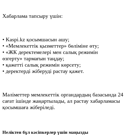
Хабарлама тапсыру үшін:
• Kaspi.kz қосымшасын ашу;
• «Мемлекеттік қызметтер» бөліміне өту;
• «ЖК деректемелері мен салық режимін
өзгерту» тармағын таңдау;
• қажетті салық режимін көрсету;
• деректерді жіберуді растау қажет.
Мәліметтер мемлекеттік органдардың базасында 24
сағат ішінде жаңартылады, ал растау хабарламасы
қосымшаға жіберіледі.
Неліктен бұл кәсіпкерлер үшін маңызды