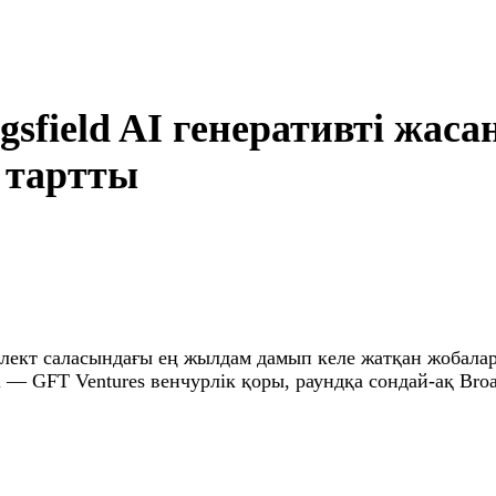
sfield AI генеративті жас
 тартты
ллект саласындағы ең жылдам дамып келе жатқан жобалард
GFT Ventures венчурлік қоры, раундқа сондай-ақ BroadLig