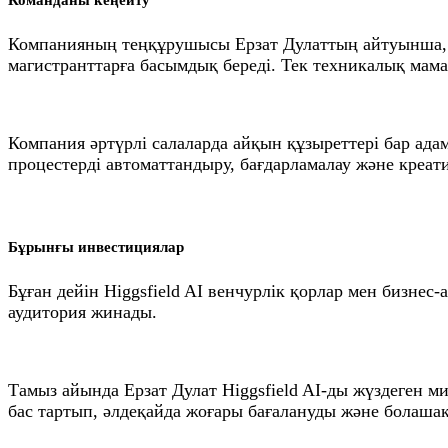
Команданы кеңейту
Компанияның теңқұрушысы Ерзат Дулаттың айтуынша, с
магистранттарға басымдық береді. Тек техникалық мам
Компания әртүрлі салаларда айқын құзыреттері бар ада
процестерді автоматтандыру, бағдарламалау және креати
Бұрынғы инвестициялар
Бұған дейін Higgsfield AI венчурлік қорлар мен бизн
аудитория жинады.
Тамыз айында Ерзат Дулат Higgsfield AI-ды жүздеген 
бас тартып, әлдеқайда жоғары бағалануды және болашақ