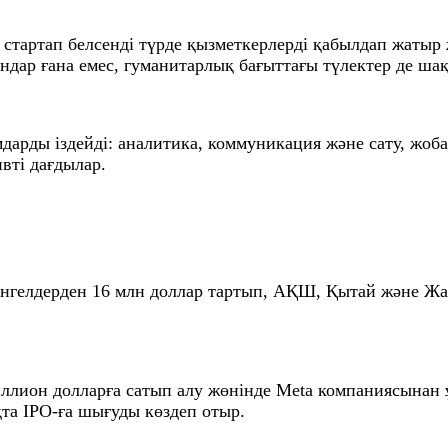
тартап белсенді түрде қызметкерлерді қабылдап жатыр 
андар ғана емес, гуманитарлық бағыттағы түлектер де ш
мдарды іздейді: аналитика, коммуникация және сату, жоб
вті дағдылар.
ес-ангелдерден 16 млн доллар тартып, АҚШ, Қытай және
миллион долларға сатып алу жөнінде Meta компаниясынан
та IPO-ға шығуды көздеп отыр.