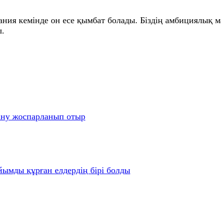
ания кемінде он есе қымбат болады. Біздің амбициялық м
ы.
ану жоспарланып отыр
йымды құрған елдердің бірі болды