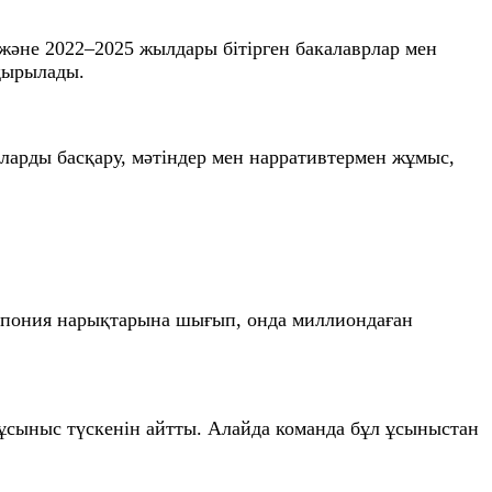
және 2022–2025 жылдары бітірген бакалаврлар мен
ақырылады.
аларды басқару, мәтіндер мен нарративтермен жұмыс,
 Жапония нарықтарына шығып, онда миллиондаған
 ұсыныс түскенін айтты. Алайда команда бұл ұсыныстан