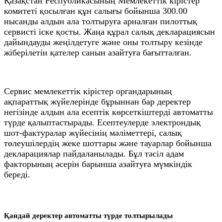
Қазақстан Республикасының Мемлекеттік кірістер
комитеті қосылған құн салығы бойынша 300.00
нысанды алдын ала толтыруға арналған пилоттық
сервисті іске қосты. Жаңа құрал салық декларациясын
дайындауды жеңілдетуге және оны толтыру кезінде
жіберілетін қателер санын азайтуға бағытталған.
Сервис мемлекеттік кірістер органдарының
ақпараттық жүйелерінде бұрыннан бар деректер
негізінде алдын ала есептік көрсеткіштерді автоматты
түрде қалыптастырады. Есептеулерде электрондық
шот-фактуралар жүйесінің мәліметтері, салық
төлеушілердің жеке шоттары және тауарлар бойынша
декларациялар пайдаланылады. Бұл тәсіл адам
факторының әсерін барынша азайтуға мүмкіндік
береді.
Қандай деректер автоматты түрде толтырылады