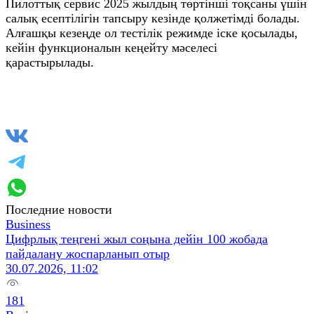
Пилоттық сервис 2025 жылдың төртінші тоқсаны үшін
салық есептілігін тапсыру кезінде қолжетімді болады.
Алғашқы кезеңде ол тестілік режимде іске қосылады,
кейін функционалын кеңейту мәселесі
қарастырылады.
Последние новости
Business
Цифрлық теңгені жыл соңына дейін 100 жобада
пайдалану жоспарланып отыр
30.07.2026, 11:02
181