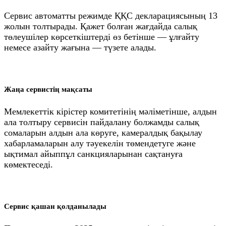
Сервис автоматты режимде ҚҚС декларациясының 13
жолын толтырады. Қажет болған жағдайда салық
төлеушілер көрсеткіштерді өз бетінше — ұлғайту
немесе азайту жағына — түзете алады.
Жаңа сервистің мақсаты
Мемлекеттік кірістер комитетінің мәліметінше, алдын
ала толтыру сервисін пайдалану болжамды салық
сомаларын алдын ала көруге, камералдық бақылау
хабарламаларын алу тәуекелін төмендетуге және
ықтимал айыппұл санкцияларынан сақтануға
көмектеседі.
Сервис қашан қолданылады