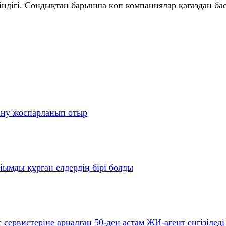
ндігі. Сондықтан барынша көп компаниялар қағаздан бас 
ану жоспарланып отыр
йымды құрған елдердің бірі болды
 сервистеріне арналған 50-ден астам ЖИ-агент енгізіледі