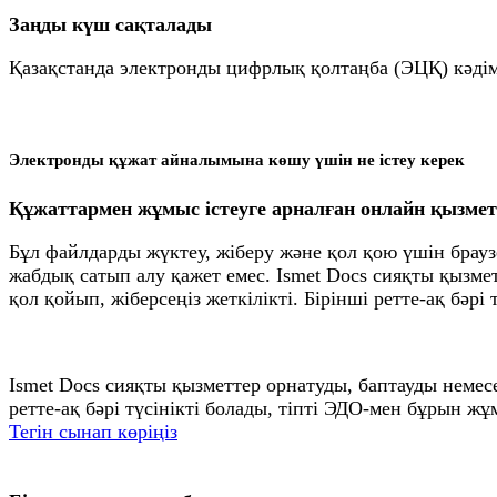
Заңды күш сақталады
Қазақстанда электронды цифрлық қолтаңба (ЭЦҚ) кәдімг
Электронды құжат айналымына көшу үшін не істеу керек
Құжаттармен жұмыс істеуге арналған онлайн қызмет
Бұл файлдарды жүктеу, жіберу және қол қою үшін брау
жабдық сатып алу қажет емес. Ismet Docs сияқты қызмет
қол қойып, жіберсеңіз жеткілікті. Бірінші ретте-ақ бәр
Ismet Docs сияқты қызметтер орнатуды, баптауды немесе
ретте-ақ бәрі түсінікті болады, тіпті ЭДО-мен бұрын жұ
Тегін сынап көріңіз