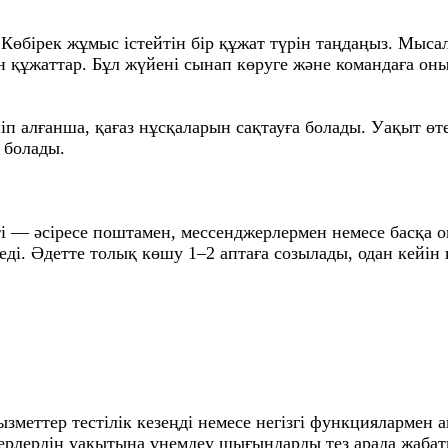
Көбірек жұмыс істейтін бір құжат түрін таңдаңыз. Мыса
ын құжаттар. Бұл жүйені сынап көруге және командаға оны
іп алғанша, қағаз нұсқаларын сақтауға болады. Уақыт өт
 болады.
кті — әсіресе поштамен, мессенджерлермен немесе басқа 
еді. Әдетте толық көшу 1–2 аптаға созылады, одан кейін
ызметтер тестілік кезеңді немесе негізгі функциялармен
керлердің уақытына үнемдеу шығындарды тез арада жабаты