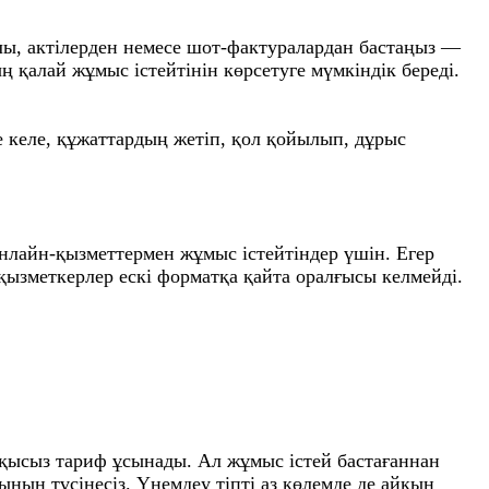
лы, актілерден немесе шот-фактуралардан бастаңыз —
ң қалай жұмыс істейтінін көрсетуге мүмкіндік береді.
е келе, құжаттардың жетіп, қол қойылып, дұрыс
онлайн-қызметтермен жұмыс істейтіндер үшін. Егер
 қызметкерлер ескі форматқа қайта оралғысы келмейді.
 ақысыз тариф ұсынады. Ал жұмыс істей бастағаннан
нын түсінесіз. Үнемдеу тіпті аз көлемде де айқын