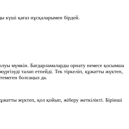
ы күші қағаз нұсқаларымен бірдей.
олуы мүмкін. Бағдарламаларды орнату немесе қосымша
ргізуді талап етпейді. Тек тіркеліп, құжатты жүктеп,
стемеген болсаңыз да.
ұжатты жүктеп, қол қойып, жіберу жеткілікті. Бірінші