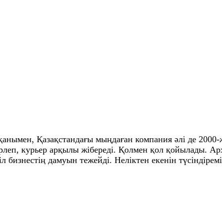
анымен, Қазақстандағы мыңдаған компания әлі де 2000
леп, курьер арқылы жібереді. Қолмен қол қойылады. Ар
іл бизнестің дамуын тежейді. Неліктен екенін түсіндіремі