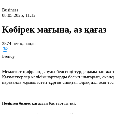
Business
08.05.2025, 11:12
Көбірек мағына, аз қағаз
2874 рет қаралды
Бөлісу
Мемлекет цифрландыруды белсенді түрде дамытып жатқ
Қызметкерлер келісімшарттарды басып шығарып, сканер
қарағанда жұмыс істеп тұрған сияқты. Бірақ дәл осы тәс
Неліктен бизнес қағаздан бас тартуы тиіс