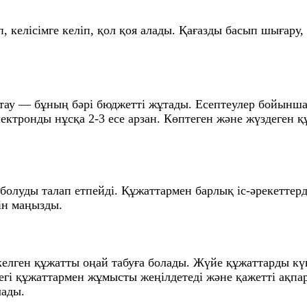
 келісімге келіп, қол қоя алады. Қағазды басып шығару,
сақтау — бұның бәрі бюджетті жұтады. Есептеулер бойынш
Электронды нұсқа 2-3 есе арзан. Көптеген және жүздеге
олуды талап етпейді. Құжаттармен барлық іс-әрекеттер
ін маңызды.
 келген құжатты оңай табуға болады. Жүйе құжаттарды кү
егі құжаттармен жұмысты жеңілдетеді және қажетті ақпар
лады.