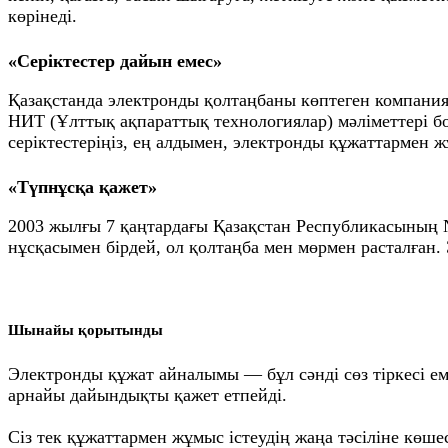
көрінеді.
«Серіктестер дайын емес»
Қазақстанда электронды қолтаңбаны көптеген компания
НИТ (Ұлттық ақпараттық технологиялар) мәліметтері б
серіктестеріңіз, ең алдымен, электронды құжаттармен 
«Түпнұсқа қажет»
2003 жылғы 7 қаңтардағы Қазақстан Республикасының 
нұсқасымен бірдей, ол қолтаңба мен мөрмен расталған.
Шынайы қорытынды
Электронды құжат айналымы — бұл сәнді сөз тіркесі еме
арнайы дайындықты қажет етпейді.
Сіз тек құжаттармен жұмыс істеудің жаңа тәсіліне көш