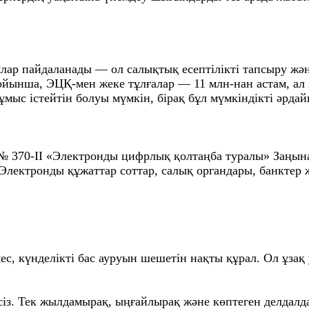
лар пайдаланады — ол салықтық есептілікті тапсыру жән
ойынша, ЭЦҚ-мен жеке тұлғалар — 11 млн-нан астам, ал
жұмыс істейтін болуы мүмкін, бірақ бұл мүмкіндікті әрд
№ 370-II «Электронды цифрлық қолтаңба туралы» Заңына
 Электронды құжаттар соттар, салық органдары, банктер
с, күнделікті бас ауруын шешетін нақты құрал. Ол ұзақ у
есіз. Тек жылдамырақ, ыңғайлырақ және көптеген делдалд