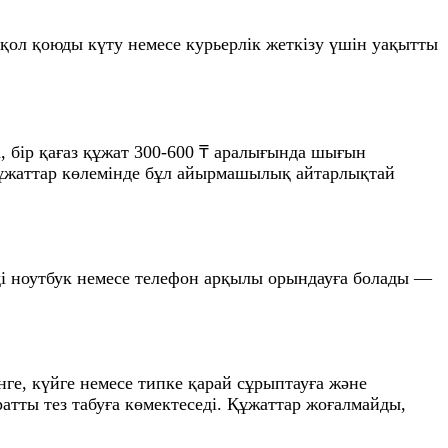
 қол қоюды күту немесе курьерлік жеткізу үшін уақытты
а, бір қағаз құжат 300-600 ₸ аралығында шығын
н құжаттар көлемінде бұл айырмашылық айтарлықтай
ді ноутбук немесе телефон арқылы орындауға болады —
нге, күйге немесе типке қарай сұрыптауға және
атты тез табуға көмектеседі. Құжаттар жоғалмайды,