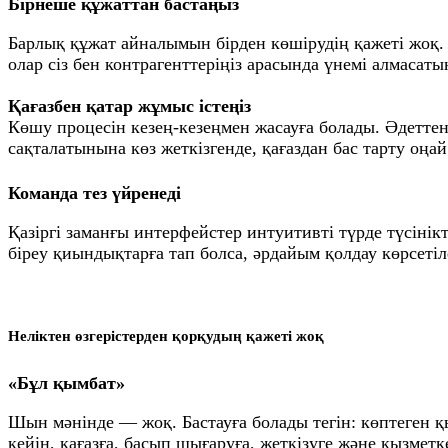
Бірнеше құжаттан бастаңыз
Барлық құжат айналымын бірден көшірудің қажеті жоқ. 
олар сіз бен контрагенттеріңіз арасында үнемі алмасат
Қағазбен қатар жұмыс істеңіз
Көшу процесін кезең-кезеңмен жасауға болады. Әдеттен
сақталатынына көз жеткізгенде, қағаздан бас тарту оңай
Команда тез үйренеді
Қазіргі заманғы интерфейстер интуитивті түрде түсіні
біреу қиындықтарға тап болса, әрдайым қолдау көрсетіл
Неліктен өзгерістерден қорқудың қажеті жоқ
«Бұл қымбат»
Шын мәнінде — жоқ. Бастауға болады тегін: көптеген қ
кейін, қағазға, басып шығаруға, жеткізуге және қызмет