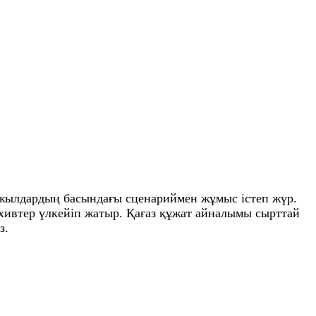
-жылдардың басындағы сценариймен жұмыс істеп жүр.
хивтер үлкейіп жатыр. Қағаз құжат айналымы сырттай
з.