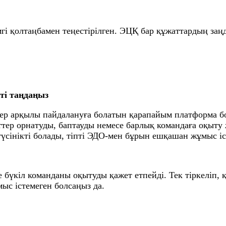
і қолтаңбамен теңестірілген. ЭЦҚ бар құжаттардың заңд
ті таңдаңыз
зер арқылы пайдалануға болатын қарапайым платформа б
тер орнатуды, баптауды немесе барлық командаға оқыту жү
і түсінікті болады, тіпті ЭДО-мен бұрын ешқашан жұмыс і
 бүкіл команданы оқытуды қажет етпейді. Тек тіркеліп, қ
мыс істемеген болсаңыз да.