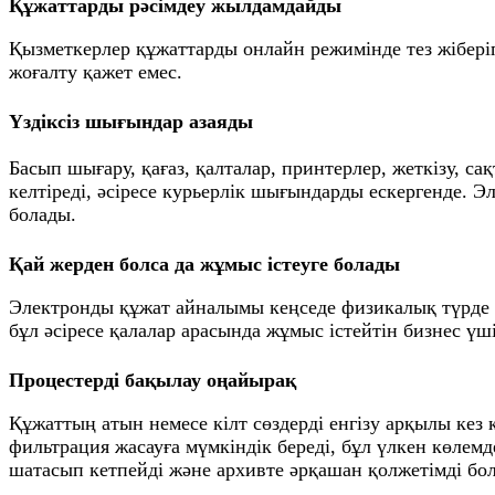
Құжаттарды рәсімдеу жылдамдайды
Қызметкерлер құжаттарды онлайн режимінде тез жіберіп,
жоғалту қажет емес.
Үздіксіз шығындар азаяды
Басып шығару, қағаз, қалталар, принтерлер, жеткізу, 
келтіреді, әсіресе курьерлік шығындарды ескергенде. 
болады.
Қай жерден болса да жұмыс істеуге болады
Электронды құжат айналымы кеңседе физикалық түрде б
бұл әсіресе қалалар арасында жұмыс істейтін бизнес үш
Процестерді бақылау оңайырақ
Құжаттың атын немесе кілт сөздерді енгізу арқылы кез
фильтрация жасауға мүмкіндік береді, бұл үлкен көлемд
шатасып кетпейді және архивте әрқашан қолжетімді бо