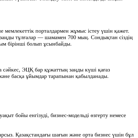
е мемлекеттік порталдармен жұмыс істеу үшін қажет.
 заңды тұлғалар — шамамен 700 мың. Сондықтан сіздің
айым бірінші болып ұсынбайды.
 сәйкес, ЭЦҚ бар құжаттың заңды күші қағаз
 және басқа ұйымдар тарапынан қабылданады.
ақыт бойы енгізуді, бизнес-модельді өзгерту немесе
арсыз. Қазақстандағы шағын және орта бизнес үшін бұл