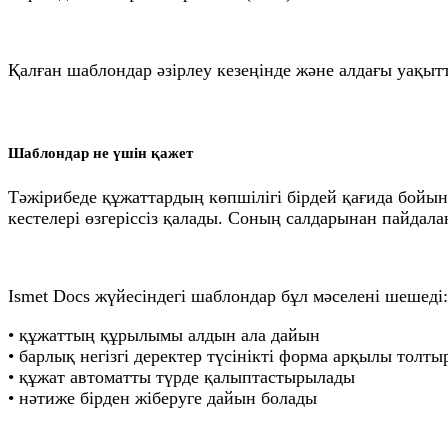
Қалған шаблондар әзірлеу кезеңінде және алдағы уақыт
Шаблондар не үшін қажет
Тәжірибеде құжаттардың көпшілігі бірдей қағида бойын
кестелері өзгеріссіз қалады. Соның салдарынан пайдал
Ismet Docs жүйесіндегі шаблондар бұл мәселені шешеді:
• құжаттың құрылымы алдын ала дайын
• барлық негізгі деректер түсінікті форма арқылы толт
• құжат автоматты түрде қалыптастырылады
• нәтиже бірден жіберуге дайын болады