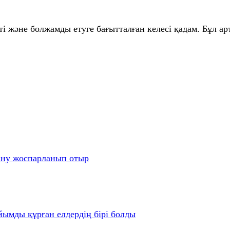
 және болжамды етуге бағытталған келесі қадам. Бұл ар
ану жоспарланып отыр
йымды құрған елдердің бірі болды