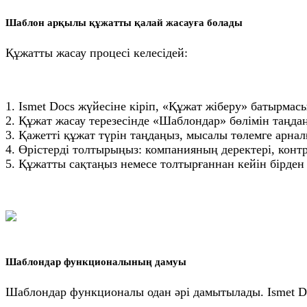
Шаблон арқылы құжатты қалай жасауға болады
Құжатты жасау процесі келесідей:
1. Ismet Docs жүйесіне кіріп, «Құжат жіберу» батырмас
2. Құжат жасау терезесінде «Шаблондар» бөлімін таңда
3. Қажетті құжат түрін таңдаңыз, мысалы төлемге арна
4. Өрістерді толтырыңыз: компанияның деректері, контр
5. Құжатты сақтаңыз немесе толтырғаннан кейін бірден 
Шаблондар функционалының дамуы
Шаблондар функционалы одан әрі дамытылады. Ismet Do