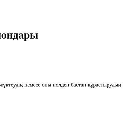
лондары
жүктеудің немесе оны нөлден бастап құрастырудың