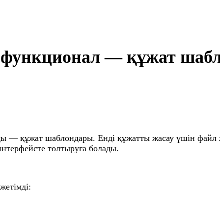
ңа функционал — құжат шаб
ды — құжат шаблондары. Енді құжатты жасау үшін файл 
интерфейсте толтыруға болады.
жетімді: