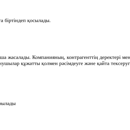
та біртіндеп қосылады.
ша жасалады. Компанияның, контрагенттің деректері мен
анушылар құжатты қолмен рәсімдеуге және қайта тексеру
ырылады