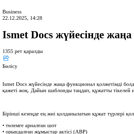
Business
22.12.2025, 14:28
Ismet Docs жүйесінде жа
1355 рет қаралды
Бөлісу
Ismet Docs жүйесінде жаңа функционал қолжетімді бол
қажеті жоқ. Дайын шаблонды таңдап, құжатты тікелей 
Бірінші кезеңде ең жиі қолданылатын құжат түрлері қол
• төлемге арналған шот
• орындалған жұмыстар актісі (АВР)