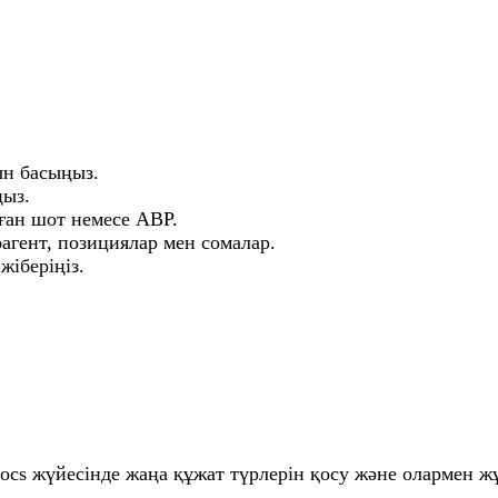
ын басыңыз.
ңыз.
лған шот немесе АВР.
агент, позициялар мен сомалар.
жіберіңіз.
cs жүйесінде жаңа құжат түрлерін қосу және олармен жұ