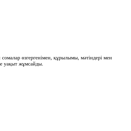
 сомалар өзгергенімен, құрылымы, мәтіндері мен
ге уақыт жұмсайды.