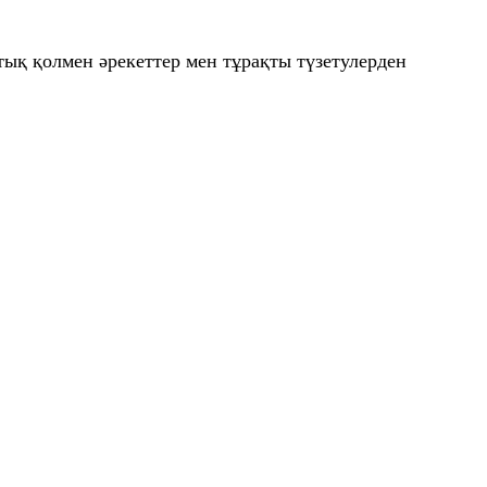
тық қолмен әрекеттер мен тұрақты түзетулерден