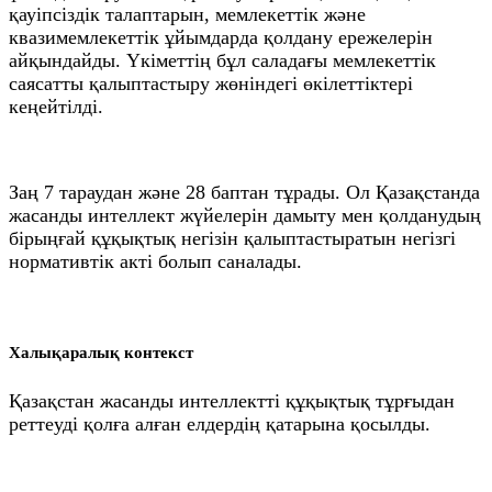
қауіпсіздік талаптарын, мемлекеттік және
квазимемлекеттік ұйымдарда қолдану ережелерін
айқындайды. Үкіметтің бұл саладағы мемлекеттік
саясатты қалыптастыру жөніндегі өкілеттіктері
кеңейтілді.
Заң 7 тараудан және 28 баптан тұрады. Ол Қазақстанда
жасанды интеллект жүйелерін дамыту мен қолданудың
бірыңғай құқықтық негізін қалыптастыратын негізгі
нормативтік акті болып саналады.
Халықаралық контекст
Қазақстан жасанды интеллектті құқықтық тұрғыдан
реттеуді қолға алған елдердің қатарына қосылды.