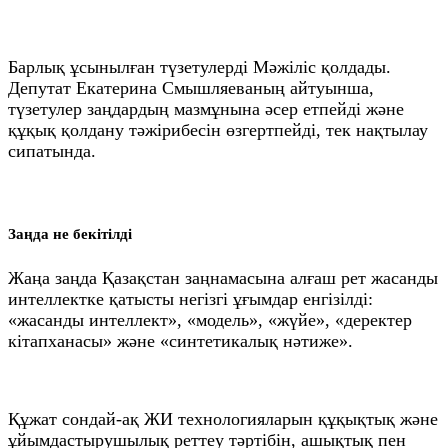
Барлық ұсынылған түзетулерді Мәжіліс қолдады.
Депутат Екатерина Смышляеваның айтуынша,
түзетулер заңдардың мазмұнына әсер етпейді және
құқық қолдану тәжірибесін өзгертпейді, тек нақтылау
сипатында.
Заңда не бекітілді
Жаңа заңда Қазақстан заңнамасына алғаш рет жасанды
интеллектке қатысты негізгі ұғымдар енгізілді:
«жасанды интеллект», «модель», «жүйе», «деректер
кітапханасы» және «синтетикалық нәтиже».
Құжат сондай-ақ ЖИ технологияларын құқықтық және
ұйымдастырушылық реттеу тәртібін, ашықтық пен