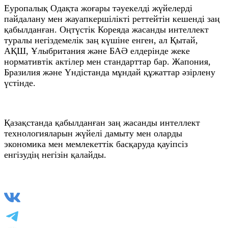
Еуропалық Одақта жоғары тәуекелді жүйелерді
пайдалану мен жауапкершілікті реттейтін кешенді заң
қабылданған. Оңтүстік Кореяда жасанды интеллект
туралы негіздемелік заң күшіне енген, ал Қытай,
АҚШ, Ұлыбритания және БАӘ елдерінде жеке
нормативтік актілер мен стандарттар бар. Жапония,
Бразилия және Үндістанда мұндай құжаттар әзірлену
үстінде.
Қазақстанда қабылданған заң жасанды интеллект
технологияларын жүйелі дамыту мен оларды
экономика мен мемлекеттік басқаруда қауіпсіз
енгізудің негізін қалайды.