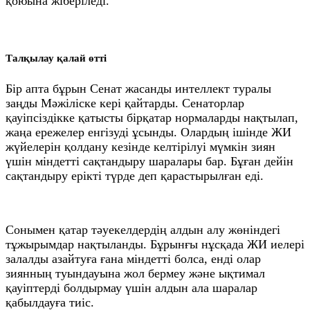
қоюына жіберіледі.
Талқылау қалай өтті
Бір апта бұрын Сенат жасанды интеллект туралы
заңды Мәжіліске кері қайтарды. Сенаторлар
қауіпсіздікке қатысты бірқатар нормаларды нақтылап,
жаңа ережелер енгізуді ұсынды. Олардың ішінде ЖИ
жүйелерін қолдану кезінде келтірілуі мүмкін зиян
үшін міндетті сақтандыру шаралары бар. Бұған дейін
сақтандыру ерікті түрде деп қарастырылған еді.
Сонымен қатар тәуекелдердің алдын алу жөніндегі
тұжырымдар нақтыланды. Бұрынғы нұсқада ЖИ иелері
залалды азайтуға ғана міндетті болса, енді олар
зиянның туындауына жол бермеу және ықтимал
қауіптерді болдырмау үшін алдын ала шаралар
қабылдауға тиіс.