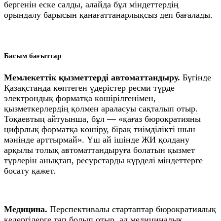
бергенін еске салды, алайда бұл міндеттердің
орындалу барысын қанағаттанарлықсыз деп бағалады.
Басым бағыттар
Мемлекеттік қызметтерді автоматтандыру.
Бүгінде
Қазақстанда көптеген үдерістер ресми түрде
электрондық форматқа көшірілгенімен,
қызметкерлердің қолмен араласуы сақталып отыр.
Тоқаевтың айтуынша, бұл — «қағаз бюрократияны
цифрлық форматқа көшіру, бірақ тиімділікті шын
мәнінде арттырмай». Үш ай ішінде ЖИ қолдану
арқылы толық автоматтандыруға болатын қызмет
түрлерін анықтап, ресурстарды күрделі міндеттерге
босату қажет.
Медицина.
Перспективалы стартаптар бюрократиялық
кедергілерге тап болып отыр, ал медициналық