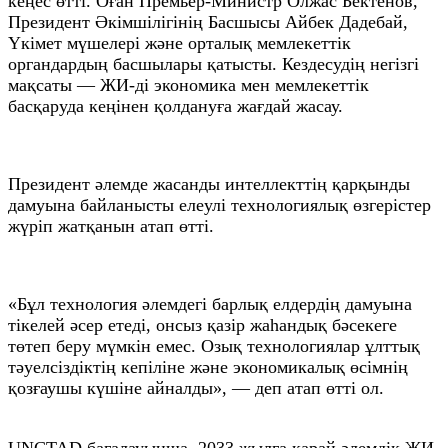
кеңес өтті. Оған Премьер-Министр Олжас Бектенов,
Президент Әкімшілігінің Басшысы Айбек Дадебай,
Үкімет мүшелері және орталық мемлекеттік
органдардың басшылары қатысты. Кездесудің негізгі
мақсаты — ЖИ-ді экономика мен мемлекеттік
басқаруда кеңінен қолдануға жағдай жасау.
Президент әлемде жасанды интеллекттің қарқынды
дамуына байланысты елеулі технологиялық өзгерістер
жүріп жатқанын атап өтті.
«Бұл технология әлемдегі барлық елдердің дамуына
тікелей әсер етеді, онсыз қазір жаһандық бәсекеге
төтеп беру мүмкін емес. Озық технологиялар ұлттық
тәуелсіздіктің кепіліне және экономикалық өсімнің
қозғаушы күшіне айналды», — деп атап өтті ол.