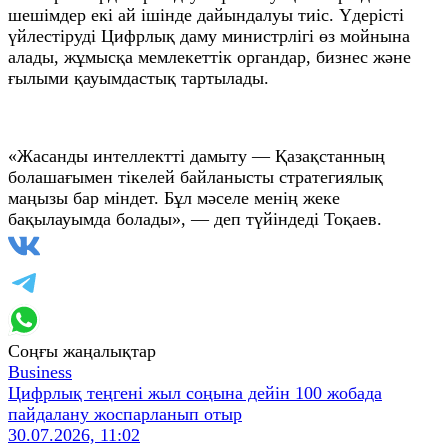
шешімдер екі ай ішінде дайындалуы тиіс. Үдерісті
үйлестіруді Цифрлық даму министрлігі өз мойнына
алады, жұмысқа мемлекеттік органдар, бизнес және
ғылыми қауымдастық тартылады.
«Жасанды интеллектті дамыту — Қазақстанның
болашағымен тікелей байланысты стратегиялық
маңызы бар міндет. Бұл мәселе менің жеке
бақылауымда болады», — деп түйіндеді Тоқаев.
Соңғы жаңалықтар
Business
Цифрлық теңгені жыл соңына дейін 100 жобада
пайдалану жоспарланып отыр
30.07.2026, 11:02