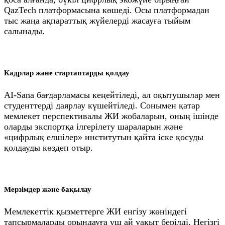
QazTech платформасына көшеді. Осы платформадан
тыс жаңа ақпараттық жүйелерді жасауға тыйым
салынады.
Кадрлар және стартаптарды қолдау
AI-Sana бағдарламасы кеңейтіледі, ал оқытушылар мен
студенттерді даярлау күшейтіледі. Сонымен қатар
мемлекет перспективалы ЖИ жобаларын, оның ішінде
оларды экспортқа ілгерілету шараларын және
«цифрлық елшілер» институтын қайта іске қосуды
қолдауды көздеп отыр.
Мерзімдер және бақылау
Мемлекеттік қызметтерге ЖИ енгізу жөніндегі
тапсырмаларды орындауға үш ай уақыт берілді. Негізгі