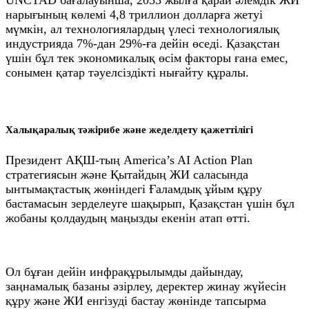
UNCTAD бағалауынша, 2033 жылға қарай әлемдік ЖИ
нарығының көлемі 4,8 триллион долларға жетуі
мүмкін, ал технологиялардың үлесі технологиялық
индустрияда 7%-дан 29%-ға дейін өседі. Қазақстан
үшін бұл тек экономикалық өсім факторы ғана емес,
сонымен қатар тәуелсіздікті нығайту құралы.
Халықаралық тәжірибе және жеделдету қажеттілігі
Президент АҚШ-тың America’s AI Action Plan
стратегиясын және Қытайдың ЖИ саласында
ынтымақтастық жөніндегі Ғаламдық ұйым құру
бастамасын зерделеуге шақырып, Қазақстан үшін бұл
жобаны қолдаудың маңызды екенін атап өтті.
Ол бұған дейін инфрақұрылымды дайындау,
заңнамалық базаны әзірлеу, деректер жинау жүйесін
құру және ЖИ енгізуді бастау жөнінде тапсырма