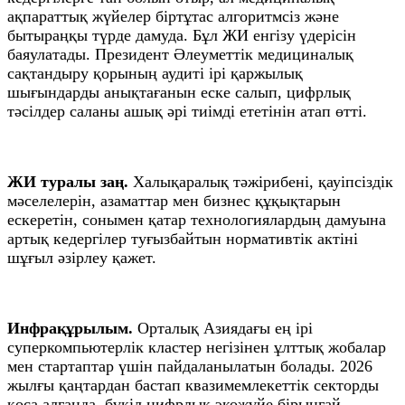
ақпараттық жүйелер біртұтас алгоритмсіз және
бытыраңқы түрде дамуда. Бұл ЖИ енгізу үдерісін
баяулатады. Президент Әлеуметтік медициналық
сақтандыру қорының аудиті ірі қаржылық
шығындарды анықтағанын еске салып, цифрлық
тәсілдер саланы ашық әрі тиімді ететінін атап өтті.
ЖИ туралы заң.
Халықаралық тәжірибені, қауіпсіздік
мәселелерін, азаматтар мен бизнес құқықтарын
ескеретін, сонымен қатар технологиялардың дамуына
артық кедергілер туғызбайтын нормативтік актіні
шұғыл әзірлеу қажет.
Инфрақұрылым.
Орталық Азиядағы ең ірі
суперкомпьютерлік кластер негізінен ұлттық жобалар
мен стартаптар үшін пайдаланылатын болады. 2026
жылғы қаңтардан бастап квазимемлекеттік секторды
қоса алғанда, бүкіл цифрлық экожүйе бірыңғай