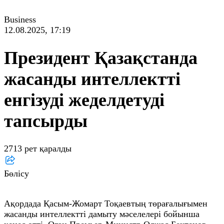
Business
12.08.2025, 17:19
Президент Қазақстанда
жасанды интеллектті
енгізуді жеделдетуді
тапсырды
2713 рет қаралды
Бөлісу
Ақордада Қасым-Жомарт Тоқаевтың төрағалығымен
жасанды интеллектті дамыту мәселелері бойынша