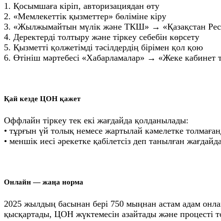
1. Қосымшаға кіріп, авторизациядан өту
2. «Мемлекеттік қызметтер» бөліміне кіру
3. «Жылжымайтын мүлік және ТКШ» → «Қазақстан Рес
4. Деректерді толтыру және тіркеу себебін көрсету
5. Қызметті қолжетімді тәсілдердің бірімен қол қою
6. Өтініш мәртебесі «Хабарламалар» → «Жеке кабинет т
Қай кезде ЦОН қажет
Оффлайн тіркеу тек екі жағдайда қолданылады:
• тұрғын үй толық немесе жартылай кәмелетке толмаға
• меншік иесі әрекетке қабілетсіз деп танылған жағдайд
Онлайн — жаңа норма
2025 жылдың басынан бері 750 мыңнан астам адам онла
қысқартады, ЦОН жүктемесін азайтады және процесті т