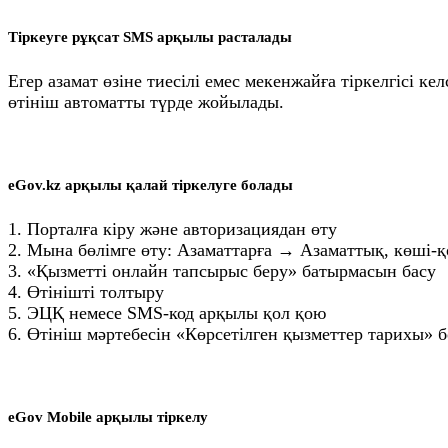
Тіркеуге рұқсат SMS арқылы расталады
Егер азамат өзіне тиесілі емес мекенжайға тіркелгісі ке
өтініш автоматты түрде жойылады.
eGov.kz арқылы қалай тіркелуге болады
1. Порталға кіру және авторизациядан өту
2. Мына бөлімге өту: Азаматтарға → Азаматтық, көші-
3. «Қызметті онлайн тапсырыс беру» батырмасын басу
4. Өтінішті толтыру
5. ЭЦҚ немесе SMS-код арқылы қол қою
6. Өтініш мәртебесін «Көрсетілген қызметтер тарихы» 
eGov Mobile арқылы тіркелу