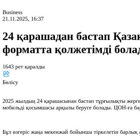
Business
21.11.2025, 16:37
24 қарашадан бастап Қаза
форматта қолжетімді бол
1643 рет қаралды
Бөлісу
2025 жылдың 24 қарашасынан бастап тұрғылықты жерге т
мобильді қосымшасы арқылы беруге болады. ЦОН-ға бар
Бұл өзгеріс жаңа мекенжай бойынша тіркелетін барлық а