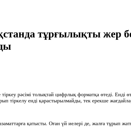
қстанда тұрғылықты жер б
ады
іркеу рәсімі толықтай цифрлық форматқа өтеді. Енді өт
ып тіркелу енді қарастырылмайды, тек ерекше жағдайла
заматтарға қатысты. Оған үй иелері де, жалға тұрып жатқ