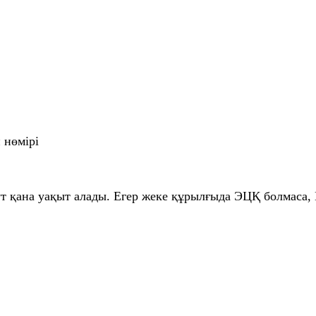
 нөмірі
 қана уақыт алады. Егер жеке құрылғыда ЭЦҚ болмаса, 