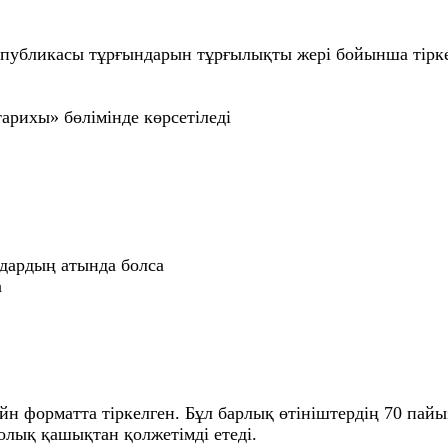
публикасы тұрғындарын тұрғылықты жері бойынша тірк
арихы» бөлімінде көрсетіледі
ндардың атында болса
а
йн форматта тіркелген. Бұл барлық өтініштердің 70 па
олық қашықтан қолжетімді етеді.