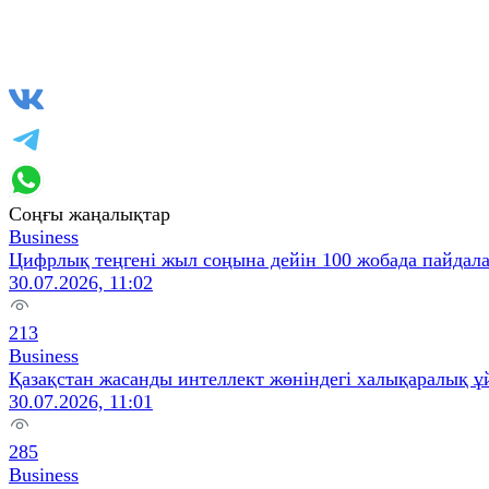
Соңғы жаңалықтар
Business
Цифрлық теңгені жыл соңына дейін 100 жобада пайдал
30.07.2026, 11:02
213
Business
Қазақстан жасанды интеллект жөніндегі халықаралық ұ
30.07.2026, 11:01
285
Business