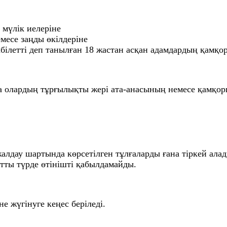
мүлік иелеріне
месе заңды өкілдеріне
қабілетті деп танылған 18 жастан асқан адамдардың қам
нша олардың тұрғылықты жері ата-анасының немесе қамқ
жалдау шартында көрсетілген тұлғаларды ғана тіркей алад
атты түрде өтінішті қабылдамайды.
 жүгінуге кеңес беріледі.