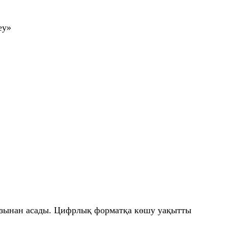
еу»
йызынан асады. Цифрлық форматқа көшу уақытты