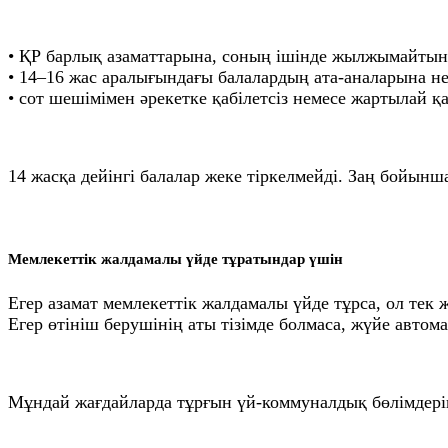
• ҚР барлық азаматтарына, соның ішінде жылжымайтын 
• 14–16 жас аралығындағы балалардың ата-аналарына не
• сот шешімімен әрекетке қабілетсіз немесе жартылай 
14 жасқа дейінгі балалар жеке тіркелмейді. Заң бойы
Мемлекеттік жалдамалы үйде тұратындар үшін
Егер азамат мемлекеттік жалдамалы үйде тұрса, ол тек 
Егер өтініш берушінің аты тізімде болмаса, жүйе автом
Мұндай жағдайларда тұрғын үй-коммуналдық бөлімдеріне