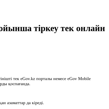
ойынша тіркеу тек онлайн
інішті тек eGov.kz порталы немесе eGov Mobile
рды қоспағанда.
ан азаматтар да кіреді.