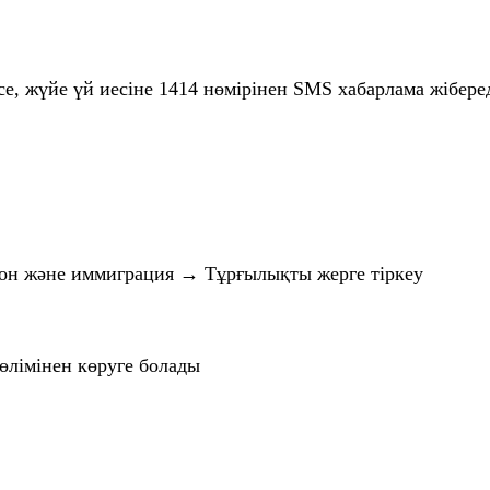
лсе, жүйе үй иесіне 1414 нөмірінен SMS хабарлама жібереді
қон және иммиграция → Тұрғылықты жерге тіркеу
бөлімінен көруге болады