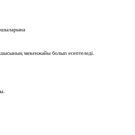
қоршыларына
оршысының мекенжайы болып есептеледі.
ы.