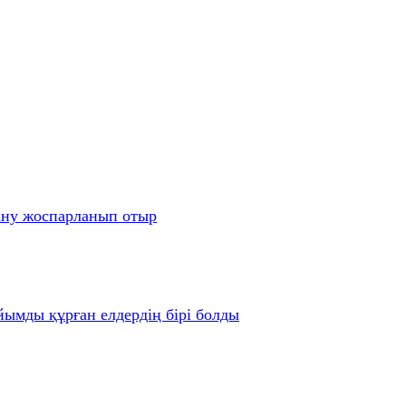
ану жоспарланып отыр
йымды құрған елдердің бірі болды