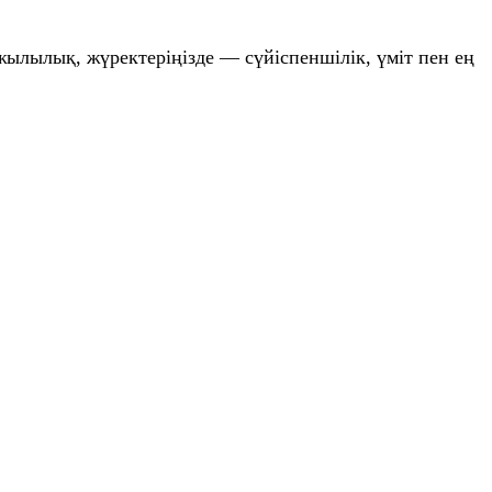
жылылық, жүректеріңізде — сүйіспеншілік, үміт пен ең