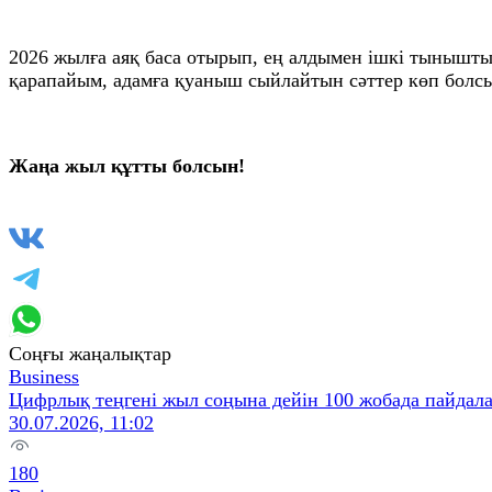
2026 жылға аяқ баса отырып, ең алдымен ішкі тыныштық
қарапайым, адамға қуаныш сыйлайтын сәттер көп болс
Жаңа жыл құтты болсын!
Соңғы жаңалықтар
Business
Цифрлық теңгені жыл соңына дейін 100 жобада пайдал
30.07.2026, 11:02
180