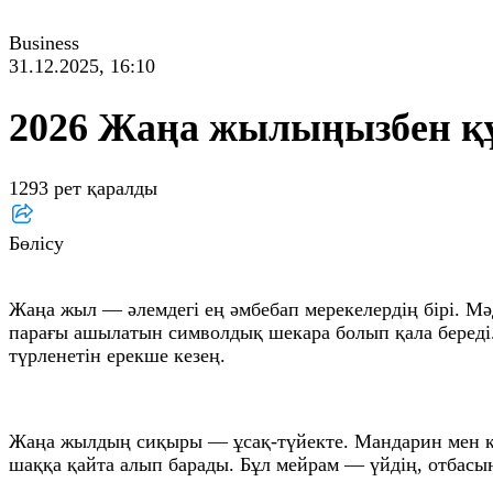
Business
31.12.2025, 16:10
2026 Жаңа жылыңызбен қ
1293 рет қаралды
Бөлісу
Жаңа жыл — әлемдегі ең әмбебап мерекелердің бірі. Мә
парағы ашылатын символдық шекара болып қала береді. 
түрленетін ерекше кезең.
Жаңа жылдың сиқыры — ұсақ-түйекте. Мандарин мен қар
шаққа қайта алып барады. Бұл мейрам — үйдің, отбасы