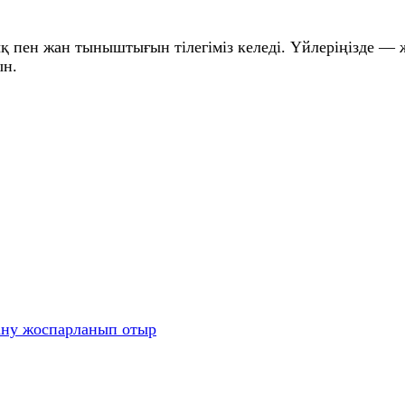
 пен жан тыныштығын тілегіміз келеді. Үйлеріңізде — 
ын.
ану жоспарланып отыр