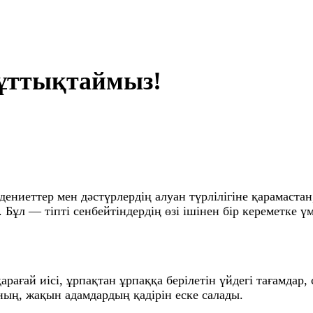
ұттықтаймыз!
дениеттер мен дәстүрлердің алуан түрлілігіне қарамаста
Бұл — тіпті сенбейтіндердің өзі ішінен бір кереметке ү
ағай иісі, ұрпақтан ұрпаққа берілетін үйдегі тағамдар
ның, жақын адамдардың қадірін еске салады.