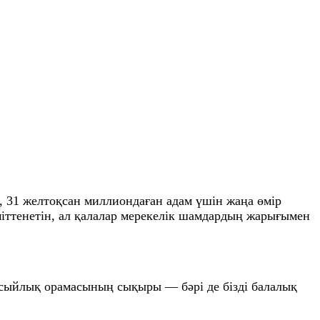
н, 31 желтоқсан миллиондаған адам үшін жаңа өмір
міттенетін, ал қалалар мерекелік шамдардың жарығымен
, сыйлық орамасының сықыры — бәрі де бізді балалық