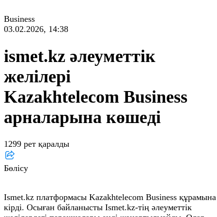
Business
03.02.2026, 14:38
ismet.kz әлеуметтік
желілері
Kazakhtelecom Business
арналарына көшеді
1299 рет қаралды
Бөлісу
Ismet.kz платформасы Kazakhtelecom Business құрамына
кірді. Осыған байланысты Ismet.kz-тің әлеуметтік