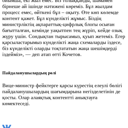
ойымша, екі жыл емес. Біз толыққанды, шамамен
бірнеше ай ішінде нәтижені көреміз. Бұл жылдам
процесс емес, өйткені бұл – оқыту. Өте көп көлемде
контент қажет. Бұл күнделікті жұмыс. Біздің
министрліктің ақпараттық-цифрлық блогы осыған
бағытталған, кемінде уақытпен тең жүріп, кейде озық
жүру үшін. Сондықтан тырысамыз, қуып жетеміз. Егер
қарсыластарымыз күнделікті жаңа схемаларды іздесе,
біз күнделікті оларды тоқтататын жаңа шешімдерді
іздейміз», — деп атап өтті Кочетов.
Пайдаланушылардың рөлі
Вице-министр фейктерге қарсы күрестің елеулі бөлігі
пайдаланушылардың шағымдарына негізделетінін де
қосты. Олар алаяқтық контентті анықтауға
көмектеседі.