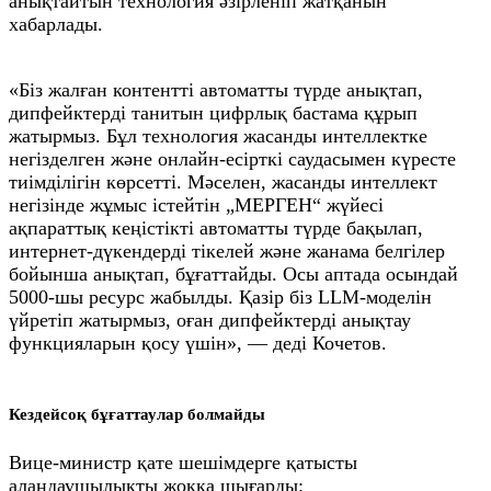
анықтайтын технология әзірленіп жатқанын
хабарлады.
«Біз жалған контентті автоматты түрде анықтап,
дипфейктерді танитын цифрлық бастама құрып
жатырмыз. Бұл технология жасанды интеллектке
негізделген және онлайн-есірткі саудасымен күресте
тиімділігін көрсетті. Мәселен, жасанды интеллект
негізінде жұмыс істейтін „МЕРГЕН“ жүйесі
ақпараттық кеңістікті автоматты түрде бақылап,
интернет-дүкендерді тікелей және жанама белгілер
бойынша анықтап, бұғаттайды. Осы аптада осындай
5000-шы ресурс жабылды. Қазір біз LLM-моделін
үйретіп жатырмыз, оған дипфейктерді анықтау
функцияларын қосу үшін», — деді Кочетов.
Кездейсоқ бұғаттаулар болмайды
Вице-министр қате шешімдерге қатысты
алаңдаушылықты жоққа шығарды: