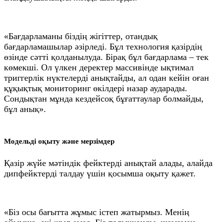
«Бағдарламаны біздің жігіттер, отандық
бағдарламашылар әзірледі. Бұл технология қазірдің
өзінде сәтті қолданылуда. Бірақ бұл бағдарлама – тек
көмекші. Ол үлкен деректер массивінде ықтимал
триггерлік нүктелерді анықтайды, ал одан кейін оған
құқықтық мониторинг өкілдері назар аударады.
Сондықтан мұнда кездейсоқ бұғаттаулар болмайды,
бұл анық».
Модельді оқыту және мерзімдер
Қазір жүйе мәтіндік фейктерді анықтай алады, алайда
дипфейктерді талдау үшін қосымша оқыту қажет.
«Біз осы бағытта жұмыс істеп жатырмыз. Менің