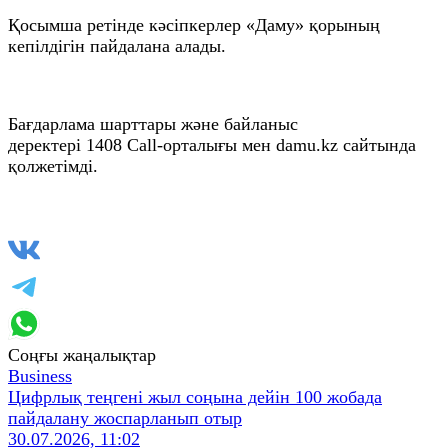
Қосымша ретінде кәсіпкерлер «Даму» қорының
кепілдігін пайдалана алады.
Бағдарлама шарттары және байланыс
деректері 1408 Call-орталығы мен damu.kz сайтында
қолжетімді.
Соңғы жаңалықтар
Business
Цифрлық теңгені жыл соңына дейін 100 жобада
пайдалану жоспарланып отыр
30.07.2026, 11:02