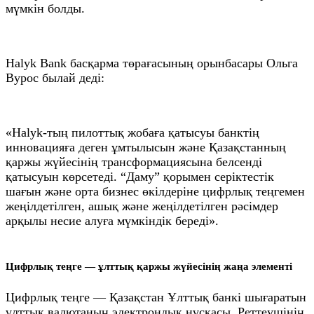
мүмкін болды.
Halyk Bank басқарма төрағасының орынбасары Ольга
Вурос былай деді:
«Halyk-тың пилоттық жобаға қатысуы банктің
инновацияға деген ұмтылысын және Қазақстанның
қаржы жүйесінің трансформациясына белсенді
қатысуын көрсетеді. “Даму” қорымен серіктестік
шағын және орта бизнес өкілдеріне цифрлық теңгемен
жеңілдетілген, ашық және жеңілдетілген рәсімдер
арқылы несие алуға мүмкіндік береді».
Цифрлық теңге — ұлттық қаржы жүйесінің жаңа элементі
Цифрлық теңге — Қазақстан Ұлттық банкі шығаратын
ұлттық валютаның электрондық нұсқасы. Реттеушінің