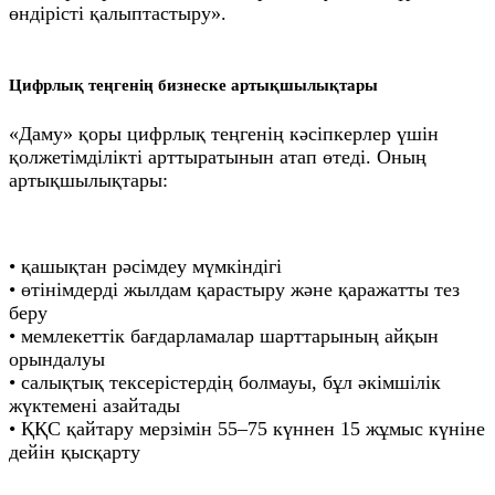
өндірісті қалыптастыру».
Цифрлық теңгенің бизнеске артықшылықтары
«Даму» қоры цифрлық теңгенің кәсіпкерлер үшін
қолжетімділікті арттыратынын атап өтеді. Оның
артықшылықтары:
• қашықтан рәсімдеу мүмкіндігі
• өтінімдерді жылдам қарастыру және қаражатты тез
беру
• мемлекеттік бағдарламалар шарттарының айқын
орындалуы
• салықтық тексерістердің болмауы, бұл әкімшілік
жүктемені азайтады
• ҚҚС қайтару мерзімін 55–75 күннен 15 жұмыс күніне
дейін қысқарту