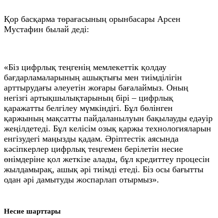
Қор басқарма төрағасының орынбасары Арсен
Мустафин былай деді:
«Біз цифрлық теңгенің мемлекеттік қолдау
бағдарламаларының ашықтығы мен тиімділігін
арттырудағы әлеуетін жоғары бағалаймыз. Оның
негізгі артықшылықтарының бірі – цифрлық
қаражатты белгілеу мүмкіндігі. Бұл бөлінген
қаржының мақсатты пайдаланылуын бақылауды едәуір
жеңілдетеді. Бұл келісім озық қаржы технологияларын
енгізудегі маңызды қадам. Әріптестік аясында
кәсіпкерлер цифрлық теңгемен берілетін несие
өнімдеріне қол жеткізе алады, бұл кредиттеу процесін
жылдамырақ, ашық әрі тиімді етеді. Біз осы бағытты
одан әрі дамытуды жоспарлап отырмыз».
Несие шарттары