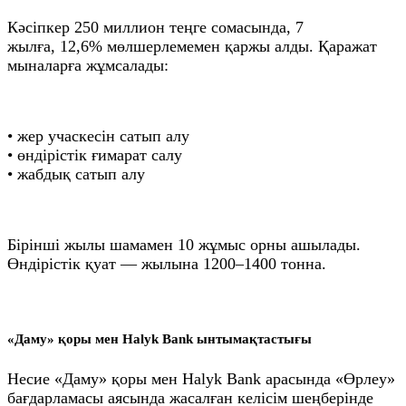
Кәсіпкер 250 миллион теңге сомасында, 7
жылға, 12,6% мөлшерлемемен қаржы алды. Қаражат
мыналарға жұмсалады:
• жер учаскесін сатып алу
• өндірістік ғимарат салу
• жабдық сатып алу
Бірінші жылы шамамен 10 жұмыс орны ашылады.
Өндірістік қуат — жылына 1200–1400 тонна.
«Даму» қоры мен Halyk Bank ынтымақтастығы
Несие «Даму» қоры мен Halyk Bank арасында «Өрлеу»
бағдарламасы аясында жасалған келісім шеңберінде