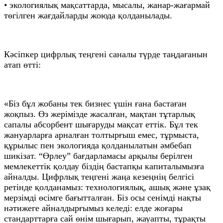
• экологиялық мақсаттарда, мысалы, жанар-жағармай
төгілген жағдайларды жоюда қолданылады.
Кәсіпкер цифрлық теңгені саналы түрде таңдағанын
атап өтті:
«Біз бұл жобаны тек бизнес үшін ғана бастаған
жоқпыз. Өз жерімізде жасалған, мақтан тұтарлық
сапалы абсорбент шығаруды мақсат еттік. Бұл тек
жануарларға арналған толтырғыш емес, тұрмыста,
құрылыс пен экологияда қолданылатын әмбебап
шикізат. “Өрлеу” бағдарламасы арқылы берілген
мемлекеттік қолдау біздің бастапқы капиталымызға
айналды. Цифрлық теңгені жаңа кезеңнің белгісі
ретінде қолданамыз: технологиялық, ашық және ұзақ
мерзімді өсімге бағытталған. Біз осы сенімді нақты
нәтижеге айналдырғымыз келеді: елде жоғары
стандарттарға сай өнім шығарып, жауапты, тұрақты