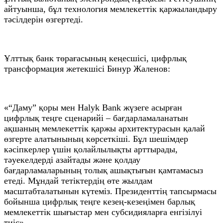
айтуынша, бұл технология мемлекеттік қаржыландыру
тәсілдерін өзгертеді.
Ұлттық банк төрағасының кеңесшісі, цифрлық
трансформация жетекшісі Бинур Жаленов:
«“Даму” қоры мен Halyk Bank жүзеге асырған
цифрлық теңге сценарийі – бағдарламаланатын
ақшаның мемлекеттік қаржы архитектурасын қалай
өзгерте алатынының көрсеткіші. Бұл шешімдер
кәсіпкерлер үшін қолайлылықты арттырады,
тәуекелдерді азайтады және қолдау
бағдарламаларының толық ашықтығын қамтамасыз
етеді. Мұндай тетіктердің өте жылдам
масштабталатынын күтеміз. Президенттің тапсырмасы
бойынша цифрлық теңге кезең-кезеңімен барлық
мемлекеттік шығыстар мен субсидияларға енгізілуі
тиіс».