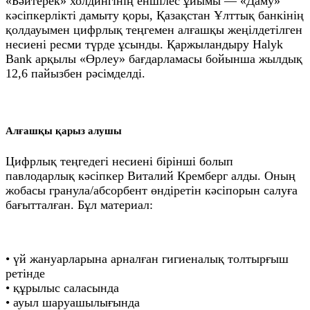
«Бәйтерек» холдингінің еншілес ұйымы — «Даму»
кәсіпкерлікті дамыту қоры, Қазақстан Ұлттық банкінің
қолдауымен цифрлық теңгемен алғашқы жеңілдетілген
несиені ресми түрде ұсынды. Қаржыландыру Halyk
Bank арқылы «Өрлеу» бағдарламасы бойынша жылдық
12,6 пайызбен рәсімделді.
Алғашқы қарыз алушы
Цифрлық теңгедегі несиені бірінші болып
павлодарлық кәсіпкер Виталий Кремберг алды. Оның
жобасы гранула/абсорбент өндіретін кәсіпорын салуға
бағытталған. Бұл материал:
• үй жануарларына арналған гигиеналық толтырғыш
ретінде
• құрылыс саласында
• ауыл шаруашылығында