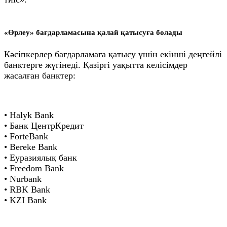
«Өрлеу» бағдарламасына қалай қатысуға болады
Кәсіпкерлер бағдарламаға қатысу үшін екінші деңгейлі
банктерге жүгінеді. Қазіргі уақытта келісімдер
жасалған банктер:
• Halyk Bank
• Банк ЦентрКредит
• ForteBank
• Bereke Bank
• Еуразиялық банк
• Freedom Bank
• Nurbank
• RBK Bank
• KZI Bank