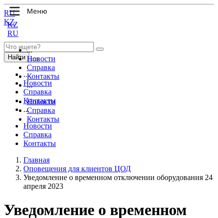
RU
KZ
KZ
RU
...
Найти
Новости
Справка
...
Контакты
Новости
...
Справка
Контакты
Новости
...
Справка
Контакты
Новости
Справка
Контакты
Главная
Оповещения для клиентов ЦОД
Уведомление о временном отключении оборудования 24
апреля 2023
Уведомление о временном