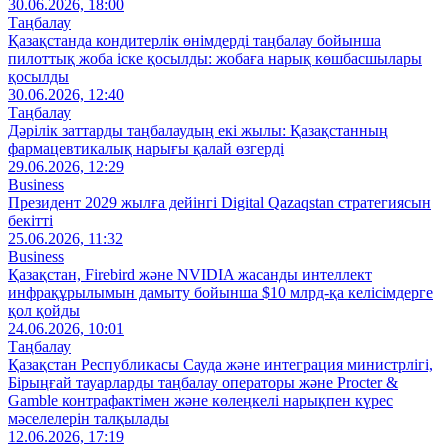
30.06.2026, 18:00
Таңбалау
Қазақстанда кондитерлік өнімдерді таңбалау бойынша
пилоттық жоба іске қосылды: жобаға нарық көшбасшылары
қосылды
30.06.2026, 12:40
Таңбалау
Дәрілік заттарды таңбалаудың екі жылы: Қазақстанның
фармацевтикалық нарығы қалай өзгерді
29.06.2026, 12:29
Business
Президент 2029 жылға дейінгі Digital Qazaqstan стратегиясын
бекітті
25.06.2026, 11:32
Business
Қазақстан, Firebird және NVIDIA жасанды интеллект
инфрақұрылымын дамыту бойынша $10 млрд-қа келісімдерге
қол қойды
24.06.2026, 10:01
Таңбалау
Қазақстан Республикасы Сауда және интеграция министрлігі,
Бірыңғай тауарларды таңбалау операторы және Procter &
Gamble контрафактімен және көлеңкелі нарықпен күрес
мәселелерін талқылады
12.06.2026, 17:19