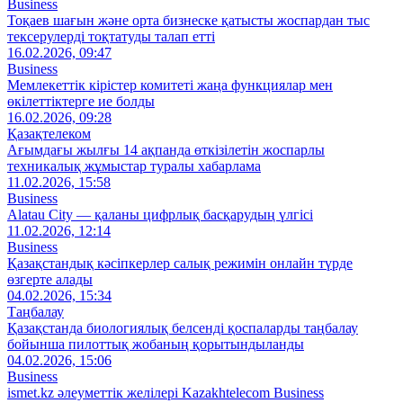
Business
Тоқаев шағын және орта бизнеске қатысты жоспардан тыс
тексерулерді тоқтатуды талап етті
16.02.2026, 09:47
Business
Мемлекеттік кірістер комитеті жаңа функциялар мен
өкілеттіктерге ие болды
16.02.2026, 09:28
Қазақтелеком
Ағымдағы жылғы 14 ақпанда өткізілетін жоспарлы
техникалық жұмыстар туралы хабарлама
11.02.2026, 15:58
Business
Alatau City — қаланы цифрлық басқарудың үлгісі
11.02.2026, 12:14
Business
Қазақстандық кәсіпкерлер салық режимін онлайн түрде
өзгерте алады
04.02.2026, 15:34
Таңбалау
Қазақстанда биологиялық белсенді қоспаларды таңбалау
бойынша пилоттық жобаның қорытындыланды
04.02.2026, 15:06
Business
ismet.kz әлеуметтік желілері Kazakhtelecom Business