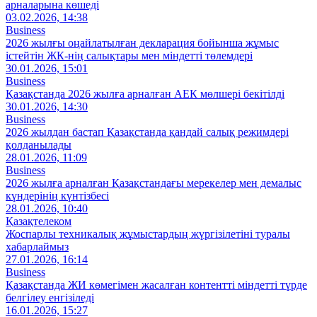
арналарына көшеді
03.02.2026, 14:38
Business
2026 жылғы оңайлатылған декларация бойынша жұмыс
істейтін ЖК-нің салықтары мен міндетті төлемдері
30.01.2026, 15:01
Business
Қазақстанда 2026 жылға арналған АЕК мөлшері бекітілді
30.01.2026, 14:30
Business
2026 жылдан бастап Қазақстанда қандай салық режимдері
қолданылады
28.01.2026, 11:09
Business
2026 жылға арналған Қазақстандағы мерекелер мен демалыс
күндерінің күнтізбесі
28.01.2026, 10:40
Қазақтелеком
Жоспарлы техникалық жұмыстардың жүргізілетіні туралы
хабарлаймыз
27.01.2026, 16:14
Business
Қазақстанда ЖИ көмегімен жасалған контентті міндетті түрде
белгілеу енгізіледі
16.01.2026, 15:27