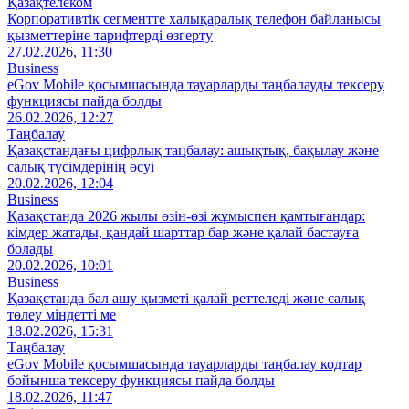
Қазақтелеком
Корпоративтік сегментте халықаралық телефон байланысы
қызметтеріне тарифтерді өзгерту
27.02.2026, 11:30
Business
eGov Mobile қосымшасында тауарларды таңбалауды тексеру
функциясы пайда болды
26.02.2026, 12:27
Таңбалау
Қазақстандағы цифрлық таңбалау: ашықтық, бақылау және
салық түсімдерінің өсуі
20.02.2026, 12:04
Business
Қазақстанда 2026 жылы өзін-өзі жұмыспен қамтығандар:
кімдер жатады, қандай шарттар бар және қалай бастауға
болады
20.02.2026, 10:01
Business
Қазақстанда бал ашу қызметі қалай реттеледі және салық
төлеу міндетті ме
18.02.2026, 15:31
Таңбалау
eGov Mobile қосымшасында тауарларды таңбалау кодтар
бойынша тексеру функциясы пайда болды
18.02.2026, 11:47