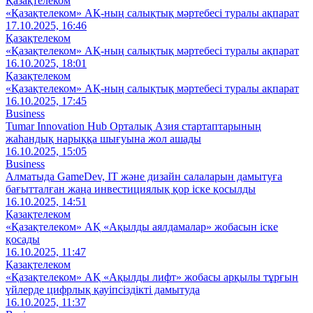
Қазақтелеком
«Қазақтелеком» АҚ-ның салықтық мәртебесі туралы ақпарат
17.10.2025, 16:46
Қазақтелеком
«Қазақтелеком» АҚ-ның салықтық мәртебесі туралы ақпарат
16.10.2025, 18:01
Қазақтелеком
«Қазақтелеком» АҚ-ның салықтық мәртебесі туралы ақпарат
16.10.2025, 17:45
Business
Tumar Innovation Hub Орталық Азия стартаптарының
жаһандық нарыққа шығуына жол ашады
16.10.2025, 15:05
Business
Алматыда GameDev, IT және дизайн салаларын дамытуға
бағытталған жаңа инвестициялық қор іске қосылды
16.10.2025, 14:51
Қазақтелеком
«Қазақтелеком» АҚ «Ақылды аялдамалар» жобасын іске
қосады
16.10.2025, 11:47
Қазақтелеком
«Қазақтелеком» АҚ «Ақылды лифт» жобасы арқылы тұрғын
үйлерде цифрлық қауіпсіздікті дамытуда
16.10.2025, 11:37