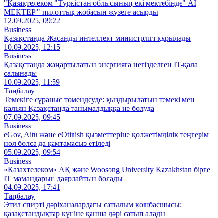
"Қазақтелеком "Түркістан облысының екі мектебінде" AI
MEKTEP " пилоттық жобасын жүзеге асырды
12.09.2025, 09:22
Business
Қазақстанда Жасанды интеллект министрлігі құрылады
10.09.2025, 12:15
Business
Қазақстанда жаңартылатын энергияға негізделген IT-қала
салынады
10.09.2025, 11:59
Таңбалау
Темекіге сұраныс төмендеуде: қыздырылатын темекі мен
кальян Қазақстанда танымалдыққа ие болуда
07.09.2025, 09:45
Business
eGov, Aitu және eOtinish қызметтеріне қолжетімділік теңгерім
нөл болса да қамтамасыз етіледі
05.09.2025, 09:54
Business
«Казахтелеком» АҚ және Woosong University Kazakhstan бірге
IT мамандарын даярлайтын болады
04.09.2025, 17:41
Таңбалау
Этил спирті дәріханалардағы сатылым көшбасшысы:
қазақстандықтар күніне қанша дәрі сатып алады