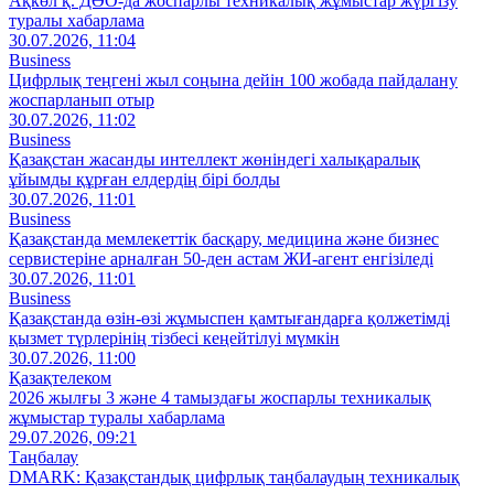
Ақкөл қ. ДӨО-да жоспарлы техникалық жұмыстар жүргізу
туралы хабарлама
30.07.2026, 11:04
Business
Цифрлық теңгені жыл соңына дейін 100 жобада пайдалану
жоспарланып отыр
30.07.2026, 11:02
Business
Қазақстан жасанды интеллект жөніндегі халықаралық
ұйымды құрған елдердің бірі болды
30.07.2026, 11:01
Business
Қазақстанда мемлекеттік басқару, медицина және бизнес
сервистеріне арналған 50-ден астам ЖИ-агент енгізіледі
30.07.2026, 11:01
Business
Қазақстанда өзін‑өзі жұмыспен қамтығандарға қолжетімді
қызмет түрлерінің тізбесі кеңейтілуі мүмкін
30.07.2026, 11:00
Қазақтелеком
2026 жылғы 3 және 4 тамыздағы жоспарлы техникалық
жұмыстар туралы хабарлама
29.07.2026, 09:21
Таңбалау
DMARK: Қазақстандық цифрлық таңбалаудың техникалық