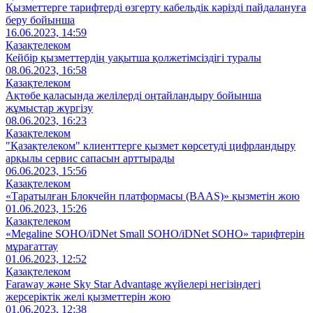
Қызметтерге тарифтерді өзгерту кабельдік кәрізді пайдалануға
беру бойынша
16.06.2023, 14:59
Қазақтелеком
Кейбір қызметтердің уақытша қолжетімсіздігі туралы
08.06.2023, 16:58
Қазақтелеком
Ақтөбе қаласында желілерді оңтайландыру бойынша
жұмыстар жүргізу
08.06.2023, 16:23
Қазақтелеком
"Қазақтелеком" клиенттерге қызмет көрсетуді цифрландыру
арқылы сервис сапасын арттырады
06.06.2023, 15:56
Қазақтелеком
«Таратылған Блокчейн платформасы (BAAS)» қызметін жою
01.06.2023, 15:26
Қазақтелеком
«Megaline SOHO/iDNet Small SOHO/iDNet SOHO» тарифтерін
мұрағаттау
01.06.2023, 12:52
Қазақтелеком
Faraway және Sky Star Advantage жүйелері негізіндегі
жерсеріктік желі қызметтерін жою
01.06.2023, 12:38