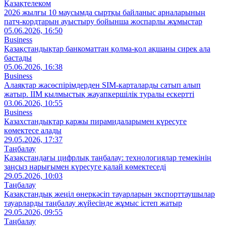
Қазақтелеком
2026 жылғы 10 маусымда сыртқы байланыс арналарының
патч-кордтарын ауыстыру бойынша жоспарлы жұмыстар
05.06.2026, 16:50
Business
Қазақстандықтар банкоматтан қолма-қол ақшаны сирек ала
бастады
05.06.2026, 16:38
Business
Алаяқтар жасөспірімдерден SIM-карталарды сатып алып
жатыр. ІІМ қылмыстық жауапкершілік туралы ескертті
03.06.2026, 10:55
Business
Казахстандықтар қаржы пирамидаларымен күресуге
көмектесе алады
29.05.2026, 17:37
Таңбалау
Қазақстандағы цифрлық таңбалау: технологиялар темекінің
заңсыз нарығымен күресуге қалай көмектеседі
29.05.2026, 10:03
Таңбалау
Қазақстандық жеңіл өнеркәсіп тауарларын экспорттаушылар
тауарларды таңбалау жүйесінде жұмыс істеп жатыр
29.05.2026, 09:55
Таңбалау