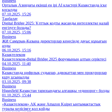
Business
Орталық Азиядағы екінші ең ірі AI кластері Қазақстанда іске
қосылды
07.10.2025, 15:26
Таңбалау
Digital Bridge 2025: Ұлттық кодты жасанды интеллектке қалай
енгізуге болады?
07.10.2025, 15:06
Business
ЖИ Самұрық-Қазына директорлар кеңесінде дауыс құқығын
алды
06.10.2025, 15:16
Қазақтелеком
Қазақтелеком-digital Bridge 2025 форумының алтын серіктесі
04.10.2025, 11:40
Business
Қазақстанда цифрлық судьялар, адвокаттар мен прокурорлар
құру ұсынылды
03.10.2025, 09:38
Business
Higgsfield Қазақстан тарихындағы алғашқы «единорог» болды
01.10.2025, 15:44
Business
«Қазақтелеком» АҚ және Amazon Kuiper ынтымақтастық
туралы келісімге қол қойды