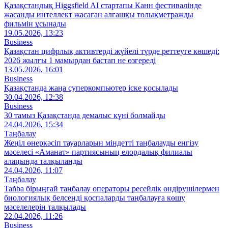
Қазақстандық Higgsfield AI стартапы Канн фестивалінде
жасанды интеллект жасаған алғашқы толықметражды
фильмін ұсынады
19.05.2026, 13:23
Business
Қазақстан цифрлық активтерді жүйелі түрде реттеуге көшеді:
2026 жылғы 1 мамырдан бастап не өзгереді
13.05.2026, 16:01
Business
Қазақстанда жаңа суперкомпьютер іске қосылады
30.04.2026, 12:38
Business
30 тамыз Қазақстанда демалыс күні болмайды
24.04.2026, 15:34
Таңбалау
Жеңіл өнеркәсіп тауарларын міндетті таңбалауды енгізу
мәселесі «Аманат» партиясының елордалық филиалы
алаңында талқыланды
24.04.2026, 11:07
Таңбалау
Tañba бірыңғай таңбалау операторы ресейлік өндірушілермен
биологиялық белсенді қоспаларды таңбалауға көшу
мәселелерін талқылады
22.04.2026, 11:26
Business