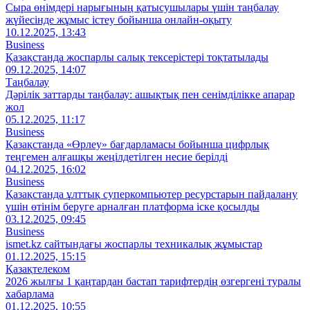
Сыра өнімдері нарығының қатысушылары үшін таңбалау
жүйесінде жұмыс істеу бойынша онлайн-оқыту
10.12.2025, 13:43
Business
Қазақстанда жоспарлы салық тексерістері тоқтатылады
09.12.2025, 14:07
Таңбалау
Дәрілік заттарды таңбалау: ашықтық пен сенімділікке апарар
жол
05.12.2025, 11:17
Business
Қазақстанда «Өрлеу» бағдарламасы бойынша цифрлық
теңгемен алғашқы жеңілдетілген несие берілді
04.12.2025, 16:02
Business
Қазақстанда ұлттық суперкомпьютер ресурстарын пайдалану
үшін өтінім беруге арналған платформа іске қосылды
03.12.2025, 09:45
Business
ismet.kz сайтындағы жоспарлы техникалық жұмыстар
01.12.2025, 15:15
Қазақтелеком
2026 жылғы 1 қаңтардан бастап тарифтердің өзгергені туралы
хабарлама
01.12.2025, 10:55