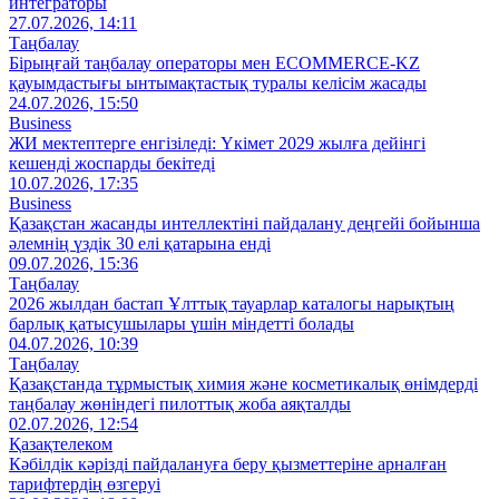
интеграторы
27.07.2026, 14:11
Таңбалау
Бірыңғай таңбалау операторы мен ECOMMERCE-KZ
қауымдастығы ынтымақтастық туралы келісім жасады
24.07.2026, 15:50
Business
ЖИ мектептерге енгізіледі: Үкімет 2029 жылға дейінгі
кешенді жоспарды бекітеді
10.07.2026, 17:35
Business
Қазақстан жасанды интеллектіні пайдалану деңгейі бойынша
әлемнің үздік 30 елі қатарына енді
09.07.2026, 15:36
Таңбалау
2026 жылдан бастап Ұлттық тауарлар каталогы нарықтың
барлық қатысушылары үшін міндетті болады
04.07.2026, 10:39
Таңбалау
Қазақстанда тұрмыстық химия және косметикалық өнімдерді
таңбалау жөніндегі пилоттық жоба аяқталды
02.07.2026, 12:54
Қазақтелеком
Кәбілдік кәрізді пайдалануға беру қызметтеріне арналған
тарифтердің өзгеруі