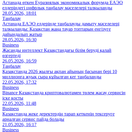
Астанада өткен Еуразиялық экономикалық форумда ЕАЭО
елдеріндегі цифрлық таңбалау мәселелері талқыланды
28.05.2026, 18:01
Таңбалау
Астанада ЕАЭО елдерінде таңбалауды дамыту мәселелері
талқыланды: Қазақстан жаңа тауар топтарын енгізуге
дайындалып жатыр
28.05.2026, 16:30
Business
Жасанды интеллект Қазақстандағы білім беруді қалай
өзгертеді
26.05.2026, 16:59
Таңбалау
Қазақстанда 2026 жылғы ақпан айының басынан бері 10
миллионға жуық сыра құйылған кег таңбаланды
22.05.2026, 17:32
Business
Binance Қазақстанда криптовалютамен төлем жасау сервисін
іске қосты
22.05.2026, 11:48
Business
Қазақстанда жеке деректердің тарап кеткенін тексеруге
арналған сервис пайда болады
21.05.2026, 16:17
Business