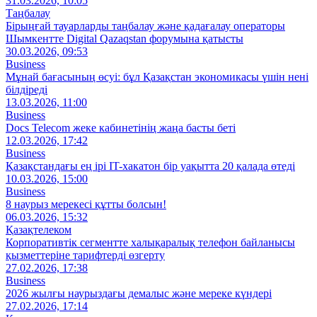
31.03.2026, 10:05
Таңбалау
Бірыңғай тауарларды таңбалау және қадағалау операторы
Шымкентте Digital Qazaqstan форумына қатысты
30.03.2026, 09:53
Business
Мұнай бағасының өсуі: бұл Қазақстан экономикасы үшін нені
білдіреді
13.03.2026, 11:00
Business
Docs Telecom жеке кабинетінің жаңа басты беті
12.03.2026, 17:42
Business
Қазақстандағы ең ірі IT-хакатон бір уақытта 20 қалада өтеді
10.03.2026, 15:00
Business
8 наурыз мерекесі құтты болсын!
06.03.2026, 15:32
Қазақтелеком
Корпоративтік сегментте халықаралық телефон байланысы
қызметтеріне тарифтерді өзгерту
27.02.2026, 17:38
Business
2026 жылғы наурыздағы демалыс және мереке күндері
27.02.2026, 17:14