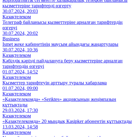
Корпоративтік сегментте халықаралық телефон байланысы
қызметтеріне тарифтерді өзгерту
30.07.2024, 20:03
Қазақтелеком
Телеграф байланысы қызметтеріне арналған тарифтердің
өзгеруі
30.07.2024, 20:02
Business
Ismet жеке кабинетінің маусым айындағы жаңартулары
30.07.2024, 10:36
Қазақтелеком
Кәбілдік кәрізді пайдалануға беру қызметтеріне арналған
тарифтердің өзгеруі
01.07.2024, 14:52
Қазақтелеком
Қызметтер тарифтеуін арттыру туралы хабарлама
01.07.2024, 09:00
Қазақтелеком
«Қазақтелекомда» «Seriktes» акциясының жеңімпазын
құттықтады
29.03.2024, 17:30
Қазақтелеком
«Қазақтелекомда» 20 мыңдық Кasipker абонентін құттықтады
13.03.2024, 14:58
Қазақтелеком