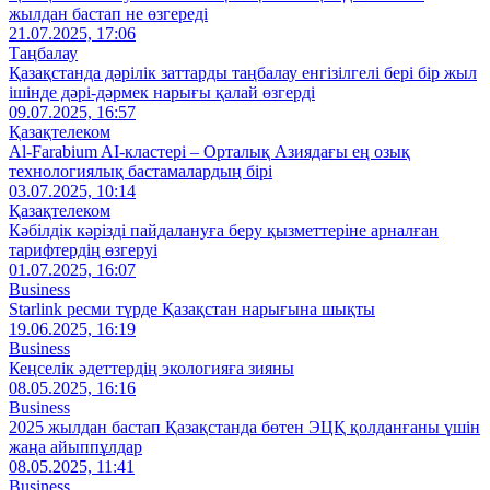
жылдан бастап не өзгереді
21.07.2025, 17:06
Таңбалау
Қазақстанда дәрілік заттарды таңбалау енгізілгелі бері бір жыл
ішінде дәрі-дәрмек нарығы қалай өзгерді
09.07.2025, 16:57
Қазақтелеком
Al‑Farabium AI‑кластері – Орталық Азиядағы ең озық
технологиялық бастамалардың бірі
03.07.2025, 10:14
Қазақтелеком
Кәбілдік кәрізді пайдалануға беру қызметтеріне арналған
тарифтердің өзгеруі
01.07.2025, 16:07
Business
Starlink ресми түрде Қазақстан нарығына шықты
19.06.2025, 16:19
Business
Кеңселік әдеттердің экологияға зияны
08.05.2025, 16:16
Business
2025 жылдан бастап Қазақстанда бөтен ЭЦҚ қолданғаны үшін
жаңа айыппұлдар
08.05.2025, 11:41
Business