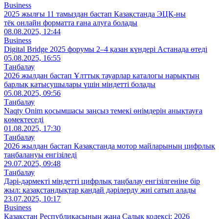
Business
2025 жылғы 11 тамыздан бастап Қазақстанда ЭЦҚ-ны
тёк онлайн форматта ғана алуға болады
08.08.2025, 12:44
Business
Digital Bridge 2025 форумы 2–4 қазан күндері Астанада өтеді
05.08.2025, 16:55
Таңбалау
2026 жылдан бастап Ұлттық тауарлар каталогы нарықтың
барлық қатысушылары үшін міндетті болады
05.08.2025, 09:56
Таңбалау
Naqty Onim қосымшасы заңсыз темекі өнімдерін анықтауға
көмектеседі
01.08.2025, 17:30
Таңбалау
2026 жылдан бастап Қазақстанда мотор майларының цифрлық
таңбалануы енгізіледі
29.07.2025, 09:48
Таңбалау
Дәрі-дәрмекті міндетті цифрлық таңбалау енгізілгеніне бір
жыл: қазақстандықтар қандай дәрілерду жиі сатып алады
23.07.2025, 10:17
Business
Қазақстан Республикасының жаңа Салық кодексі: 2026