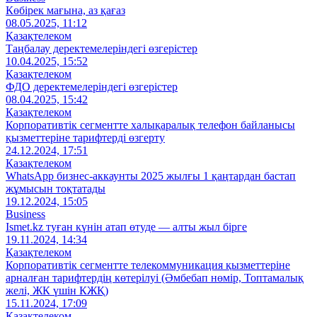
Көбірек мағына, аз қағаз
08.05.2025, 11:12
Қазақтелеком
Таңбалау деректемелеріндегі өзгерістер
10.04.2025, 15:52
Қазақтелеком
ФДО деректемелеріндегі өзгерістер
08.04.2025, 15:42
Қазақтелеком
Корпоративтік сегментте халықаралық телефон байланысы
қызметтеріне тарифтерді өзгерту
24.12.2024, 17:51
Қазақтелеком
WhatsApp бизнес-аккаунты 2025 жылғы 1 қаңтардан бастап
жұмысын тоқтатады
19.12.2024, 15:05
Business
Ismet.kz туған күнін атап өтуде — алты жыл бірге
19.11.2024, 14:34
Қазақтелеком
Корпоративтік сегментте телекоммуникация қызметтеріне
арналған тарифтердің көтерілуі (Әмбебап нөмір, Топтамалық
желі, ЖК үшін КЖҚ)
15.11.2024, 17:09
Қазақтелеком