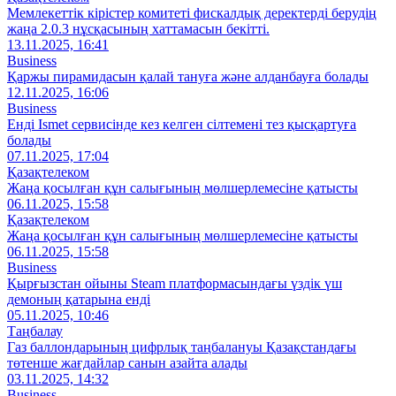
Мемлекеттік кірістер комитеті фискалдық деректерді берудің
жаңа 2.0.3 нұсқасының хаттамасын бекітті.
13.11.2025, 16:41
Business
Қаржы пирамидасын қалай тануға және алданбауға болады
12.11.2025, 16:06
Business
Енді Ismet сервисінде кез келген сілтемені тез қысқартуға
болады
07.11.2025, 17:04
Қазақтелеком
Жаңа қосылған құн салығының мөлшерлемесіне қатысты
06.11.2025, 15:58
Қазақтелеком
Жаңа қосылған құн салығының мөлшерлемесіне қатысты
06.11.2025, 15:58
Business
Қырғызстан ойыны Steam платформасындағы үздік үш
демоның қатарына енді
05.11.2025, 10:46
Таңбалау
Газ баллондарының цифрлық таңбалануы Қазақстандағы
төтенше жағдайлар санын азайта алады
03.11.2025, 14:32
Business