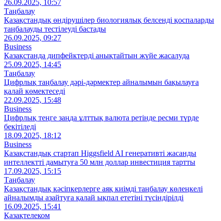
26.09.2025, 10:57
Таңбалау
Қазақстандық өндірушілер биологиялық белсенді қоспаларды
таңбалауды тестілеуді бастады
26.09.2025, 09:27
Business
Қазақстанда дипфейктерді анықтайтын жүйе жасалуда
25.09.2025, 14:45
Таңбалау
Цифрлық таңбалау дәрі-дәрмектер айналымын бақылауға
қалай көмектеседі
22.09.2025, 15:48
Business
Цифрлық теңге заңда ұлттық валюта ретінде ресми түрде
бекітіледі
18.09.2025, 18:12
Business
Қазақстандық стартап Higgsfield AI генеративті жасанды
интеллектті дамытуға 50 млн доллар инвестиция тартты
17.09.2025, 15:15
Таңбалау
Қазақстандық кәсіпкерлерге аяқ киімді таңбалау көлеңкелі
айналымды азайтуға қалай ықпал ететіні түсіндірілді
16.09.2025, 15:41
Қазақтелеком