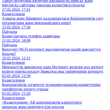
Уақыт белдеуінің өзгеруіне байланысты ismet.kz және
telecom.kz сайттары уақытша қолжетімсіз болады
27.02.2024, 17:41
Қазақтелеком
Алматы және Шымкент қалаларындағы Корпоративтік сату
орталықтары жаңа мекенжайларға көшті
23.02.2024, 17:36
Пайдалы
Қазақстандағы телефон алаяқтары
21.02.2024, 18:08
Пайдалы
Кеңседегі Wi-Fi интернет жылдамдығын қалай жақсартуға
болады?
20.02.2024, 12:11
Қазақтелеком
Мемлекеттік мекемелер үшін Интернет желісіне қол жеткізу
кезінде портқа қосылу біржолғы ақы тарифтерінің көтерілуі
02.02.2024, 12:59
Қазақтелеком
Корпоративтік сегментте телекоммуникация қызметтеріне
тарифтердің өзгеруі туралы
01.02.2024, 15:26
Қазақтелеком
«Қазақтелеком» АҚ корпоративтік клиенттерге
арналған жаңа өнімдерді іске қосады