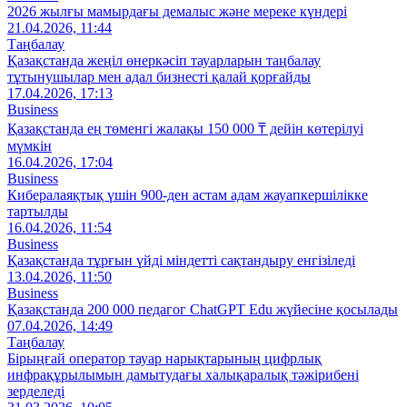
2026 жылғы мамырдағы демалыс және мереке күндері
21.04.2026, 11:44
Таңбалау
Қазақстанда жеңіл өнеркәсіп тауарларын таңбалау
тұтынушылар мен адал бизнесті қалай қорғайды
17.04.2026, 17:13
Business
Қазақстанда ең төменгі жалақы 150 000 ₸ дейін көтерілуі
мүмкін
16.04.2026, 17:04
Business
Кибералаяқтық үшін 900-ден астам адам жауапкершілікке
тартылды
16.04.2026, 11:54
Business
Қазақстанда тұрғын үйді міндетті сақтандыру енгізіледі
13.04.2026, 11:50
Business
Қазақстанда 200 000 педагог ChatGPT Edu жүйесіне қосылады
07.04.2026, 14:49
Таңбалау
Бірыңғай оператор тауар нарықтарының цифрлық
инфрақұрылымын дамытудағы халықаралық тәжірибені
зерделеді