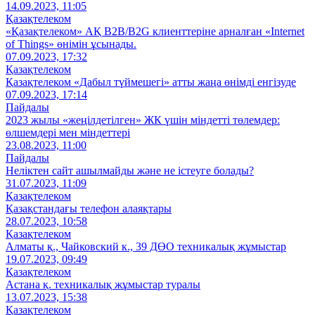
14.09.2023, 11:05
Қазақтелеком
«Қазақтелеком» АҚ B2B/B2G клиенттеріне арналған «Internet
of Things» өнімін ұсынады.
07.09.2023, 17:32
Қазақтелеком
Қазақтелеком «Дабыл түймешегі» атты жаңа өнімді енгізуде
07.09.2023, 17:14
Пайдалы
2023 жылы «жеңілдетілген» ЖК үшін міндетті төлемдер:
өлшемдері мен міндеттері
23.08.2023, 11:00
Пайдалы
Неліктен сайт ашылмайды және не істеуге болады?
31.07.2023, 11:09
Қазақтелеком
Қазақстандағы телефон алаяқтары
28.07.2023, 10:58
Қазақтелеком
Алматы қ., Чайковский к., 39 ДӨО техникалық жұмыстар
19.07.2023, 09:49
Қазақтелеком
Астана қ. техникалық жұмыстар туралы
13.07.2023, 15:38
Қазақтелеком