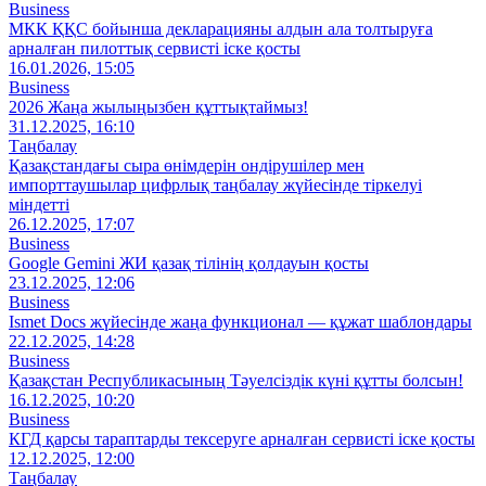
Business
МКК ҚҚС бойынша декларацияны алдын ала толтыруға
арналған пилоттық сервисті іске қосты
16.01.2026, 15:05
Business
2026 Жаңа жылыңызбен құттықтаймыз!
31.12.2025, 16:10
Таңбалау
Қазақстандағы сыра өнімдерін ондірушілер мен
импорттаушылар цифрлық таңбалау жүйесінде тіркелуі
міндетті
26.12.2025, 17:07
Business
Google Gemini ЖИ қазақ тілінің қолдауын қосты
23.12.2025, 12:06
Business
Ismet Docs жүйесінде жаңа функционал — құжат шаблондары
22.12.2025, 14:28
Business
Қазақстан Республикасының Тәуелсіздік күні құтты болсын!
16.12.2025, 10:20
Business
КГД қарсы тараптарды тексеруге арналған сервисті іске қосты
12.12.2025, 12:00
Таңбалау