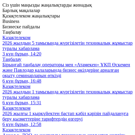
Сіз үшін маңызды жаңалықтарды жинадық
Барлық мақалалар
Қазақтелеком жаңалықтары
Business
Бизнеске пайдалы
Таңбалау
Қазақтелеком
2026 жылдың 5 тамызында жүргізілетін техникалық жұмыстар
туралы хабарлама
3 күн бұрын, 14:20
Таңбалау
Бірыңғай таңбалау операторы мен «Атамекен» ҰКП Өскемен
және Павлодар қалаларында бизнес өкілдеріне арналған
оқыту семинарларын өткізді
6 күн бұрын, 16:48
Қазақтелеком
2026 жылдың 1 тамызында жүргізілетін техникалық жұмыстар
туралы хабарлама
6 күн бұрын, 15:31
Қазақтелеком
2026 жылғы 1 қыркүйектен бастап кәбіл кәрізін пайдалануға
беру қызметтеріне тарифтердің өзгеруі
6 күн бұрын, 12:58
Қазақтелеком