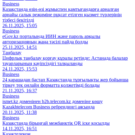
Business
Қазақстанда өзін-өзі жұмыспен қамтығандарға арналған
арнайы салық режиміне рұқсат етілген қызмет түрлерінің
тізбесі бекітілді
26.11.2025, 15:05
Business
eGov.kz порталында ИИН және пароль арқылы
авторизацияның жаңа тәсілі пайда болды
25.11.2025, 14:51
Таңбалау
Цифрлық таңбалау қорғау құралы ретінде: Астанада балалар
тауарларының қауіпсіздігі талқыланды
24.11.2025, 15:53
Business
24 қарашадан бастап Қазақстанда тұрғылықты жер бойынша
тіркеу тек онлайн форматта қолжетімді болады
21.11.2025, 16:37
Business
ismet.kz доменінен b2b.telecom.kz доменіне көшу
Kazakhtelecom Business ребрендингі аясында
20.11.2025, 11:38
Business
Қазақстанда бірыңғай межбанктік QR іске қосылды
14.11.2025, 16:51
Қазақтелеком