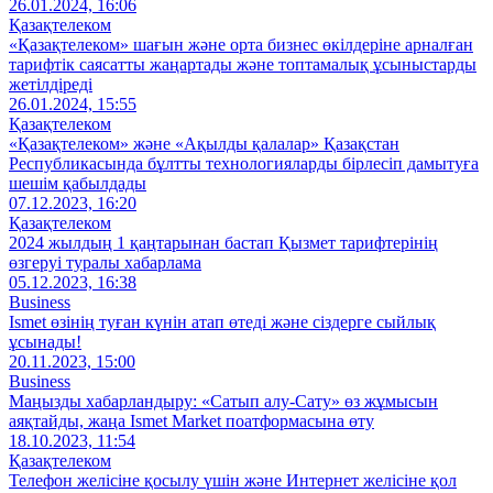
26.01.2024, 16:06
Қазақтелеком
«Қазақтелеком» шағын және орта бизнес өкілдеріне арналған
тарифтік саясатты жаңартады және топтамалық ұсыныстарды
жетілдіреді
26.01.2024, 15:55
Қазақтелеком
«Қазақтелеком» және «Ақылды қалалар» Қазақстан
Республикасында бұлтты технологияларды бірлесіп дамытуға
шешім қабылдады
07.12.2023, 16:20
Қазақтелеком
2024 жылдың 1 қаңтарынан бастап Қызмет тарифтерінің
өзгеруі туралы хабарлама
05.12.2023, 16:38
Business
Ismet өзінің туған күнін атап өтеді және сіздерге сыйлық
ұсынады!
20.11.2023, 15:00
Business
Маңызды хабарландыру: «Сатып алу-Сату» өз жұмысын
аяқтайды, жаңа Ismet Market поатформасына өту
18.10.2023, 11:54
Қазақтелеком
Телефон желісіне қосылу үшін және Интернет желісіне қол