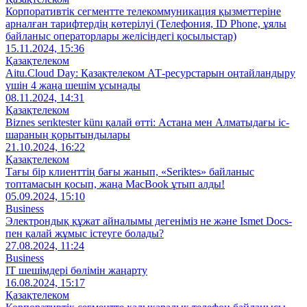
Корпоративтік сегментте телекоммуникация қызметтеріне
арналған тарифтердің көтерілуі (Телефония, ID Phone, ұялы
байланыс операторлары желісіндегі қосылыстар)
15.11.2024, 15:36
Қазақтелеком
Aitu.Cloud Day: Қазақтелеком АТ-ресурстарын оңтайландыру
үшін 4 жаңа шешім ұсынады
08.11.2024, 14:31
Қазақтелеком
Biznes serıktester künı қалай өтті: Астана мен Алматыдағы іс-
шараның қорытындылары
21.10.2024, 16:22
Қазақтелеком
Тағы бір клиенттің бағы жанып, «Seriktes» байланыс
топтамасын қосып, жаңа MacBook ұтып алды!
05.09.2024, 15:10
Business
Электрондық құжат айналымы дегеніміз не және Ismet Docs-
пен қалай жұмыс істеуге болады?
27.08.2024, 11:24
Business
IT шешімдері бөлімін жаңарту
16.08.2024, 15:17
Қазақтелеком