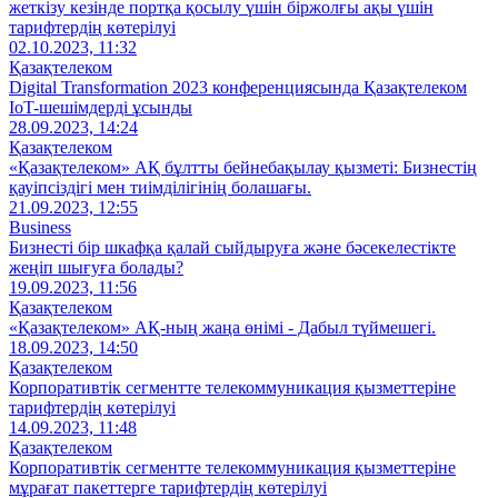
жеткізу кезінде портқа қосылу үшін біржолғы ақы үшін
тарифтердің көтерілуі
02.10.2023, 11:32
Қазақтелеком
Digital Transformation 2023 конференциясында Қазақтелеком
IoT-шешімдерді ұсынды
28.09.2023, 14:24
Қазақтелеком
«Қазақтелеком» АҚ бұлтты бейнебақылау қызметі: Бизнестің
қауіпсіздігі мен тиімділігінің болашағы.
21.09.2023, 12:55
Business
Бизнесті бір шкафқа қалай сыйдыруға және бәсекелестікте
жеңіп шығуға болады?
19.09.2023, 11:56
Қазақтелеком
«Қазақтелеком» АҚ-ның жаңа өнімі - Дабыл түймешегі.
18.09.2023, 14:50
Қазақтелеком
Корпоративтік сегментте телекоммуникация қызметтеріне
тарифтердің көтерілуі
14.09.2023, 11:48
Қазақтелеком
Корпоративтік сегментте телекоммуникация қызметтеріне
мұрағат пакеттерге тарифтердің көтерілуі