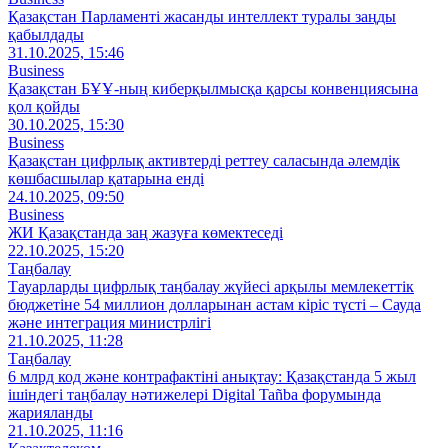
Қазақстан Парламенті жасанды интеллект туралы заңды
қабылдады
31.10.2025, 15:46
Business
Қазақстан БҰҰ-ның киберқылмысқа қарсы конвенциясына
қол қойды
30.10.2025, 15:30
Business
Қазақстан цифрлық активтерді реттеу саласында әлемдік
көшбасшылар қатарына енді
24.10.2025, 09:50
Business
ЖИ Қазақстанда заң жазуға көмектеседі
22.10.2025, 15:20
Таңбалау
Тауарларды цифрлық таңбалау жүйесі арқылы мемлекеттік
бюджетіне 54 миллион долларынан астам кіріс түсті – Сауда
және интеграция министрлігі
21.10.2025, 11:28
Таңбалау
6 млрд код және контрафактіні анықтау: Қазақстанда 5 жыл
ішіндегі таңбалау нәтижелері Digital Tañba форумында
жарияланды
21.10.2025, 11:16